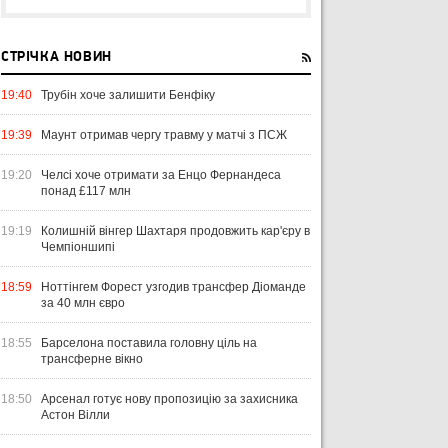
СТРІЧКА НОВИН
19:40
Трубін хоче залишити Бенфіку
19:39
Маунт отримав чергу травму у матчі з ПСЖ
19:20
Челсі хоче отримати за Енцо Фернандеса
понад £117 млн
19:19
Колишній вінгер Шахтаря продовжить кар'єру в
Чемпіоншипі
18:59
Ноттінгем Форест узгодив трансфер Діоманде
за 40 млн євро
18:55
Барселона поставила головну ціль на
трансферне вікно
18:50
Арсенал готує нову пропозицію за захисника
Астон Вілли