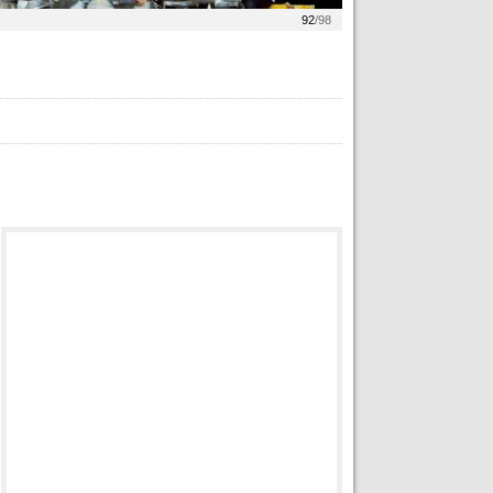
92
/98