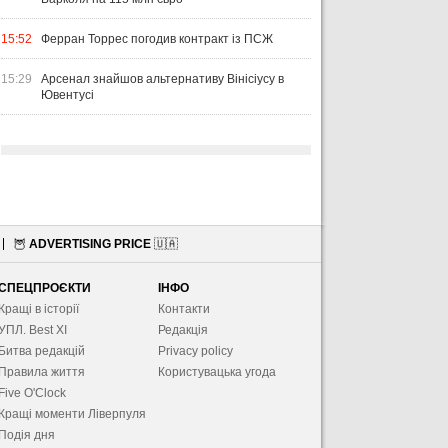
15:52
Ферран Торрес погодив контракт із ПСЖ
15:29
Арсенал знайшов альтернативу Вінісіусу в
Ювентусі
🦉
ADVERTISING PRICE
🇺🇦
СПЕЦПРОЄКТИ
ІНФО
Кращі в історії
Контакти
УПЛ. Best XІ
Редакція
Битва редакцій
Privacy policy
Правила життя
Користувацька угода
Five O'Clock
Кращі моменти Ліверпуля
Подія дня