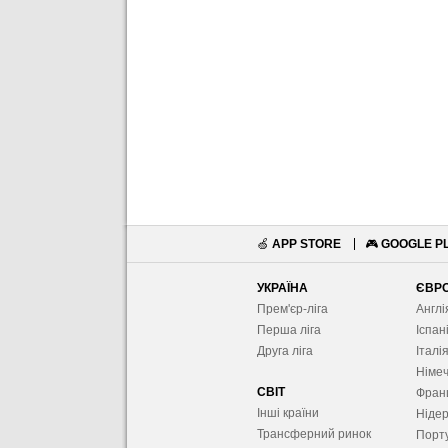
🍏
APP STORE
🎮
GOOGLE P
УКРАЇНА
ЄВР
Прем'єр-ліга
Англі
Перша ліга
Іспан
Друга ліга
Італі
Німе
СВІТ
Фран
Інші країни
Ніде
Трансферний ринок
Порту