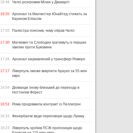
18:48
Челсі розгромив Мілан у Джакарті
18:20
Арсенал та Манчестер Юнайтед стежать за
Кауаном Еліасом
17:55
Палестра пояснив, чому обрав Челсі
17:30
Маткевич та Слободян гратимуть із перших
хвилин проти Буковини
17:28
Арсенал зацікавлений у трансфері Ромеро
17:17
Ліверпуль зможе викупити Араухо за 55 млн
євро
16:54
Діоманде знову близький до переходу в
Ноттінгем Форест
16:53
Рома продовжила контракт із Пеллегріні
16:33
Фенербахче веде переговори щодо Лукаку
16:23
Ліверпуль зробив ПСЖ пропозицію щодо
Барколя на 115 млн євро