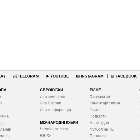
LAY
📨
TELEGRAM
▶️
YOUTUBE
📸
INSTAGRAM
📘
FACEBOOK
ОПА
ЄВРОКУБКИ
РІЗНЕ
я
Ліга чемпіонів
Фан-сектор
ія
Ліга Європ
и
Коментарі тижня
я
Ліга конференцій
Тести
ччина
Подкасти
МІЖНАРОДНІ КУБКИ
ція
Наші відео
Чемпіонат світу
рланди
Футбол на ТБ
ЄВРО
галія
Прогнози