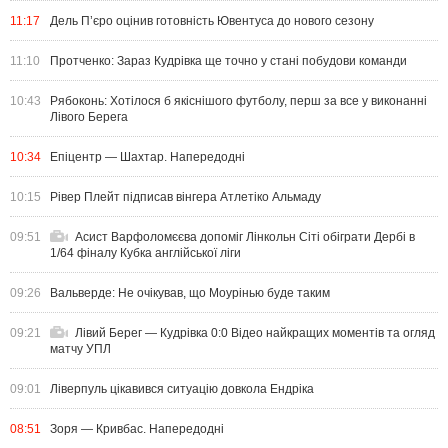
11:17
Дель П’єро оцінив готовність Ювентуса до нового сезону
11:10
Протченко: Зараз Кудрівка ще точно у стані побудови команди
10:43
Рябоконь: Хотілося б якіснішого футболу, перш за все у виконанні
Лівого Берега
10:34
Епіцентр — Шахтар. Напередодні
10:15
Рівер Плейт підписав вінгера Атлетіко Альмаду
09:51
Асист Варфоломєєва допоміг Лінкольн Сіті обіграти Дербі в
1/64 фіналу Кубка англійської ліги
09:26
Вальверде: Не очікував, що Моурінью буде таким
09:21
Лівий Берег — Кудрівка 0:0 Відео найкращих моментів та огляд
матчу УПЛ
09:01
Ліверпуль цікавився ситуацію довкола Ендріка
08:51
Зоря — Кривбас. Напередодні