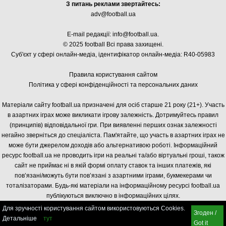
З питань реклами звертайтесь:
adv@football.ua
E-mail редакції:
info@football.ua
.
© 2025 football Всі права захищені.
Суб'єкт у сфері онлайн-медіа, і
дентифікатор онлайн-медіа: R40-05983
Правила користування сайтом
Політика у сфері конфіденційності та персональних даних
Матеріали сайту football.ua призначені для осіб старше 21 року (21+). Участь
в азартних іграх може викликати ігрову залежність. Дотримуйтесь правил
(принципів) відповідальної гри. При виявленні перших ознак залежності
негайно зверніться до спеціаліста. Пам'ятайте, що участь в азартних іграх не
може бути джерелом доходів або альтернативою роботі. Інформаційний
ресурс football.ua не проводить ігри на реальні та/або віртуальні гроші, також
сайт не приймає ні в якій формі оплату ставок та інших платежів, які
пов’язані/можуть бути пов’язані з азартними іграми, букмекерами чи
тоталізаторами. Будь-які матеріали на інформаційному ресурсі football.ua
публікуються виключно в інформаційних цілях.
Для зручності користування сайтом використовуються Cookies.
Згоден /
Детальніше
тут
Got it