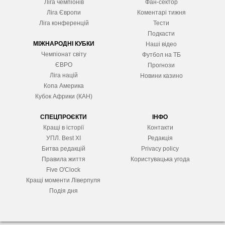
Ліга чемпіонів
Фан-сектор
Ліга Європ
и
Коментарі тижня
Ліга конференцій
Тести
Подкасти
МІЖНАРОДНІ КУБКИ
Наші відео
Чемпіонат світу
Футбол на ТБ
ЄВРО
Прогнози
Ліга націй
Новини казино
Копа Америка
Кубок Африки (КАН)
СПЕЦПРОЄКТИ
ІНФО
Кращі в історії
Контакти
УПЛ. Best XІ
Редакція
Битва редакцій
Privacy policy
Правила життя
Користувацька угода
Five O'Clock
Кращі моменти Ліверпуля
Подія дня