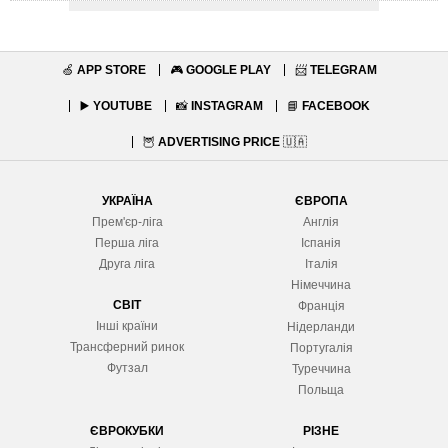
🍏
APP STORE
🎮
GOOGLE PLAY
📨
TELEGRAM
▶️
YOUTUBE
📸
INSTAGRAM
📘
FACEBOOK
🦉
ADVERTISING PRICE
🇺🇦
УКРАЇНА
ЄВРОПА
Прем'єр-ліга
Англія
Перша ліга
Іспанія
Друга ліга
Італія
Німеччина
СВІТ
Франція
Інші країни
Нідерланди
Трансферний ринок
Португалія
Футзал
Туреччина
Польща
ЄВРОКУБКИ
РІЗНЕ