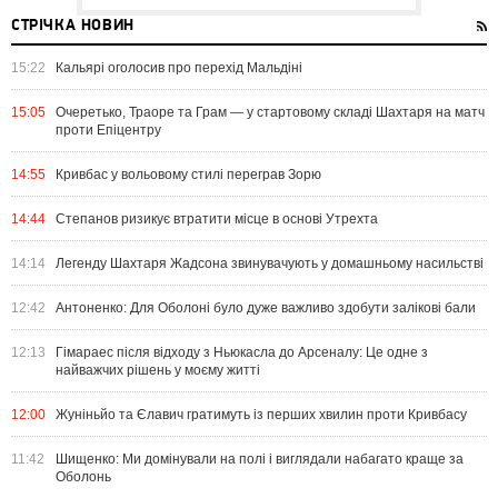
СТРІЧКА НОВИН
15:22
Кальярі оголосив про перехід Мальдіні
15:05
Очеретько, Траоре та Грам — у стартовому складі Шахтаря на матч
проти Епіцентру
14:55
Кривбас у вольовому стилі переграв Зорю
14:44
Степанов ризикує втратити місце в основі Утрехта
14:14
Легенду Шахтаря Жадсона звинувачують у домашньому насильстві
12:42
Антоненко: Для Оболоні було дуже важливо здобути залікові бали
12:13
Гімараес після відходу з Ньюкасла до Арсеналу: Це одне з
найважчих рішень у моєму житті
12:00
Жуніньйо та Єлавич гратимуть із перших хвилин проти Кривбасу
11:42
Шищенко: Ми домінували на полі і виглядали набагато краще за
Оболонь