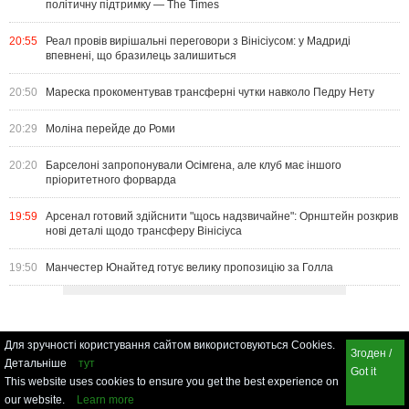
політичну підтримку — The Times
20:55
Реал провів вирішальні переговори з Вінісіусом: у Мадриді
впевнені, що бразилець залишиться
20:50
Мареска прокоментував трансферні чутки навколо Педру Нету
20:29
Моліна перейде до Роми
20:20
Барселоні запропонували Осімгена, але клуб має іншого
пріоритетного форварда
19:59
Арсенал готовий здійснити "щось надзвичайне": Орнштейн розкрив
нові деталі щодо трансферу Вінісіуса
19:50
Манчестер Юнайтед готує велику пропозицію за Голла
Для зручності користування сайтом використовуються Cookies.
Згоден /
Детальніше
тут
Got it
This website uses cookies to ensure you get the best experience on
our website.
Learn more