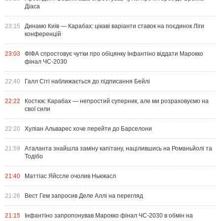
Діаса
23:15
Динамо Київ — Карабах: цікаві варіанти ставок на поєдинок Ліги
конференцій
23:03
ФІФА спростовує чутки про обіцянку Інфантіно віддати Марокко
фінал ЧС-2030
22:40
Галл Сіті наближається до підписання Бейлі
22:22
Костюк: Карабах — непростий суперник, але ми розраховуємо на
свої сили
22:20
Хуліан Альварес хоче перейти до Барселони
21:59
Аталанта знайшла заміну капітану, націлившись на Романьйолі та
Тодібо
21:40
Маттіас Яйссле очолив Ньюкасл
21:26
Вест Гем запросив Деле Аллі на перегляд
21:15
Інфантіно запропонував Марокко фінал ЧС-2030 в обмін на