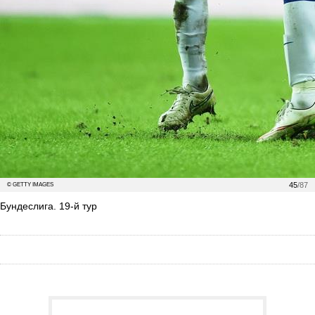
45
/87
© GETTY IMAGES
Бундеслига. 19-й тур