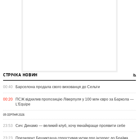
СТРІЧКА НОВИН
00:40
Барселона продала свого вихованця до Сельти
00:20
ПСЖ відхилив пропозицію Ліверпуля у 100 млн євро за Баркола —
L'Equipe
05 СЕРПНЯ 2026
23:53
Сич: Динамо — великий клуб, хочу якнайкраще проявити себе
23:23
Президент Бешикташа спростував чутки про інтерес до Браїма