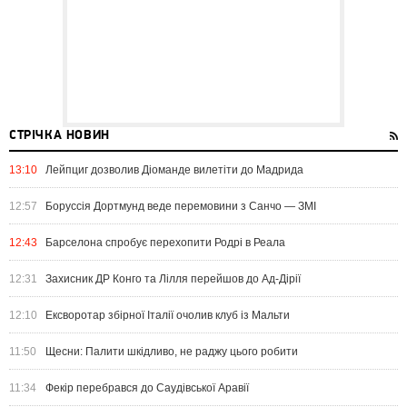
СТРІЧКА НОВИН
13:10
Лейпциг дозволив Діоманде вилетіти до Мадрида
12:57
Боруссія Дортмунд веде перемовини з Санчо — ЗМІ
12:43
Барселона спробує перехопити Родрі в Реала
12:31
Захисник ДР Конго та Лілля перейшов до Ад-Дірії
12:10
Ексворотар збірної Італії очолив клуб із Мальти
11:50
Щесни: Палити шкідливо, не раджу цього робити
11:34
Фекір перебрався до Саудівської Аравії