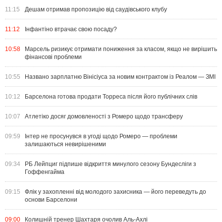
11:15
Дешам отримав пропозицію від саудівського клубу
11:12
Інфантіно втрачає свою посаду?
10:58
Марсель ризикує отримати пониження за класом, якщо не вирішить
фінансові проблеми
10:55
Названо зарплатню Вінісіуса за новим контрактом із Реалом — ЗМІ
10:12
Барселона готова продати Торреса після його публічних слів
10:07
Атлетіко досяг домовленості з Ромеро щодо трансферу
09:59
Інтер не просунувся в угоді щодо Ромеро — проблеми
залишаються невирішеними
09:34
РБ Лейпциг підпише відкриття минулого сезону Бундесліги з
Гоффенгайма
09:15
Флік у захопленні від молодого захисника — його переведуть до
основи Барселони
09:00
Колишній тренер Шахтаря очолив Аль-Ахлі