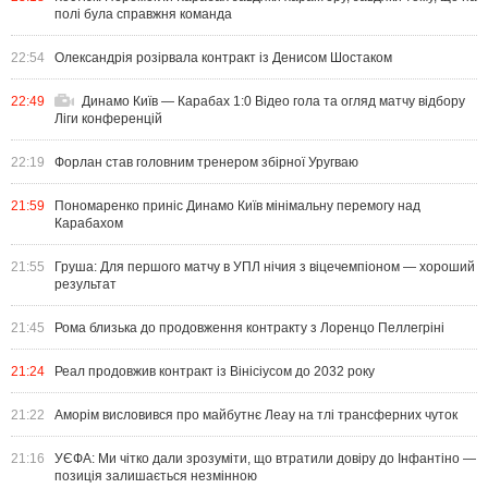
полі була справжня команда
22:54
Олександрія розірвала контракт із Денисом Шостаком
22:49
Динамо Київ — Карабах 1:0 Відео гола та огляд матчу відбору
Ліги конференцій
22:19
Форлан став головним тренером збірної Уругваю
21:59
Пономаренко приніс Динамо Київ мінімальну перемогу над
Карабахом
21:55
Груша: Для першого матчу в УПЛ нічия з віцечемпіоном — хороший
результат
21:45
Рома близька до продовження контракту з Лоренцо Пеллегріні
21:24
Реал продовжив контракт із Вінісіусом до 2032 року
21:22
Аморім висловився про майбутнє Леау на тлі трансферних чуток
21:16
УЄФА: Ми чітко дали зрозуміти, що втратили довіру до Інфантіно —
позиція залишається незмінною