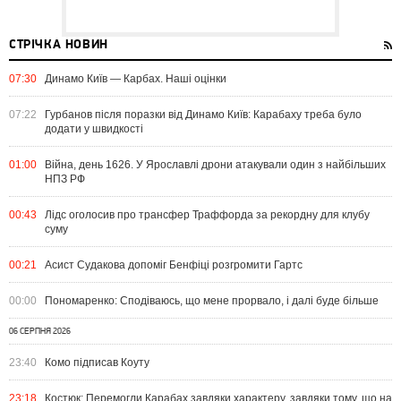
СТРІЧКА НОВИН
07:30
Динамо Київ — Карбах. Наші оцінки
07:22
Гурбанов після поразки від Динамо Київ: Карабаху треба було
додати у швидкості
01:00
Війна, день 1626. У Ярославлі дрони атакували один з найбільших
НПЗ РФ
00:43
Лідс оголосив про трансфер Траффорда за рекордну для клубу
суму
00:21
Асист Судакова допоміг Бенфіці розгромити Гартс
00:00
Пономаренко: Сподіваюсь, що мене прорвало, і далі буде більше
06 СЕРПНЯ 2026
23:40
Комо підписав Коуту
23:18
Костюк: Перемогли Карабах завдяки характеру, завдяки тому, що на