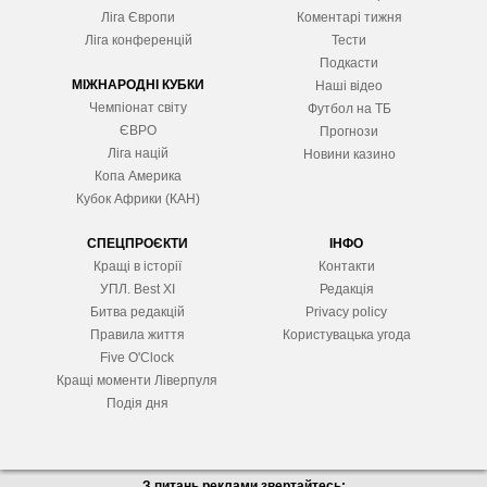
Ліга Європ
и
Коментарі тижня
Ліга конференцій
Тести
Подкасти
МІЖНАРОДНІ КУБКИ
Наші відео
Чемпіонат світу
Футбол на ТБ
ЄВРО
Прогнози
Ліга націй
Новини казино
Копа Америка
Кубок Африки (КАН)
СПЕЦПРОЄКТИ
ІНФО
Кращі в історії
Контакти
УПЛ. Best XІ
Редакція
Битва редакцій
Privacy policy
Правила життя
Користувацька угода
Five O'Clock
Кращі моменти Ліверпуля
Подія дня
З питань реклами звертайтесь: