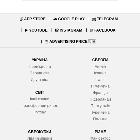
🍏
APP STORE
🎮
GOOGLE PLAY
📨
TELEGRAM
▶️
YOUTUBE
📸
INSTAGRAM
📘
FACEBOOK
🦉
ADVERTISING PRICE
🇺🇦
УКРАЇНА
ЄВРОПА
Прем'єр-ліга
Англія
Перша ліга
Іспанія
Друга ліга
Італія
Німеччина
СВІТ
Франція
Інші країни
Нідерланди
Трансферний ринок
Португалія
Футзал
Туреччина
Польща
ЄВРОКУБКИ
РІЗНЕ
Ліга чемпіонів
Фан-сектор