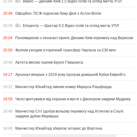
21:00
Верес — Динамо Київ 1:2 Відео голів та огляд матчу УПЛ
20:48
Офіційно: ПСЖ підписав Люку Діня з Астон Вілли
20:30
Епіцентр — Шахтар 0:2 Відео голів та огляд матчу УПЛ
20:04
Пономаренко з пенальті приніс Динамо Київ перемогу над Вересом
20:00
Фулгем узгодив історичний трансфер Чарльза за £30 млн
19:40
Артета високо оцінив Бруно Гімараеса
19:27
Арсенал вперше з 2019 року програв домашній Кубок Емірейтс
19:22
Манчестер Юнайтед змінив номер Маркуса Рашфорда
18:59
Челсі врятувався від поразки в матчі з Джохором завдяки Мудрику
18:48
Манчестер Сіті здобув вольову перемогу над Атлетіко в Сеулі
завдяки дублю Мармуша
18:40
Манчестер Юнайтед зберігає інтерес до Вортона