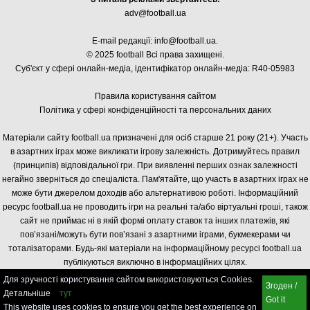
adv@football.ua
E-mail редакції:
info@football.ua
.
© 2025 football Всі права захищені.
Суб'єкт у сфері онлайн-медіа, і
дентифікатор онлайн-медіа: R40-05983
Правила користування сайтом
Політика у сфері конфіденційності та персональних даних
Матеріали сайту football.ua призначені для осіб старше 21 року (21+). Участь
в азартних іграх може викликати ігрову залежність. Дотримуйтесь правил
(принципів) відповідальної гри. При виявленні перших ознак залежності
негайно зверніться до спеціаліста. Пам'ятайте, що участь в азартних іграх не
може бути джерелом доходів або альтернативою роботі. Інформаційний
ресурс football.ua не проводить ігри на реальні та/або віртуальні гроші, також
сайт не приймає ні в якій формі оплату ставок та інших платежів, які
пов’язані/можуть бути пов’язані з азартними іграми, букмекерами чи
тоталізаторами. Будь-які матеріали на інформаційному ресурсі football.ua
публікуються виключно в інформаційних цілях.
Для зручності користування сайтом використовуються Cookies.
Згоден /
Детальніше
тут
Got it
This website uses cookies to ensure you get the best experience on