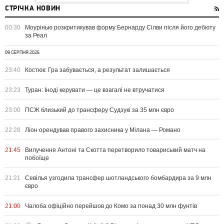
СТРІЧКА НОВИН
00:30
Моурінью розкритикував форму Бернарду Сілви після його дебюту
за Реал
09 СЕРПНЯ 2026
23:40
Костюк: Гра забувається, а результат залишається
23:23
Туран: Іноді керувати — це взагалі не втручатися
23:00
ПСЖ близький до трансферу Судзукі за 35 млн євро
22:28
Ліон орендував правого захисника у Мілана — Романо
21:45
Вилучення Антоні та Скотта перетворило товариський матч на
побоїще
21:21
Севілья узгодила трансфер шотландського бомбардира за 9 млн
євро
21:00
Чалоба офіційно перейшов до Комо за понад 30 млн фунтів