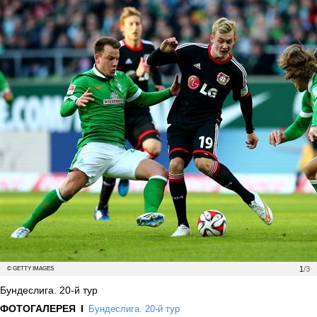
1
/3
© GETTY IMAGES
Бундеслига. 20-й тур
ФОТОГАЛЕРЕЯ
Бундеслига. 20-й тур