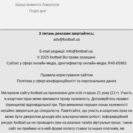
Кращі моменти Ліверпуля
Подія дня
З питань реклами звертайтесь:
adv@football.ua
E-mail редакції:
info@football.ua
.
© 2025 football Всі права захищені.
Суб'єкт у сфері онлайн-медіа, і
дентифікатор онлайн-медіа: R40-05983
Правила користування сайтом
Політика у сфері конфіденційності та персональних даних
Матеріали сайту football.ua призначені для осіб старше 21 року (21+). Участь
в азартних іграх може викликати ігрову залежність. Дотримуйтесь правил
(принципів) відповідальної гри. При виявленні перших ознак залежності
негайно зверніться до спеціаліста. Пам'ятайте, що участь в азартних іграх не
може бути джерелом доходів або альтернативою роботі. Інформаційний
ресурс football.ua не проводить ігри на реальні та/або віртуальні гроші, також
сайт не приймає ні в якій формі оплату ставок та інших платежів, які