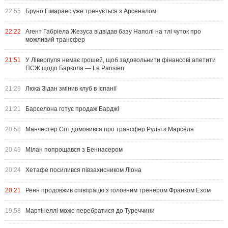
22:55
Бруно Гімараес уже тренується з Арсеналом
22:22
Агент Габріела Жезуса відвідав базу Наполі на тлі чуток про
можливий трансфер
21:51
У Ліверпуля немає грошей, щоб задовольнити фінансові апетити
ПСЖ щодо Баркола — Le Parisien
21:29
Люка Зідан змінив клуб в Іспанії
21:21
Барселона готує продаж Барджі
20:58
Манчестер Сіті домовився про трансфер Рульї з Марселя
20:49
Мілан попрощався з Беннасером
20:24
Хетафе посилився півзахисником Ліона
20:21
Ренн продовжив співпрацю з головним тренером Франком Езом
19:58
Мартінеллі може перебратися до Туреччини