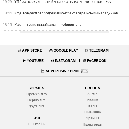
19:29
УПЛ затвердила дати й час початку матчів четвертого туру
18:44
Клуб Бундесліги продовжив контракт з українським нападником
18:15
Мастантуоно перебрався до Фіорентини
🍏
APP STORE
🎮
GOOGLE PLAY
📨
TELEGRAM
▶️
YOUTUBE
📸
INSTAGRAM
📘
FACEBOOK
🦉
ADVERTISING PRICE
🇺🇦
УКРАЇНА
ЄВРОПА
Прем'єр-ліга
Англія
Перша ліга
Іспанія
Друга ліга
Італія
Німеччина
СВІТ
Франція
Інші країни
Нідерланди