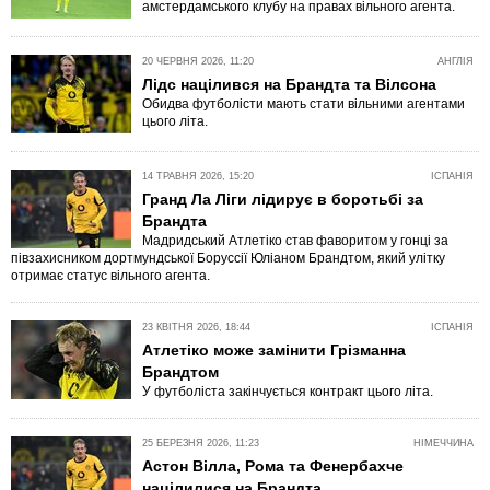
амстердамського клубу на правах вільного агента.
20 ЧЕРВНЯ 2026, 11:20
АНГЛІЯ
Лідс націлився на Брандта та Вілсона
Обидва футболісти мають стати вільними агентами
цього літа.
14 ТРАВНЯ 2026, 15:20
ІСПАНІЯ
Гранд Ла Ліги лідирує в боротьбі за
Брандта
Мадридський Атлетіко став фаворитом у гонці за
півзахисником дортмундської Боруссії Юліаном Брандтом, який улітку
отримає статус вільного агента.
23 КВІТНЯ 2026, 18:44
ІСПАНІЯ
Атлетіко може замінити Грізманна
Брандтом
У футболіста закінчується контракт цього літа.
25 БЕРЕЗНЯ 2026, 11:23
НІМЕЧЧИНА
Астон Вілла, Рома та Фенербахче
націлилися на Брандта