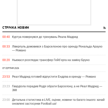
СТРІЧКА НОВИН
00:40
Куртуа повернувся до тренувань Реала Мадрид
00:33
Ліверпуль домовився з Барселоною про оренду Рональда Араухо
— Романо
00:20
Ньюкасл розглядає трансфер Гейб’єрга на заміну Бруно
07 СЕРПНЯ 2026
23:53
Реал Мадрид готовий відпустити Ендріка в оренду — Романо
23:23
Гвардіола порадив Родрі обрати Барселону, а не Реал Мадрид —
ЗМІ
23:00
Детальна статистика в LIVE, оцінки, новини та багато іншого: качай
оновлені застосунки Football.ua!