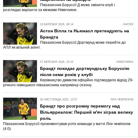
Півзахисник Боруссії Д може змінити клуб і
розглядає варіанти за межами Німеччини.
10 БЕРЕЗНЯ 2026, 09:14
АНГЛІЯ
Астон Вілла та Ньюкасл претендують на
Брандта
Півзахисник Боруссії Дортмунд може перейти до
АПЛ як вільний агент.
07 БЕРЕЗНЯ 2026, 23:23
НІМЕЧЧИНА
Брандт покидає дортмундську Боруссію
після семи років у клубі
Керівництво джмелів офіційно підтвердило відхід 29-
річного німецького півзахисника наприкінці сезону.
26 ЛИСТОПАДА 2025, 13:57
ЛІГА ЧЕМПІОНІВ
Брандт про розгромну перемогу над
Вільярреалом: Перший м'яч зіграв велику
роль
Півзахисник Боруссії прокоментував успіх команди у матчі Ліги чемпіонів
(4:0).