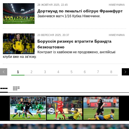
28 ЖОВТНЯ 2025, 22:45
НІМЕЧЧИНА
Дортмунд по пенальті обігрує Франкфурт
Закінчився матч 1/16 Кубка Німеччини.
23 ВЕРЕСНЯ 2025, 20:37
НІМЕЧЧИНА
Боруссія ризикує втратити Брандта
безкоштовно
Контракт із хавбеком не продовжено, англійські
клуби вже на зв’язку.
1
2
3
4
5
6
7
8