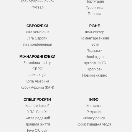
Трансферний ринок
Португалія
Футзал
Туреччина
Польща
ЄВРОКУБКИ
РІЗНЕ
Ліга чемпіонів
Фан-сектор
Ліга Європ
и
Коментарі тижня
Ліга конференцій
Тести
Подкасти
МІЖНАРОДНІ КУБКИ
Наші відео
Чемпіонат світу
Футбол на ТБ
ЄВРО
Прогнози
Ліга націй
Новини казино
Копа Америка
Кубок Африки (КАН)
СПЕЦПРОЄКТИ
ІНФО
Кращі в історії
Контакти
УПЛ. Best XІ
Редакція
Битва редакцій
Privacy policy
Правила життя
Користувацька угода
Five O'Clock