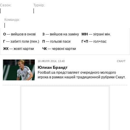
Сезон:
Турнір:
Команда:
O
— вийшов в онові
З
— вийшов на заміну
МІН
— зіграні мін.
Г
— забиті голи (пен.)
П
— гольові паси
Г+П
— гол+пас
ЖК
— жовті картки
ЧК
— червоні картки
18 ИЮЛЯ 2014, 13:40
СКАУТ
Юлиан Брандт
Football.ua представляет очередного молодого
игрока в рамках нашей традиционной рубрики Скаут.