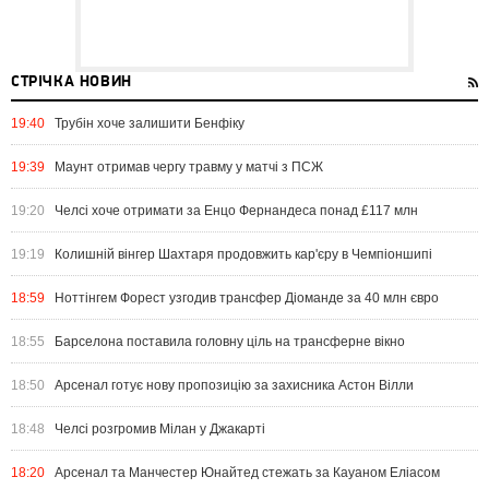
СТРІЧКА НОВИН
19:40
Трубін хоче залишити Бенфіку
19:39
Маунт отримав чергу травму у матчі з ПСЖ
19:20
Челсі хоче отримати за Енцо Фернандеса понад £117 млн
19:19
Колишній вінгер Шахтаря продовжить кар'єру в Чемпіоншипі
18:59
Ноттінгем Форест узгодив трансфер Діоманде за 40 млн євро
18:55
Барселона поставила головну ціль на трансферне вікно
18:50
Арсенал готує нову пропозицію за захисника Астон Вілли
18:48
Челсі розгромив Мілан у Джакарті
18:20
Арсенал та Манчестер Юнайтед стежать за Кауаном Еліасом