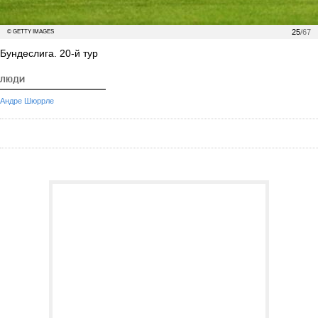
25
/67
© GETTY IMAGES
Бундеслига. 20-й тур
ЛЮДИ
Андре Шюррле