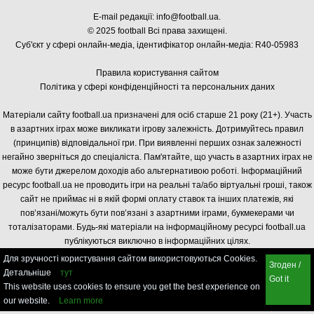
E-mail редакції:
info@football.ua
.
© 2025 football Всі права захищені.
Суб'єкт у сфері онлайн-медіа, і
дентифікатор онлайн-медіа: R40-05983
Правила користування сайтом
Політика у сфері конфіденційності та персональних даних
Матеріали сайту football.ua призначені для осіб старше 21 року (21+). Участь
в азартних іграх може викликати ігрову залежність. Дотримуйтесь правил
(принципів) відповідальної гри. При виявленні перших ознак залежності
негайно зверніться до спеціаліста. Пам'ятайте, що участь в азартних іграх не
може бути джерелом доходів або альтернативою роботі. Інформаційний
ресурс football.ua не проводить ігри на реальні та/або віртуальні гроші, також
сайт не приймає ні в якій формі оплату ставок та інших платежів, які
пов’язані/можуть бути пов’язані з азартними іграми, букмекерами чи
тоталізаторами. Будь-які матеріали на інформаційному ресурсі football.ua
публікуються виключно в інформаційних цілях.
Для зручності користування сайтом використовуються Cookies.
Згоден /
Детальніше
тут
Got it
This website uses cookies to ensure you get the best experience on
our website.
Learn more