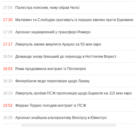
17:55
Палестра пояснив, чому обрав Челсі
17:30
Маткевич та Слободян гратимуть із перших хвилин проти Буковини
17:28
Арсенал зацікавлений у трансфері Ромеро
17:17
Ліверпуль зможе викупити Араухо за 55 млн євро
16:54
Діоманде знову близький до переходу в Ноттінгем Форест
16:53
Рома продовжила контракт із Пеллегріні
16:33
Фенербахче веде переговори щодо Лукаку
16:23
Ліверпуль зробив ПСЖ пропозицію щодо Барколя на 115 млн євро
15:52
Ферран Торрес погодив контракт із ПСЖ
15:29
Арсенал знайшов альтернативу Вінісіусу в Ювентусі