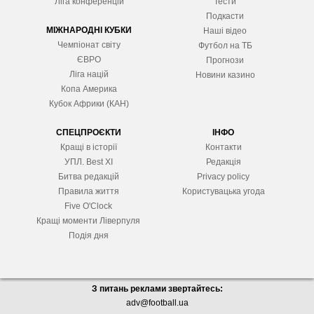
Ліга конференцій
Тести
Подкасти
МІЖНАРОДНІ КУБКИ
Наші відео
Чемпіонат світу
Футбол на ТБ
ЄВРО
Прогнози
Ліга націй
Новини казино
Копа Америка
Кубок Африки (КАН)
СПЕЦПРОЄКТИ
ІНФО
Кращі в історії
Контакти
УПЛ. Best XІ
Редакція
Битва редакцій
Privacy policy
Правила життя
Користувацька угода
Five O'Clock
Кращі моменти Ліверпуля
Подія дня
З питань реклами звертайтесь:
adv@football.ua