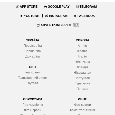
🍏
APP STORE
🎮
GOOGLE PLAY
📨
TELEGRAM
▶️
YOUTUBE
📸
INSTAGRAM
📘
FACEBOOK
🦉
ADVERTISING PRICE
🇺🇦
УКРАЇНА
ЄВРОПА
Прем'єр-ліга
Англія
Перша ліга
Іспанія
Друга ліга
Італія
Німеччина
СВІТ
Франція
Інші країни
Нідерланди
Трансферний ринок
Португалія
Футзал
Туреччина
Польща
ЄВРОКУБКИ
РІЗНЕ
Ліга чемпіонів
Фан-сектор
Ліга Європ
и
Коментарі тижня