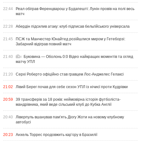
22:44
Реал обіграв Ференцварош у Будапешті: Лунін провів на полі весь
матч
22:28
Абердін підсилив атаку: клуб підписав бельгійського універсала
21:45
ПСЖ та Манчестер Юнайтед розійшлися миром у Гетеборзі:
Забарний відіграв повний матч
21:40
Буковина — Оболонь 0:0 Відео найкращих моментів та огляд
матчу УПЛ
21:20
Серхі Роберто офіційно став гравцем Лос-Анджелес Гелаксі
21:02
Лівий Берег почав для себе сезон УПЛ із нічиєї проти Кудрівки
20:59
39 трансферів за 18 років: неймовірна історія футболіста-
мандрівника, який веде сільський клуб до Кубка Англії
20:40
Ліверпуль вшанував пам’ять Діогу Жоти на новому клубному
автобусі
20:23
Анхель Торрес продовжить кар’єру в Бразилії