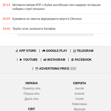
20:14
Міллволл вибив КПР з Кубка англійської ліги завдяки чотирьом
сейвам у серії пенальті
20:03
Буковина не змогла відкоркувати ворота Оболоні
19:40
Трубін хоче залишити Бенфіку
🍏
APP STORE
🎮
GOOGLE PLAY
📨
TELEGRAM
▶️
YOUTUBE
📸
INSTAGRAM
📘
FACEBOOK
🦉
ADVERTISING PRICE
🇺🇦
УКРАЇНА
ЄВРОПА
Прем'єр-ліга
Англія
Перша ліга
Іспанія
Друга ліга
Італія
Німеччина
СВІТ
Франція