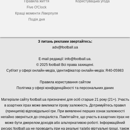
Правила життя
Користувацька угода
Five O'Clock
Кращі моменти Ліверпуля
Подія дня
З питань реклами звертайтесь:
adv@football.ua
E-mail редакції:
info@football.ua
.
© 2025 football Всі права захищені.
Суб'єкт у сфері онлайн-медіа, і
дентифікатор онлайн-медіа: R40-05983
Правила користування сайтом
Політика у сфері конфіденційності та персональних даних
Матеріали сайту football.ua призначені для осіб старше 21 року (21+). Участь
в азартних іграх може викликати ігрову залежність. Дотримуйтесь правил
(принципів) відповідальної гри. При виявленні перших ознак залежності
негайно зверніться до спеціаліста. Пам'ятайте, що участь в азартних іграх не
може бути джерелом доходів або альтернативою роботі. Інформаційний
ресурс football.ua не проводить ігри на реальні та/або віртуальні гроші, також