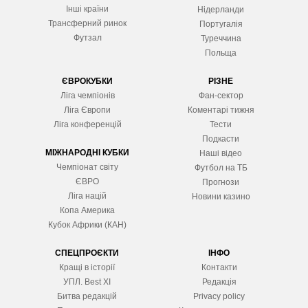
Інші країни
Нідерланди
Трансферний ринок
Португалія
Футзал
Туреччина
Польща
ЄВРОКУБКИ
РІЗНЕ
Ліга чемпіонів
Фан-сектор
Ліга Європ
и
Коментарі тижня
Ліга конференцій
Тести
Подкасти
МІЖНАРОДНІ КУБКИ
Наші відео
Чемпіонат світу
Футбол на ТБ
ЄВРО
Прогнози
Ліга націй
Новини казино
Копа Америка
Кубок Африки (КАН)
СПЕЦПРОЄКТИ
ІНФО
Кращі в історії
Контакти
УПЛ. Best XІ
Редакція
Битва редакцій
Privacy policy