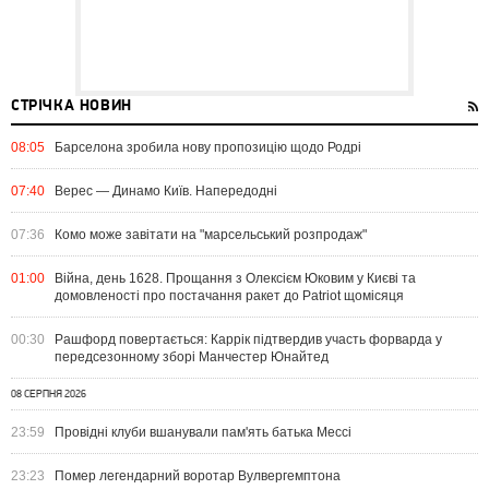
СТРІЧКА НОВИН
08:05
Барселона зробила нову пропозицію щодо Родрі
07:40
Верес — Динамо Київ. Напередодні
07:36
Комо може завітати на "марсельський розпродаж"
01:00
Війна, день 1628. Прощання з Олексієм Юковим у Києві та
домовленості про постачання ракет до Patriot щомісяця
00:30
Рашфорд повертається: Каррік підтвердив участь форварда у
передсезонному зборі Манчестер Юнайтед
08 СЕРПНЯ 2026
23:59
Провідні клуби вшанували пам'ять батька Мессі
23:23
Помер легендарний воротар Вулвергемптона