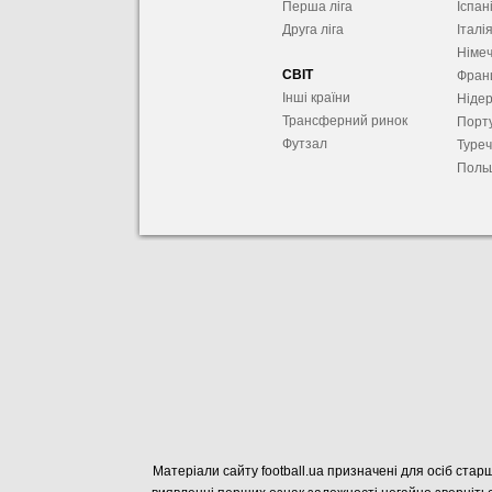
Перша ліга
Іспан
Друга ліга
Італі
Німе
СВІТ
Фран
Інші країни
Ніде
Трансферний ринок
Порту
Футзал
Туре
Поль
Матеріали сайту football.ua призначені для осіб старш