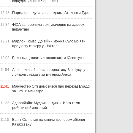
відбудеться не в Чернівцях
12:43
Парма орендувала нападника Аталанти Туре
12:34
ФІФА заперечила звинувачення на адресу
Інфантіно
12:21
Марлон Гомес: До війни можна було мріяти
про довгу кар'єру у Шахтарі
12:03
Болонья цікавиться захисником Ювентуса
11:54
Арсенал знайшов альтернативу Вінісіусу: у
Лондоні стежать за вінгером Аякса
11:41
Манчестер Сіті домовився про перехід Буадді
за 129+6 млн євро
11:22
Адарабіойо: Мудрик — дивак. Його темп
роботи неймовірний
11:15
Ван‘т Схіп став головним тренером збірної
Казахстану