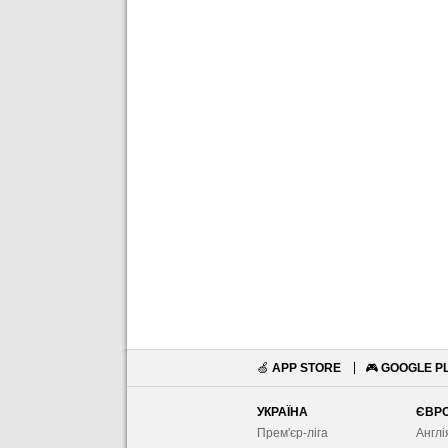
🍏
APP STORE
🎮
GOOGLE P
УКРАЇНА
ЄВР
Прем'єр-ліга
Англі