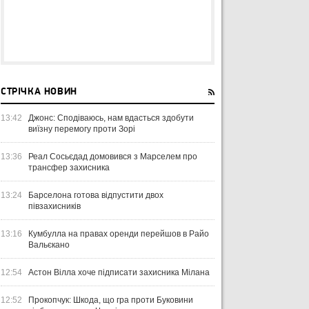
СТРІЧКА НОВИН
13:42
Джонс: Сподіваюсь, нам вдасться здобути
виїзну перемогу проти Зорі
13:36
Реал Сосьєдад домовився з Марселем про
трансфер захисника
13:24
Барселона готова відпустити двох
півзахисників
13:16
Кумбулла на правах оренди перейшов в Райо
Вальєкано
12:54
Астон Вілла хоче підписати захисника Мілана
12:52
Прокопчук: Шкода, що гра проти Буковини