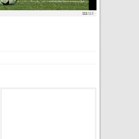
111
/113