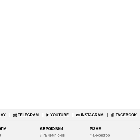
LAY
📨
TELEGRAM
▶️
YOUTUBE
📸
INSTAGRAM
📘
FACEBOOK
ОПА
ЄВРОКУБКИ
РІЗНЕ
я
Ліга чемпіонів
Фан-сектор