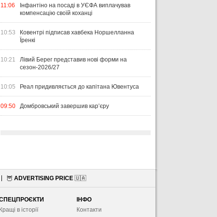
11:06
Інфантіно на посаді в УЄФА виплачував
компенсацію своїй коханці
10:53
Ковентрі підписав хавбека Норшелланна
Їренкі
10:21
Лівий Берег представив нові форми на
сезон-2026/27
10:05
Реал придивляється до капітана Ювентуса
09:50
Домбровський завершив кар’єру
🦉
ADVERTISING PRICE
🇺🇦
СПЕЦПРОЄКТИ
ІНФО
Кращі в історії
Контакти