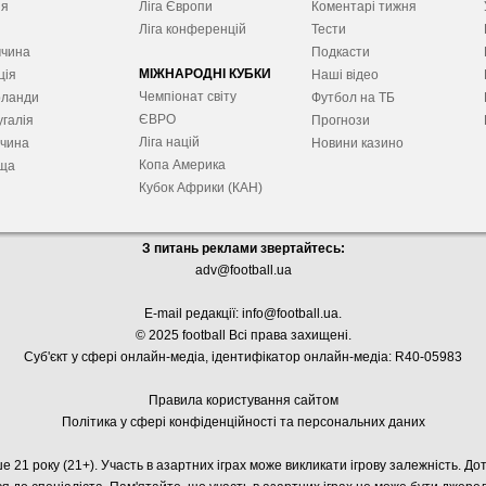
ія
Ліга Європ
и
Коментарі тижня
я
Ліга конференцій
Тести
ччина
Подкасти
МІЖНАРОДНІ КУБКИ
ція
Наші відео
Чемпіонат світу
рланди
Футбол на ТБ
ЄВРО
галія
Прогнози
Ліга націй
ччина
Новини казино
Копа Америка
ща
Кубок Африки (КАН)
З питань реклами звертайтесь:
adv@football.ua
E-mail редакції:
info@football.ua
.
© 2025 football Всі права захищені.
Суб'єкт у сфері онлайн-медіа, і
дентифікатор онлайн-медіа: R40-05983
Правила користування сайтом
Політика у сфері конфіденційності та персональних даних
е 21 року (21+). Участь в азартних іграх може викликати ігрову залежність. Д