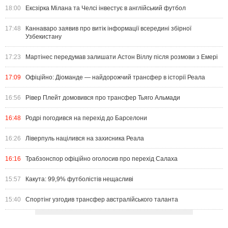
18:00
Ексзірка Мілана та Челсі інвестує в англійський футбол
17:48
Каннаваро заявив про витік інформації всередині збірної
Узбекистану
17:23
Мартінес передумав залишати Астон Віллу після розмови з Емері
17:09
Офіційно: Діоманде — найдорожчий трансфер в історії Реала
16:56
Рівер Плейт домовився про трансфер Тьяго Альмади
16:48
Родрі погодився на перехід до Барселони
16:26
Ліверпуль націлився на захисника Реала
16:16
Трабзонспор офіційно оголосив про перехід Салаха
15:57
Какута: 99,9% футболістів нещасливі
15:40
Спортінг узгодив трансфер австралійського таланта