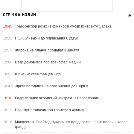
СТРІЧКА НОВИН
19:45
Трабзонспор розкрив фінансові умови контракту Салаха
19:25
ПСЖ близький до підписання Судзукі
19:15
Жирона не планує продавати Ваната
19:00
Баєр домовився про трансфер Медіни
18:51
Юрченко став гравцем Зорі
18:47
Зіркзе погодився на повернення до Серії А
18:30
Родрі узгодив особистий контракт із Барселоною
18:19
Борнмут оголосив про трансфер Хуанлу
18:16
Манчестер Юнайтед відмовився продавати Шешко попри інтерес
грандів