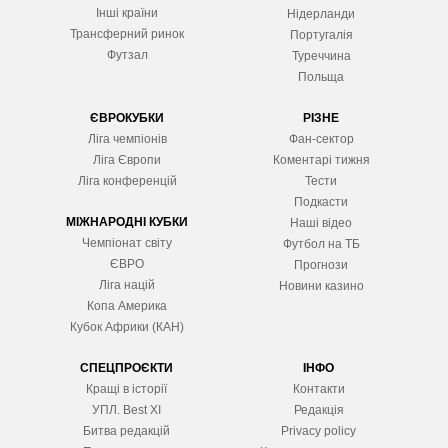
Інші країни
Нідерланди
Трансферний ринок
Португалія
Футзал
Туреччина
Польща
ЄВРОКУБКИ
РІЗНЕ
Ліга чемпіонів
Фан-сектор
Ліга Європ
и
Коментарі тижня
Ліга конференцій
Тести
Подкасти
МІЖНАРОДНІ КУБКИ
Наші відео
Чемпіонат світу
Футбол на ТБ
ЄВРО
Прогнози
Ліга націй
Новини казино
Копа Америка
Кубок Африки (КАН)
СПЕЦПРОЄКТИ
ІНФО
Кращі в історії
Контакти
УПЛ. Best XІ
Редакція
Битва редакцій
Privacy policy