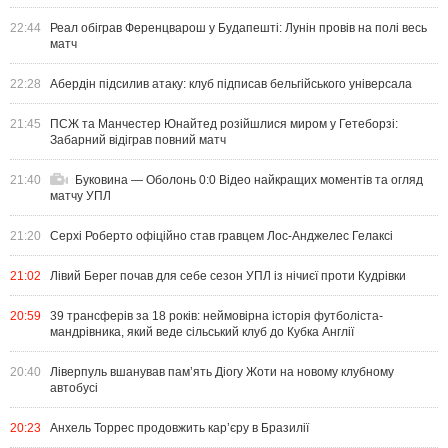
22:44
Реал обіграв Ференцварош у Будапешті: Лунін провів на полі весь
матч
22:28
Абердін підсилив атаку: клуб підписав бельгійського універсала
21:45
ПСЖ та Манчестер Юнайтед розійшлися миром у Гетеборзі:
Забарний відіграв повний матч
21:40
Буковина — Оболонь 0:0 Відео найкращих моментів та огляд
матчу УПЛ
21:20
Серхі Роберто офіційно став гравцем Лос-Анджелес Гелаксі
21:02
Лівий Берег почав для себе сезон УПЛ із нічиєї проти Кудрівки
20:59
39 трансферів за 18 років: неймовірна історія футболіста-
мандрівника, який веде сільський клуб до Кубка Англії
20:40
Ліверпуль вшанував пам’ять Діогу Жоти на новому клубному
автобусі
20:23
Анхель Торрес продовжить кар’єру в Бразилії