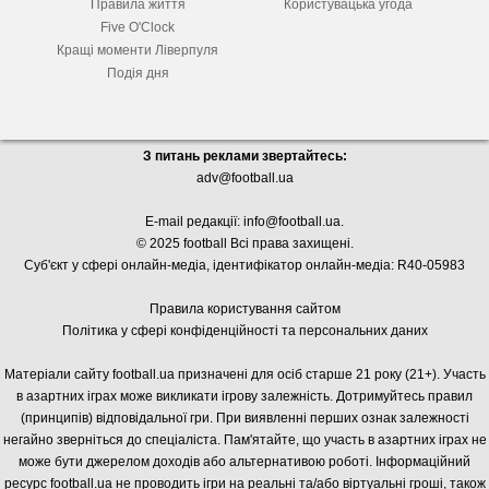
Правила життя
Користувацька угода
Five O'Clock
Кращі моменти Ліверпуля
Подія дня
З питань реклами звертайтесь:
adv@football.ua
E-mail редакції:
info@football.ua
.
© 2025 football Всі права захищені.
Суб'єкт у сфері онлайн-медіа, і
дентифікатор онлайн-медіа: R40-05983
Правила користування сайтом
Політика у сфері конфіденційності та персональних даних
Матеріали сайту football.ua призначені для осіб старше 21 року (21+). Участь
в азартних іграх може викликати ігрову залежність. Дотримуйтесь правил
(принципів) відповідальної гри. При виявленні перших ознак залежності
негайно зверніться до спеціаліста. Пам'ятайте, що участь в азартних іграх не
може бути джерелом доходів або альтернативою роботі. Інформаційний
ресурс football.ua не проводить ігри на реальні та/або віртуальні гроші, також