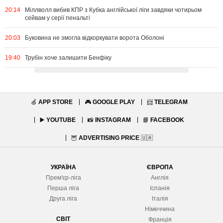
20:14
Міллволл вибив КПР з Кубка англійської ліги завдяки чотирьом
сейвам у серії пенальті
20:03
Буковина не змогла відкоркувати ворота Оболоні
19:40
Трубін хоче залишити Бенфіку
🍏
APP STORE
🎮
GOOGLE PLAY
📨
TELEGRAM
▶️
YOUTUBE
📸
INSTAGRAM
📘
FACEBOOK
🦉
ADVERTISING PRICE
🇺🇦
УКРАЇНА
ЄВРОПА
Прем'єр-ліга
Англія
Перша ліга
Іспанія
Друга ліга
Італія
Німеччина
СВІТ
Франція