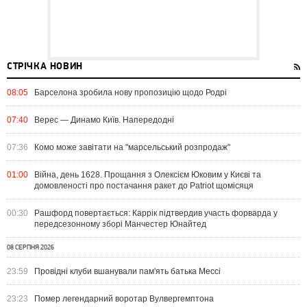
СТРІЧКА НОВИН
08:05
Барселона зробила нову пропозицію щодо Родрі
07:40
Верес — Динамо Київ. Напередодні
07:36
Комо може завітати на "марсельський розпродаж"
01:00
Війна, день 1628. Прощання з Олексієм Юковим у Києві та
домовленості про постачання ракет до Patriot щомісяця
00:30
Рашфорд повертається: Каррік підтвердив участь форварда у
передсезонному зборі Манчестер Юнайтед
08 СЕРПНЯ 2026
23:59
Провідні клуби вшанували пам'ять батька Мессі
23:23
Помер легендарний воротар Вулвергемптона