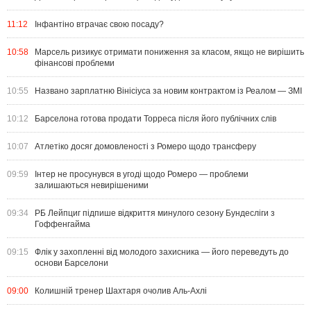
11:12
Інфантіно втрачає свою посаду?
10:58
Марсель ризикує отримати пониження за класом, якщо не вирішить
фінансові проблеми
10:55
Названо зарплатню Вінісіуса за новим контрактом із Реалом — ЗМІ
10:12
Барселона готова продати Торреса після його публічних слів
10:07
Атлетіко досяг домовленості з Ромеро щодо трансферу
09:59
Інтер не просунувся в угоді щодо Ромеро — проблеми
залишаються невирішеними
09:34
РБ Лейпциг підпише відкриття минулого сезону Бундесліги з
Гоффенгайма
09:15
Флік у захопленні від молодого захисника — його переведуть до
основи Барселони
09:00
Колишній тренер Шахтаря очолив Аль-Ахлі