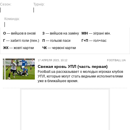
Сезон:
Турнір:
Команда:
O
— вийшов в онові
З
— вийшов на заміну
МІН
— зіграні мін.
Г
— забиті голи (пен.)
П
— гольові паси
Г+П
— гол+пас
ЖК
— жовті картки
ЧК
— червоні картки
17 АПРЕЛЯ 2015, 10:12
FOOTBALL.UA
Свежая кровь УПЛ (часть первая)
Football.ua рассказывает о молодых игроках клубов
УПЛ, которые могут стать видными исполнителями
уже в ближайшее время.