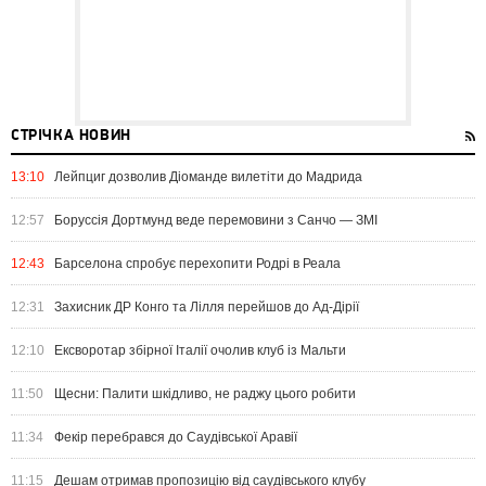
СТРІЧКА НОВИН
13:10
Лейпциг дозволив Діоманде вилетіти до Мадрида
12:57
Боруссія Дортмунд веде перемовини з Санчо — ЗМІ
12:43
Барселона спробує перехопити Родрі в Реала
12:31
Захисник ДР Конго та Лілля перейшов до Ад-Дірії
12:10
Ексворотар збірної Італії очолив клуб із Мальти
11:50
Щесни: Палити шкідливо, не раджу цього робити
11:34
Фекір перебрався до Саудівської Аравії
11:15
Дешам отримав пропозицію від саудівського клубу