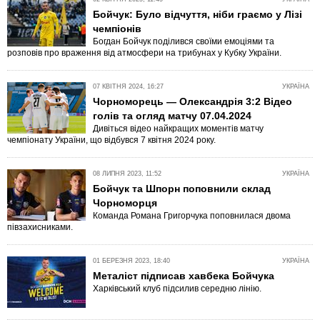
Бойчук: Було відчуття, ніби граємо у Лізі
чемпіонів
Богдан Бойчук поділився своїми емоціями та
розповів про враження від атмосфери на трибунах у Кубку України.
07 КВІТНЯ 2024, 16:27
УКРАЇНА
Чорноморець — Олександрія 3:2 Відео
голів та огляд матчу 07.04.2024
Дивіться відео найкращих моментів матчу
чемпіонату України, що відбувся 7 квітня 2024 року.
08 ЛИПНЯ 2023, 11:52
УКРАЇНА
Бойчук та Шпорн поповнили склад
Чорноморця
Команда Романа Григорчука поповнилася двома
півзахисниками.
01 БЕРЕЗНЯ 2023, 18:40
УКРАЇНА
Металіст підписав хавбека Бойчука
Харківський клуб підсилив середню лінію.