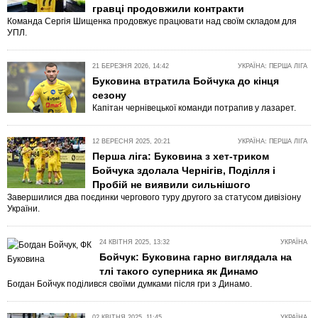
гравці продовжили контракти
Команда Сергія Шищенка продовжує працювати над своїм складом для
УПЛ.
21 БЕРЕЗНЯ 2026, 14:42
УКРАЇНА: ПЕРША ЛІГА
Буковина втратила Бойчука до кінця
сезону
Капітан чернівецької команди потрапив у лазарет.
12 ВЕРЕСНЯ 2025, 20:21
УКРАЇНА: ПЕРША ЛІГА
Перша ліга: Буковина з хет-триком
Бойчука здолала Чернігів, Поділля і
Пробій не виявили сильнішого
Завершилися два поєдинки чергового туру другого за статусом дивізіону
України.
24 КВІТНЯ 2025, 13:32
УКРАЇНА
Бойчук: Буковина гарно виглядала на
тлі такого суперника як Динамо
Богдан Бойчук поділився своїми думками після гри з Динамо.
02 КВІТНЯ 2025, 11:45
УКРАЇНА