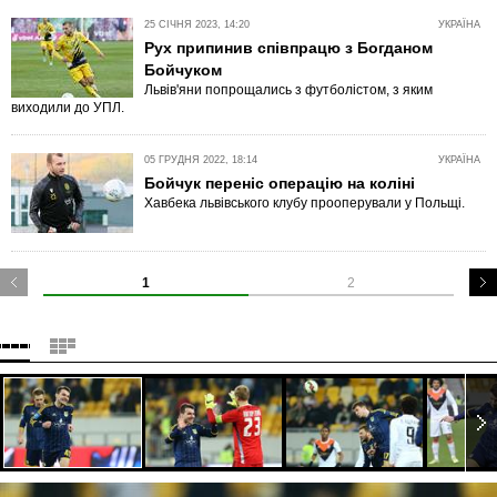
25 СІЧНЯ 2023, 14:20
УКРАЇНА
Рух припинив співпрацю з Богданом
Бойчуком
Львів'яни попрощались з футболістом, з яким
виходили до УПЛ.
05 ГРУДНЯ 2022, 18:14
УКРАЇНА
Бойчук переніс операцію на коліні
Хавбека львівського клубу прооперували у Польщі.
1
2