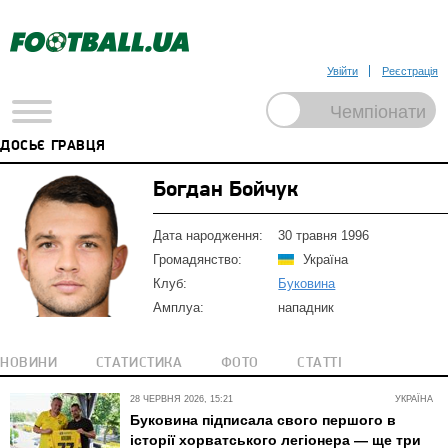
Увійти
Реєстрація
ДОСЬЄ ГРАВЦЯ
Богдан Бойчук
Дата народження:
30 травня 1996
Громадянство:
Україна
Клуб:
Буковина
Амплуа:
нападник
НОВИНИ
СТАТИСТИКА
ФОТО
СТАТТІ
28 ЧЕРВНЯ 2026, 15:21
УКРАЇНА
Буковина підписала свого першого в
історії хорватського легіонера — ще три