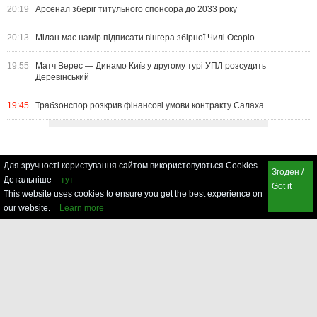
20:19
Арсенал зберіг титульного спонсора до 2033 року
20:13
Мілан має намір підписати вінгера збірної Чилі Осоріо
19:55
Матч Верес — Динамо Київ у другому турі УПЛ розсудить
Деревінський
19:45
Трабзонспор розкрив фінансові умови контракту Салаха
Для зручності користування сайтом використовуються Cookies.
Згоден /
Детальніше
тут
Got it
This website uses cookies to ensure you get the best experience on
our website.
Learn more