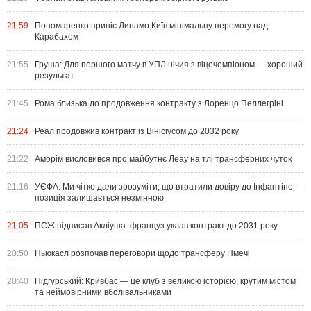
21:59
Пономаренко приніс Динамо Київ мінімальну перемогу над
Карабахом
21:55
Груша: Для першого матчу в УПЛ нічия з віцечемпіоном — хороший
результат
21:45
Рома близька до продовження контракту з Лоренцо Пеллегріні
21:24
Реал продовжив контракт із Вінісіусом до 2032 року
21:22
Аморім висловився про майбутнє Леау на тлі трансферних чуток
21:16
УЄФА: Ми чітко дали зрозуміти, що втратили довіру до Інфантіно —
позиція залишається незмінною
21:05
ПСЖ підписав Акліуша: француз уклав контракт до 2031 року
20:50
Ньюкасл розпочав переговори щодо трансферу Нмечі
20:40
Підгурський: Кривбас — це клуб з великою історією, крутим містом
та неймовірними вболівальниками