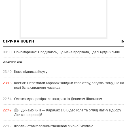
СТРІЧКА НОВИН
00:00
Пономаренко: Сподіваюсь, що мене прорвало, і далі буде більше
06 СЕРПНЯ 2026
23:40
Комо підписав Коуту
23:18
Костюк: Перемогли Карабах завдяки характеру, завдяки тому, що на
полі була справжня команда
22:54
Олександрія розірвала контракт із Денисом Шостаком
22:49
Динамо Київ — Карабах 1:0 Відео гола та огляд матчу відбору
Ліги конференцій
22:19
Форлан став головним тренером збірної Уругваю