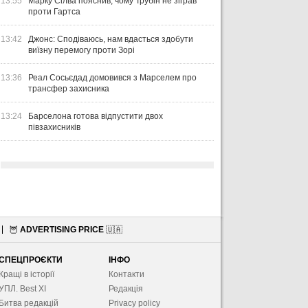
13:55
Марку Сілва пояснив, чому Трубін не зіграв
проти Гартса
13:42
Джонс: Сподіваюсь, нам вдасться здобути
виїзну перемогу проти Зорі
13:36
Реал Сосьєдад домовився з Марселем про
трансфер захисника
13:24
Барселона готова відпустити двох
півзахисників
🦉
ADVERTISING PRICE
🇺🇦
СПЕЦПРОЄКТИ
ІНФО
Кращі в історії
Контакти
УПЛ. Best XІ
Редакція
Битва редакцій
Privacy policy