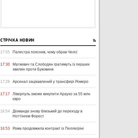
СТРІЧКА НОВИН
17:55
Палестра пояснив, чому обрав Челсі
17:30
Маткевич та Слободян гратимуть із перших
хвилин проти Буковини
17:28
Арсенал зацікавлений у трансфері Ромеро
17:17
Ліверпуль зможе викупити Араухо за 55 млн
євро
16:54
Діоманде знову близький до переходу в
Ноттінгем Форест
16:53
Рома продовжила контракт із Пеллегріні