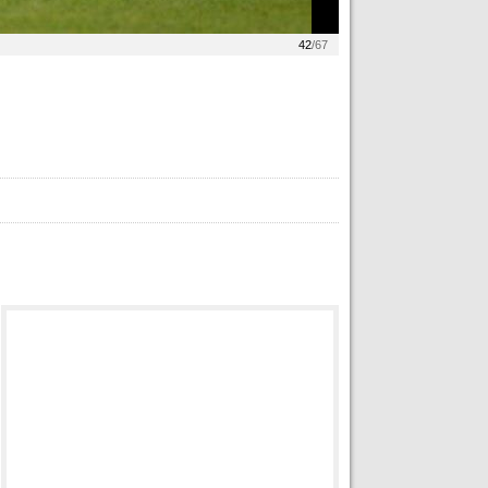
42
/67