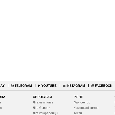
LAY
📨
TELEGRAM
▶️
YOUTUBE
📸
INSTAGRAM
📘
FACEBOOK
ОПА
ЄВРОКУБКИ
РІЗНЕ
я
Ліга чемпіонів
Фан-сектор
ія
Ліга Європ
и
Коментарі тижня
я
Ліга конференцій
Тести