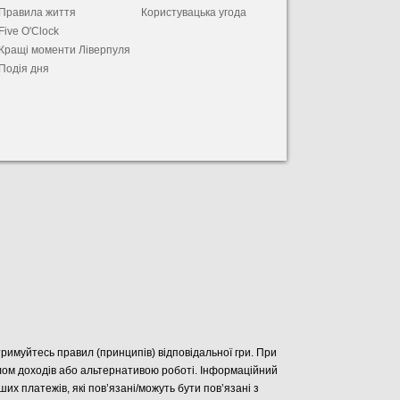
Правила життя
Користувацька угода
Five O'Clock
Кращі моменти Ліверпуля
Подія дня
отримуйтесь правил (принципів) відповідальної гри. При
елом доходів або альтернативою роботі. Інформаційний
нших платежів, які пов’язані/можуть бути пов’язані з