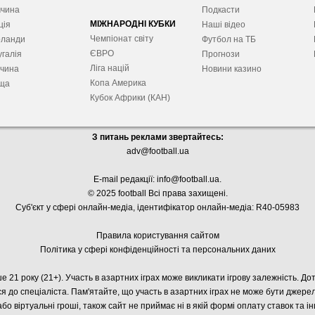
ччина
Подкасти
МІЖНАРОДНІ КУБКИ
ція
Наші відео
Чемпіонат світу
рланди
Футбол на ТБ
ЄВРО
галія
Прогнози
Ліга націй
ччина
Новини казино
Копа Америка
ща
Кубок Африки (КАН)
З питань реклами звертайтесь:
adv@football.ua
E-mail редакції:
info@football.ua
.
© 2025 football Всі права захищені.
Суб'єкт у сфері онлайн-медіа, і
дентифікатор онлайн-медіа: R40-05983
Правила користування сайтом
Політика у сфері конфіденційності та персональних даних
е 21 року (21+). Участь в азартних іграх може викликати ігрову залежність. Д
я до спеціаліста. Пам'ятайте, що участь в азартних іграх не може бути джер
або віртуальні гроші, також сайт не приймає ні в якій формі оплату ставок та і