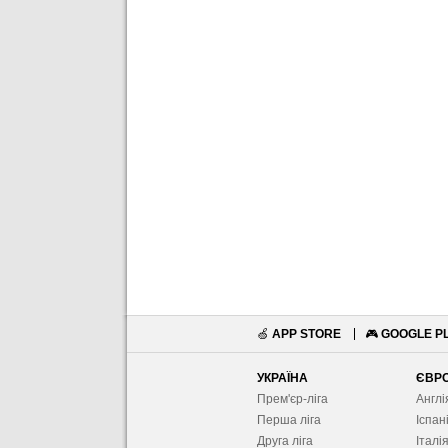
🍏
APP STORE
🎮
GOOGLE P
УКРАЇНА
ЄВР
Прем'єр-ліга
Англі
Перша ліга
Іспан
Друга ліга
Італі