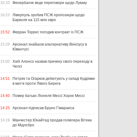
16:33
Фенербахче веде переговори щодо Лукаку
16:23
Ліверпуль зробив ПСЖ пропозицію щодо
Барколя на 115 млн євро
15:52
Ферран Торрес погодив контракт із ПСЖ
15:29
Арсенал знайшов альтернативу Вінісіусу в
Ювентусі
15:00
Хабі Алонсо назвав причину свого переходу в
Челсі
14:51
Петряк та Огарков дебютують у складі Кудрівки
в матчі проти Лівого Берега
14:40
Помер батько Ліонеля Мессі Хорхе Мессі
14:25
Арсенал підписав Бруно Гімараеса
14:19
Манчестер Юнайтед продав голкіпера Вітека
до Мідлсбро