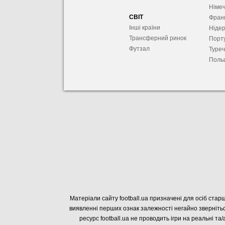
Німе
СВІТ
Фран
Інші країни
Ніде
Трансферний ринок
Порту
Футзал
Туре
Поль
Матеріали сайту football.ua призначені для осіб старш
виявленні перших ознак залежності негайно звернітьс
ресурс football.ua не проводить ігри на реальні та/