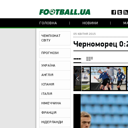
ГОЛОВНА
НОВИНИ
МА
05 КВІТНЯ 2015
ЧЕМПІОНАТ
СВІТУ
Черноморец 0:
ПРОГНОЗИ
УКРАЇНА
АНГЛІЯ
ІСПАНІЯ
ІТАЛІЯ
НІМЕЧЧИНА
ФРАНЦІЯ
НІДЕРЛАНДИ