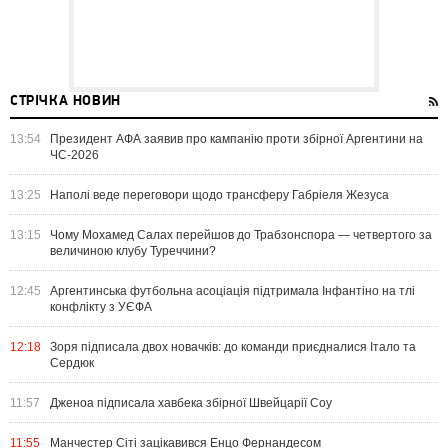
СТРІЧКА НОВИН
13:54
Президент АФА заявив про кампанію проти збірної Аргентини на
ЧС-2026
13:25
Наполі веде переговори щодо трансферу Габріеля Жезуса
13:15
Чому Мохамед Салах перейшов до Трабзонспора — четвертого за
величиною клубу Туреччини?
12:45
Аргентинська футбольна асоціація підтримала Інфантіно на тлі
конфлікту з УЄФА
12:18
Зоря підписала двох новачків: до команди приєдналися Італо та
Сердюк
11:57
Дженоа підписала хавбека збірної Швейцарії Соу
11:55
Манчестер Сіті зацікавився Енцо Фернандесом