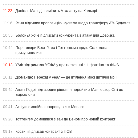
11:22
Даніель Мальдіні змінить Аталанту на Кальярі
11:16
Ренн відхилив пропозицію Фулгема щодо трансферу Аїт-Будляля
10:55
Болонья хоче підписати конкурента в атаку для Довбика
10:44
Переговори Вест Гема і Тоттенгема щодо Соломона
призупинилися
10:13
УАФ підтримала УЄФА у протистоянні з Інфантіно та ФІФА
10:11
Діоманде: Перехід у Реал — це втілення моєї дитячої мрії
09:45
Агент Родрі підтвердив рішення перейти з Манчестер Сіті до
Барселони
09:41
Акліуш емоційно попрощався з Монако
09:20
Тоттенгем домовився з ван де Веном про новий контракт
09:17
Костич підписав контракт з ПСВ