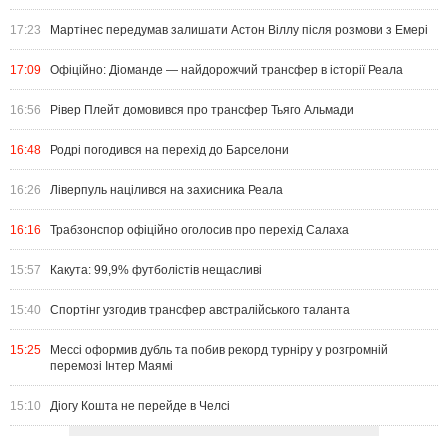
17:23
Мартінес передумав залишати Астон Віллу після розмови з Емері
17:09
Офіційно: Діоманде — найдорожчий трансфер в історії Реала
16:56
Рівер Плейт домовився про трансфер Тьяго Альмади
16:48
Родрі погодився на перехід до Барселони
16:26
Ліверпуль націлився на захисника Реала
16:16
Трабзонспор офіційно оголосив про перехід Салаха
15:57
Какута: 99,9% футболістів нещасливі
15:40
Спортінг узгодив трансфер австралійського таланта
15:25
Мессі оформив дубль та побив рекорд турніру у розгромній
перемозі Інтер Маямі
15:10
Діогу Кошта не перейде в Челсі