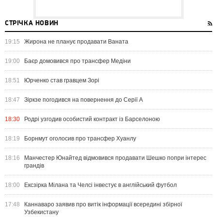
СТРІЧКА НОВИН
19:15
Жирона не планує продавати Ваната
19:00
Баєр домовився про трансфер Медіни
18:51
Юрченко став гравцем Зорі
18:47
Зіркзе погодився на повернення до Серії А
18:30
Родрі узгодив особистий контракт із Барселоною
18:19
Борнмут оголосив про трансфер Хуанлу
18:16
Манчестер Юнайтед відмовився продавати Шешко попри інтерес
грандів
18:00
Ексзірка Мілана та Челсі інвестує в англійський футбол
17:48
Каннаваро заявив про витік інформації всередині збірної
Узбекистану