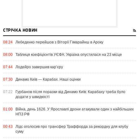
СТРІЧКА НОВИН
08:24
Лебеденко перейшов з Віторії Гімарайнш в Ароку
08:00
Таблиця коефіцієнтів УЄФА: Україна опустилася на 23 місце
07:44
Лодейро завершив кар’єру
07:30
Динамо Київ — Карабах. Наші оцінки
07:22
Гурбанов після поразки від Динамо Київ: Карабаху треба було
додати у швидкості
01:00
Війна, день 1626. У Ярославлі дрони атакували один з найбільших
НПЗ РФ
00:43
Лідс оголосив про трансфер Траффорда за рекордну для клубу
суму