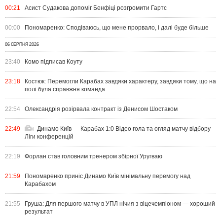
00:21
Асист Судакова допоміг Бенфіці розгромити Гартс
00:00
Пономаренко: Сподіваюсь, що мене прорвало, і далі буде більше
06 СЕРПНЯ 2026
23:40
Комо підписав Коуту
23:18
Костюк: Перемогли Карабах завдяки характеру, завдяки тому, що на
полі була справжня команда
22:54
Олександрія розірвала контракт із Денисом Шостаком
22:49
Динамо Київ — Карабах 1:0 Відео гола та огляд матчу відбору
Ліги конференцій
22:19
Форлан став головним тренером збірної Уругваю
21:59
Пономаренко приніс Динамо Київ мінімальну перемогу над
Карабахом
21:55
Груша: Для першого матчу в УПЛ нічия з віцечемпіоном — хороший
результат