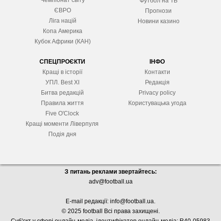
Чемпіонат світу
Футбол на ТБ
ЄВРО
Прогнози
Ліга націй
Новини казино
Копа Америка
Кубок Африки (КАН)
СПЕЦПРОЄКТИ
ІНФО
Кращі в історії
Контакти
УПЛ. Best XІ
Редакція
Битва редакцій
Privacy policy
Правила життя
Користувацька угода
Five O'Clock
Кращі моменти Ліверпуля
Подія дня
З питань реклами звертайтесь:
adv@football.ua
E-mail редакції:
info@football.ua
.
© 2025 football Всі права захищені.