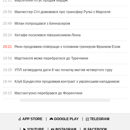
21:21
Барселона готує продаж Барджі
20:58
Манчестер Сіті домовився про трансфер Рульї з Марселя
20:49
Мілан попрощався з Беннасером
20:24
Хетафе посилився півзахисником Ліона
20:21
Ренн продовжив співпрацю з головним тренером Франком Езом
19:58
Мартінеллі може перебратися до Туреччини
19:29
УПЛ затвердила дати й час початку матчів четвертого туру
18:44
Клуб Бундесліги продовжив контракт з українським нападником
18:15
Мастантуоно перебрався до Фіорентини
🍏
APP STORE
🎮
GOOGLE PLAY
📨
TELEGRAM
▶️
YOUTUBE
📸
INSTAGRAM
📘
FACEBOOK