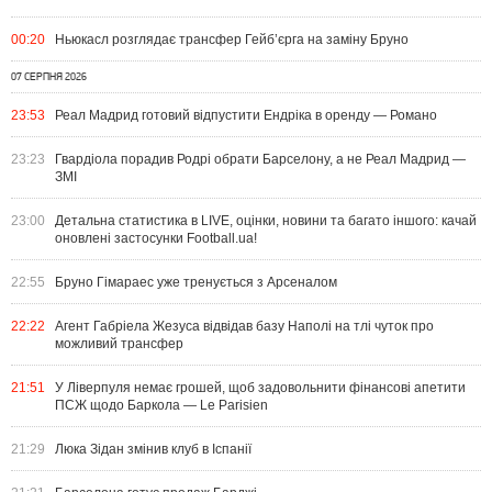
00:20
Ньюкасл розглядає трансфер Гейб’єрга на заміну Бруно
07 СЕРПНЯ 2026
23:53
Реал Мадрид готовий відпустити Ендріка в оренду — Романо
23:23
Гвардіола порадив Родрі обрати Барселону, а не Реал Мадрид —
ЗМІ
23:00
Детальна статистика в LIVE, оцінки, новини та багато іншого: качай
оновлені застосунки Football.ua!
22:55
Бруно Гімараес уже тренується з Арсеналом
22:22
Агент Габріела Жезуса відвідав базу Наполі на тлі чуток про
можливий трансфер
21:51
У Ліверпуля немає грошей, щоб задовольнити фінансові апетити
ПСЖ щодо Баркола — Le Parisien
21:29
Люка Зідан змінив клуб в Іспанії