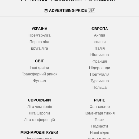
🦉
ADVERTISING PRICE
🇺🇦
УКРАЇНА
ЄВРОПА
Прем'єр-ліга
Англія
Перша ліга
Іспанія
Друга ліга
Італія
Німеччина
СВІТ
Франція
Інші країни
Нідерланди
Трансферний ринок
Португалія
Футзал
Туреччина
Польща
ЄВРОКУБКИ
РІЗНЕ
Ліга чемпіонів
Фан-сектор
Ліга Європ
и
Коментарі тижня
Ліга конференцій
Тести
Подкасти
МІЖНАРОДНІ КУБКИ
Наші відео