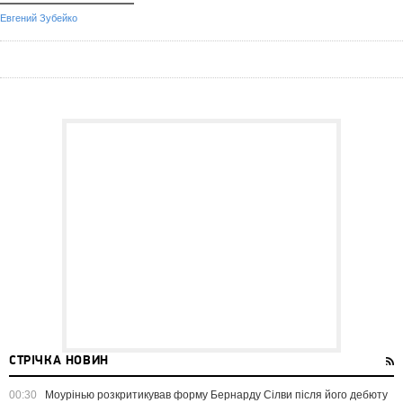
Евгений Зубейко
СТРІЧКА НОВИН
00:30
Моурінью розкритикував форму Бернарду Сілви після його дебюту