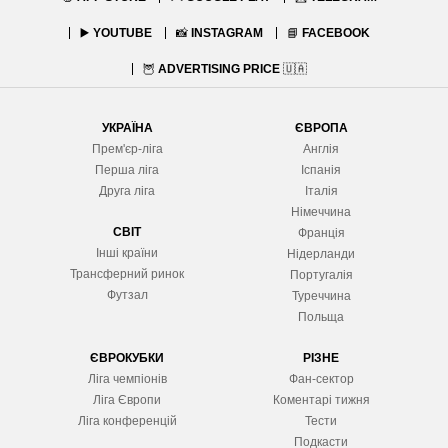
▶️
YOUTUBE
📸
INSTAGRAM
📘
FACEBOOK
🦉
ADVERTISING PRICE
🇺🇦
УКРАЇНА
ЄВРОПА
Прем'єр-ліга
Англія
Перша ліга
Іспанія
Друга ліга
Італія
Німеччина
СВІТ
Франція
Інші країни
Нідерланди
Трансферний ринок
Португалія
Футзал
Туреччина
Польща
ЄВРОКУБКИ
РІЗНЕ
Ліга чемпіонів
Фан-сектор
Ліга Європ
и
Коментарі тижня
Ліга конференцій
Тести
Подкасти