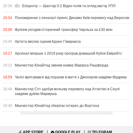
20:30
Епіцентр — Шахтар 0:2 Відео голів та огляд матчу УПЛ
20:04
Пономаренко з пенальті приніс Динамо Київ перемогу над Вересом
20:00
Фулгем узгодив історичний трансфер Чарльза за £30 млн
19:40
Артета високо оцінив Бруно Гімараеса
19:27
Арсенал вперше з 2019 року програв домашній Кубок Емірейтс
19:22
Манчестер Юнайтед змінив номер Маркуса Рашфорда
18:59
Челсі врятувався від поразки в матчі з Джохором завдяки Мудрику
18:48
Манчестер Сіті здобув вольову перемогу над Атлетіко в Сеулі
завдяки дублю Мармуша
18:40
Манчестер Юнайтед зберігає інтерес до Вортона
🍏
APP STORE
🎮
GOOGLE PLAY
📨
TELEGRAM