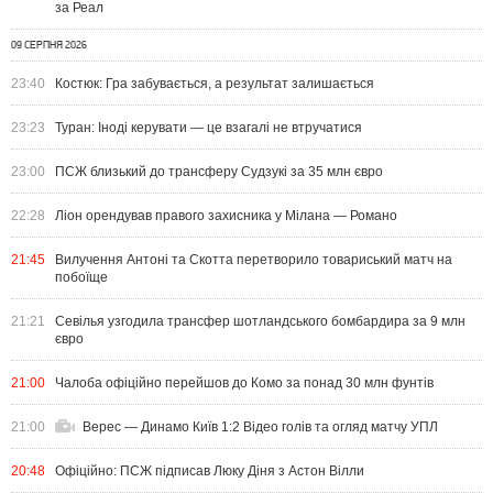
за Реал
09 СЕРПНЯ 2026
23:40
Костюк: Гра забувається, а результат залишається
23:23
Туран: Іноді керувати — це взагалі не втручатися
23:00
ПСЖ близький до трансферу Судзукі за 35 млн євро
22:28
Ліон орендував правого захисника у Мілана — Романо
21:45
Вилучення Антоні та Скотта перетворило товариський матч на
побоїще
21:21
Севілья узгодила трансфер шотландського бомбардира за 9 млн
євро
21:00
Чалоба офіційно перейшов до Комо за понад 30 млн фунтів
21:00
Верес — Динамо Київ 1:2 Відео голів та огляд матчу УПЛ
20:48
Офіційно: ПСЖ підписав Люку Діня з Астон Вілли