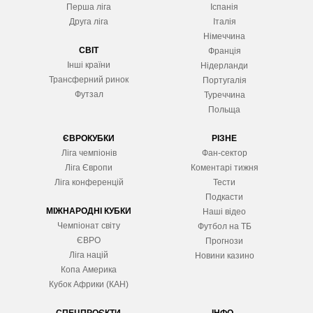
Перша ліга
Іспанія
Друга ліга
Італія
Німеччина
СВІТ
Франція
Інші країни
Нідерланди
Трансферний ринок
Португалія
Футзал
Туреччина
Польща
ЄВРОКУБКИ
РІЗНЕ
Ліга чемпіонів
Фан-сектор
Ліга Європ
и
Коментарі тижня
Ліга конференцій
Тести
Подкасти
МІЖНАРОДНІ КУБКИ
Наші відео
Чемпіонат світу
Футбол на ТБ
ЄВРО
Прогнози
Ліга націй
Новини казино
Копа Америка
Кубок Африки (КАН)