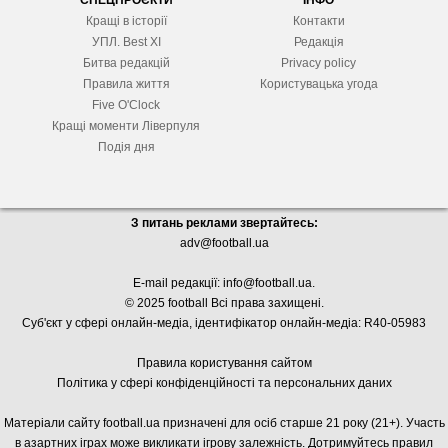
СПЕЦПРОЄКТИ
ІНФО
Кращі в історії
Контакти
УПЛ. Best XІ
Редакція
Битва редакцій
Privacy policy
Правила життя
Користувацька угода
Five O'Clock
Кращі моменти Ліверпуля
Подія дня
З питань реклами звертайтесь:
adv@football.ua
E-mail редакції:
info@football.ua
.
© 2025 football Всі права захищені.
Суб'єкт у сфері онлайн-медіа, і
дентифікатор онлайн-медіа: R40-05983
Правила користування сайтом
Політика у сфері конфіденційності та персональних даних
Матеріали сайту football.ua призначені для осіб старше 21 року (21+). Участь
в азартних іграх може викликати ігрову залежність. Дотримуйтесь правил