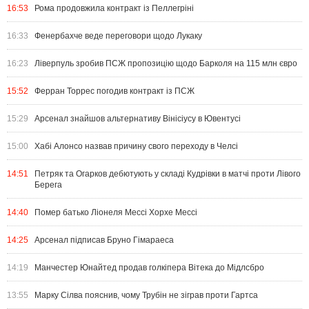
16:53
Рома продовжила контракт із Пеллегріні
16:33
Фенербахче веде переговори щодо Лукаку
16:23
Ліверпуль зробив ПСЖ пропозицію щодо Барколя на 115 млн євро
15:52
Ферран Торрес погодив контракт із ПСЖ
15:29
Арсенал знайшов альтернативу Вінісіусу в Ювентусі
15:00
Хабі Алонсо назвав причину свого переходу в Челсі
14:51
Петряк та Огарков дебютують у складі Кудрівки в матчі проти Лівого
Берега
14:40
Помер батько Ліонеля Мессі Хорхе Мессі
14:25
Арсенал підписав Бруно Гімараеса
14:19
Манчестер Юнайтед продав голкіпера Вітека до Мідлсбро
13:55
Марку Сілва пояснив, чому Трубін не зіграв проти Гартса