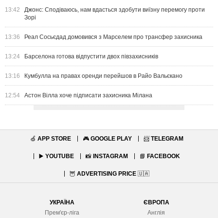
13:42
Джонс: Сподіваюсь, нам вдасться здобути виїзну перемогу проти
Зорі
13:36
Реал Сосьєдад домовився з Марселем про трансфер захисника
13:24
Барселона готова відпустити двох півзахисників
13:16
Кумбулла на правах оренди перейшов в Райо Вальєкано
12:54
Астон Вілла хоче підписати захисника Мілана
🍏
APP STORE
🎮
GOOGLE PLAY
📨
TELEGRAM
▶️
YOUTUBE
📸
INSTAGRAM
📘
FACEBOOK
🦉
ADVERTISING PRICE
🇺🇦
УКРАЇНА
ЄВРОПА
Прем'єр-ліга
Англія