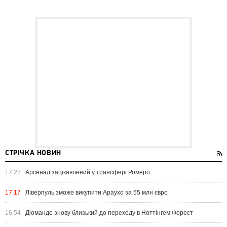
СТРІЧКА НОВИН
17:28
Арсенал зацікавлений у трансфері Ромеро
17:17
Ліверпуль зможе викупити Араухо за 55 млн євро
16:54
Діоманде знову близький до переходу в Ноттінгем Форест