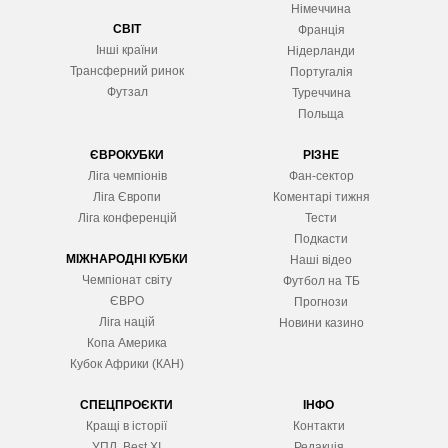
Німеччина
СВІТ
Франція
Інші країни
Нідерланди
Трансферний ринок
Португалія
Футзал
Туреччина
Польща
ЄВРОКУБКИ
РІЗНЕ
Ліга чемпіонів
Фан-сектор
Ліга Європ
и
Коментарі тижня
Ліга конференцій
Тести
Подкасти
МІЖНАРОДНІ КУБКИ
Наші відео
Чемпіонат світу
Футбол на ТБ
ЄВРО
Прогнози
Ліга націй
Новини казино
Копа Америка
Кубок Африки (КАН)
СПЕЦПРОЄКТИ
ІНФО
Кращі в історії
Контакти
УПЛ. Best XІ
Редакція