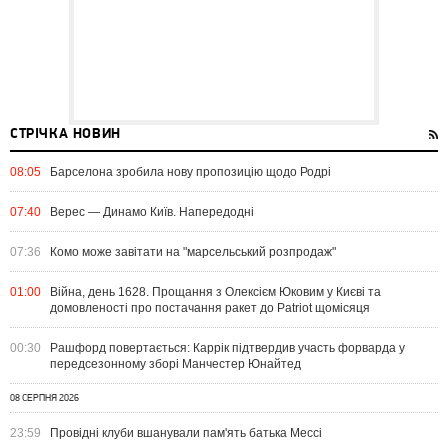
СТРІЧКА НОВИН
08:05
Барселона зробила нову пропозицію щодо Родрі
07:40
Верес — Динамо Київ. Напередодні
07:36
Комо може завітати на "марсельський розпродаж"
01:00
Війна, день 1628. Прощання з Олексієм Юковим у Києві та
домовленості про постачання ракет до Patriot щомісяця
00:30
Рашфорд повертається: Каррік підтвердив участь форварда у
передсезонному зборі Манчестер Юнайтед
08 СЕРПНЯ 2026
23:59
Провідні клуби вшанували пам'ять батька Мессі