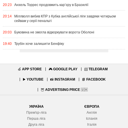
20:23
Анхель Торрес продовжить кар’єру в Бразилії
20:14
Міллволл вибив КПР з Кубка англійської ліги завдяки чотирьом
сейвам у серії пенальті
20:03
Буковина не змогла відкоркувати ворота Оболоні
19:40
Трубін хоче залишити Бенфіку
🍏
APP STORE
🎮
GOOGLE PLAY
📨
TELEGRAM
▶️
YOUTUBE
📸
INSTAGRAM
📘
FACEBOOK
🦉
ADVERTISING PRICE
🇺🇦
УКРАЇНА
ЄВРОПА
Прем'єр-ліга
Англія
Перша ліга
Іспанія
Друга ліга
Італія