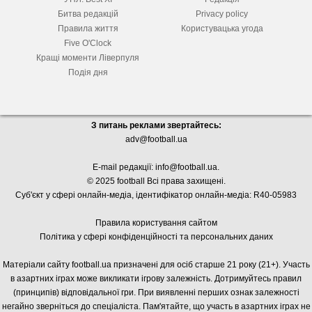
Битва редакцій
Privacy policy
Правила життя
Користувацька угода
Five O'Clock
Кращі моменти Ліверпуля
Подія дня
З питань реклами звертайтесь:
adv@football.ua
E-mail редакції:
info@football.ua
.
© 2025 football Всі права захищені.
Суб'єкт у сфері онлайн-медіа, і
дентифікатор онлайн-медіа: R40-05983
Правила користування сайтом
Політика у сфері конфіденційності та персональних даних
Матеріали сайту football.ua призначені для осіб старше 21 року (21+). Участь
в азартних іграх може викликати ігрову залежність. Дотримуйтесь правил
(принципів) відповідальної гри. При виявленні перших ознак залежності
негайно зверніться до спеціаліста. Пам'ятайте, що участь в азартних іграх не