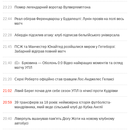
23:23
Помер легендарний воротар Вулвергемптона
22:44
Реал обіграв Ференцварош у Будапешті: Лунін провів на полі весь
матч
22:28
Абердін підсилив атаку: клуб підписав бельгійського універсала
21:45
ПСЖ та Манчестер Юнайтед розійшлися миром у Гетеборзі:
Забарний відіграв повний матч
21:40
Буковина — Оболонь 0:0 Відео найкращих моментів та огляд
матчу УПЛ
21:20
Серхі Роберто офіційно став гравцем Лос-Анджелес Гелаксі
21:02
Лівий Берег почав для себе сезон УПЛ із нічиєї проти Кудрівки
20:59
39 трансферів за 18 років: неймовірна історія футболіста-
мандрівника, який веде сільський клуб до Кубка Англії
20:40
Ліверпуль вшанував пам’ять Діогу Жоти на новому клубному
автобусі