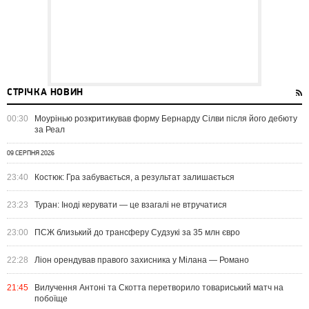
СТРІЧКА НОВИН
00:30
Моурінью розкритикував форму Бернарду Сілви після його дебюту
за Реал
09 СЕРПНЯ 2026
23:40
Костюк: Гра забувається, а результат залишається
23:23
Туран: Іноді керувати — це взагалі не втручатися
23:00
ПСЖ близький до трансферу Судзукі за 35 млн євро
22:28
Ліон орендував правого захисника у Мілана — Романо
21:45
Вилучення Антоні та Скотта перетворило товариський матч на
побоїще