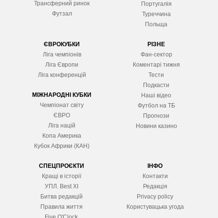
Трансферний ринок
Португалія
Футзал
Туреччина
Польща
ЄВРОКУБКИ
РІЗНЕ
Ліга чемпіонів
Фан-сектор
Ліга Європ
и
Коментарі тижня
Ліга конференцій
Тести
Подкасти
МІЖНАРОДНІ КУБКИ
Наші відео
Чемпіонат світу
Футбол на ТБ
ЄВРО
Прогнози
Ліга націй
Новини казино
Копа Америка
Кубок Африки (КАН)
СПЕЦПРОЄКТИ
ІНФО
Кращі в історії
Контакти
УПЛ. Best XІ
Редакція
Битва редакцій
Privacy policy
Правила життя
Користувацька угода
Five O'Clock