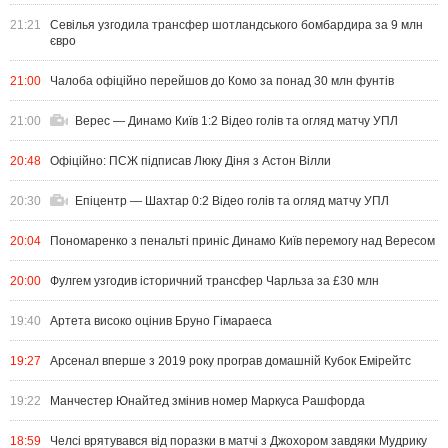
21:21
Севілья узгодила трансфер шотландського бомбардира за 9 млн
євро
21:00
Чалоба офіційно перейшов до Комо за понад 30 млн фунтів
21:00
Верес — Динамо Київ 1:2 Відео голів та огляд матчу УПЛ
20:48
Офіційно: ПСЖ підписав Люку Діня з Астон Вілли
20:30
Епіцентр — Шахтар 0:2 Відео голів та огляд матчу УПЛ
20:04
Пономаренко з пенальті приніс Динамо Київ перемогу над Вересом
20:00
Фулгем узгодив історичний трансфер Чарльза за £30 млн
19:40
Артета високо оцінив Бруно Гімараеса
19:27
Арсенал вперше з 2019 року програв домашній Кубок Емірейтс
19:22
Манчестер Юнайтед змінив номер Маркуса Рашфорда
18:59
Челсі врятувався від поразки в матчі з Джохором завдяки Мудрику