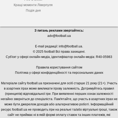
Кращі моменти Ліверпуля
Подія дня
З питань реклами звертайтесь:
adv@football.ua
E-mail редакції:
info@football.ua
.
© 2025 football Всі права захищені.
Суб'єкт у сфері онлайн-медіа, і
дентифікатор онлайн-медіа: R40-05983
Правила користування сайтом
Політика у сфері конфіденційності та персональних даних
Матеріали сайту football.ua призначені для осіб старше 21 року (21+). Участь
в азартних іграх може викликати ігрову залежність. Дотримуйтесь правил
(принципів) відповідальної гри. При виявленні перших ознак залежності
негайно зверніться до спеціаліста. Пам'ятайте, що участь в азартних іграх не
може бути джерелом доходів або альтернативою роботі. Інформаційний
ресурс football.ua не проводить ігри на реальні та/або віртуальні гроші, також
сайт не приймає ні в якій формі оплату ставок та інших платежів, які