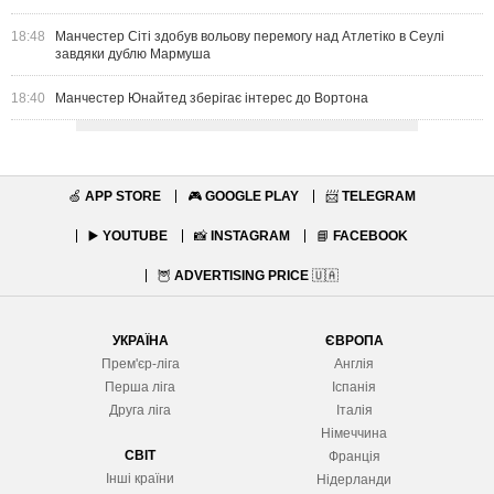
18:48
Манчестер Сіті здобув вольову перемогу над Атлетіко в Сеулі
завдяки дублю Мармуша
18:40
Манчестер Юнайтед зберігає інтерес до Вортона
🍏
APP STORE
🎮
GOOGLE PLAY
📨
TELEGRAM
▶️
YOUTUBE
📸
INSTAGRAM
📘
FACEBOOK
🦉
ADVERTISING PRICE
🇺🇦
УКРАЇНА
ЄВРОПА
Прем'єр-ліга
Англія
Перша ліга
Іспанія
Друга ліга
Італія
Німеччина
СВІТ
Франція
Інші країни
Нідерланди