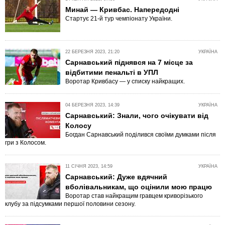
Минай — Кривбас. Напередодні
Стартує 21-й тур чемпіонату України.
22 БЕРЕЗНЯ 2023, 21:20
УКРАЇНА
Сарнавський піднявся на 7 місце за
відбитими пенальті в УПЛ
Воротар Кривбасу — у списку найкращих.
04 БЕРЕЗНЯ 2023, 14:39
УКРАЇНА
Сарнавський: Знали, чого очікувати від
Колосу
Богдан Сарнавський поділився своїми думками після
гри з Колосом.
11 СІЧНЯ 2023, 14:59
УКРАЇНА
Сарнавський: Дуже вдячний
вболівальникам, що оцінили мою працю
Воротар став найкращим гравцем криворізького
клубу за підсумками першої половини сезону.