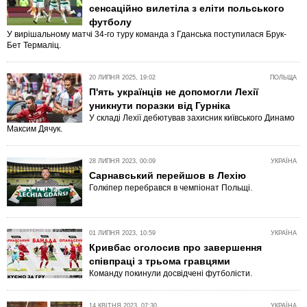
сенсаційно вилетіла з еліти польського
футболу
У вирішальному матчі 34-го туру команда з Гданська поступилася Брук-
Бет Термаліц.
20 ЛИПНЯ 2025, 19:02
ПОЛЬЩА
П'ять українців не допомогли Лехії
уникнути поразки від Гурніка
У складі Лехії дебютував захисник київського Динамо
Максим Дячук.
28 ЛИПНЯ 2023, 00:09
УКРАЇНА
Сарнавський перейшов в Лехію
Голкіпер перебрався в чемпіонат Польщі.
01 ЛИПНЯ 2023, 10:59
УКРАЇНА
Кривбас оголосив про завершення
співпраці з трьома гравцями
Команду покинули досвідчені футболісти.
14 КВІТНЯ 2023, 07:30
УКРАЇНА