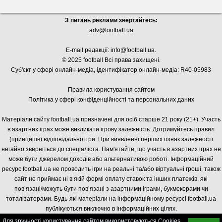
З питань реклами звертайтесь:
adv@football.ua
E-mail редакції:
info@football.ua
.
© 2025 football Всі права захищені.
Суб'єкт у сфері онлайн-медіа, і
дентифікатор онлайн-медіа: R40-05983
Правила користування сайтом
Політика у сфері конфіденційності та персональних даних
Матеріали сайту football.ua призначені для осіб старше 21 року (21+). Участь
в азартних іграх може викликати ігрову залежність. Дотримуйтесь правил
(принципів) відповідальної гри. При виявленні перших ознак залежності
негайно зверніться до спеціаліста. Пам'ятайте, що участь в азартних іграх не
може бути джерелом доходів або альтернативою роботі. Інформаційний
ресурс football.ua не проводить ігри на реальні та/або віртуальні гроші, також
сайт не приймає ні в якій формі оплату ставок та інших платежів, які
пов’язані/можуть бути пов’язані з азартними іграми, букмекерами чи
тоталізаторами. Будь-які матеріали на інформаційному ресурсі football.ua
публікуються виключно в інформаційних цілях.
Для зручності користування сайтом використовуються Cookies.