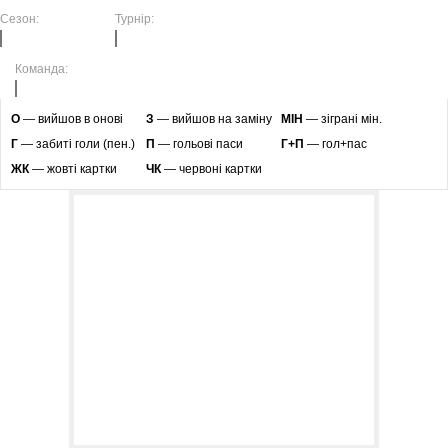
Сезон:
Турнір:
Команда:
O
— вийшов в онові
З
— вийшов на заміну
МІН
— зіграні мін.
Г
— забиті голи (пен.)
П
— гольові паси
Г+П
— гол+пас
ЖК
— жовті картки
ЧК
— червоні картки