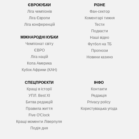
ЄВРОКУБКИ
РІЗНЕ
Ліга чемпіонів
Фан-сектор
Ліга Європ
и
Коментарі тижня
Ліга конференцій
Тести
Подкасти
МІЖНАРОДНІ КУБКИ
Наші відео
Чемпіонат світу
Футбол на ТБ
ЄВРО
Прогнози
Ліга націй
Новини казино
Копа Америка
Кубок Африки (КАН)
СПЕЦПРОЄКТИ
ІНФО
Кращі в історії
Контакти
УПЛ. Best XІ
Редакція
Битва редакцій
Privacy policy
Правила життя
Користувацька угода
Five O'Clock
Кращі моменти Ліверпуля
Подія дня