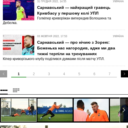
31 ГРУДНЯ 2022, 14:55
УКРАЇНА
Сарнавський — найкращий гравець
Кривбасу у першому колі УПЛ
Голкіпер криворіжан випередив Волошина та
Дебелка.
03 ЖОВТНЯ 2022, 17:53
УКРАЇНА
Сарнавський — про нічию з Зорею:
Боженька нас нагородив, адже ми два
тижні терпіли на тренуваннях
Кіпер криворізького клубу поділився думками після матчу УПЛ.
1
2
3
4
5
6
7