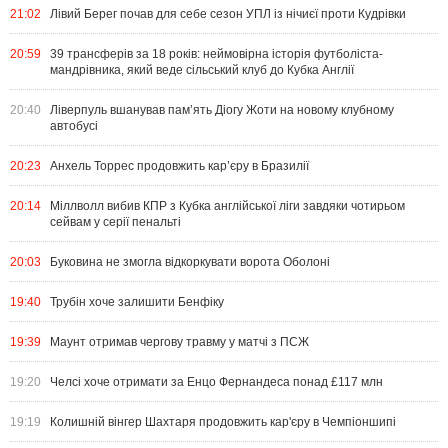
21:02
Лівий Берег почав для себе сезон УПЛ із нічиєї проти Кудрівки
20:59
39 трансферів за 18 років: неймовірна історія футболіста-
мандрівника, який веде сільський клуб до Кубка Англії
20:40
Ліверпуль вшанував пам’ять Діогу Жоти на новому клубному
автобусі
20:23
Анхель Торрес продовжить кар’єру в Бразилії
20:14
Міллволл вибив КПР з Кубка англійської ліги завдяки чотирьом
сейвам у серії пенальті
20:03
Буковина не змогла відкоркувати ворота Оболоні
19:40
Трубін хоче залишити Бенфіку
19:39
Маунт отримав чергову травму у матчі з ПСЖ
19:20
Челсі хоче отримати за Енцо Фернандеса понад £117 млн
19:19
Колишній вінгер Шахтаря продовжить кар'єру в Чемпіоншипі