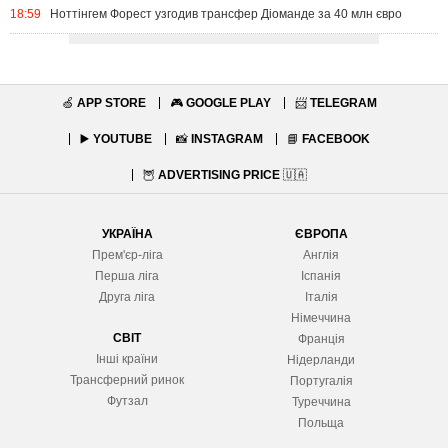
18:59
Ноттінгем Форест узгодив трансфер Діоманде за 40 млн євро
🍏
APP STORE
🎮
GOOGLE PLAY
📨
TELEGRAM
▶️
YOUTUBE
📸
INSTAGRAM
📘
FACEBOOK
🦉
ADVERTISING PRICE
🇺🇦
УКРАЇНА
ЄВРОПА
Прем'єр-ліга
Англія
Перша ліга
Іспанія
Друга ліга
Італія
Німеччина
СВІТ
Франція
Інші країни
Нідерланди
Трансферний ринок
Португалія
Футзал
Туреччина
Польща