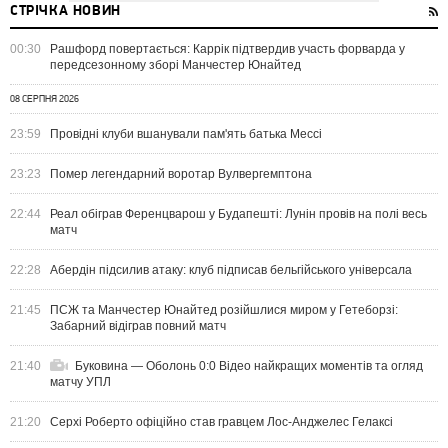
СТРІЧКА НОВИН
00:30
Рашфорд повертається: Каррік підтвердив участь форварда у
передсезонному зборі Манчестер Юнайтед
08 СЕРПНЯ 2026
23:59
Провідні клуби вшанували пам'ять батька Мессі
23:23
Помер легендарний воротар Вулвергемптона
22:44
Реал обіграв Ференцварош у Будапешті: Лунін провів на полі весь
матч
22:28
Абердін підсилив атаку: клуб підписав бельгійського універсала
21:45
ПСЖ та Манчестер Юнайтед розійшлися миром у Гетеборзі:
Забарний відіграв повний матч
21:40
Буковина — Оболонь 0:0 Відео найкращих моментів та огляд
матчу УПЛ
21:20
Серхі Роберто офіційно став гравцем Лос-Анджелес Гелаксі