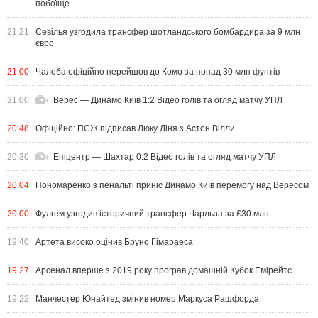
побоїще
21:21
Севілья узгодила трансфер шотландського бомбардира за 9 млн
євро
21:00
Чалоба офіційно перейшов до Комо за понад 30 млн фунтів
21:00
Верес — Динамо Київ 1:2 Відео голів та огляд матчу УПЛ
20:48
Офіційно: ПСЖ підписав Люку Діня з Астон Вілли
20:30
Епіцентр — Шахтар 0:2 Відео голів та огляд матчу УПЛ
20:04
Пономаренко з пенальті приніс Динамо Київ перемогу над Вересом
20:00
Фулгем узгодив історичний трансфер Чарльза за £30 млн
19:40
Артета високо оцінив Бруно Гімараеса
19:27
Арсенал вперше з 2019 року програв домашній Кубок Емірейтс
19:22
Манчестер Юнайтед змінив номер Маркуса Рашфорда