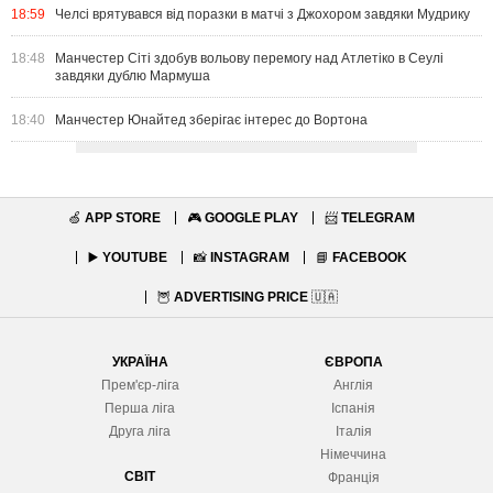
18:59
Челсі врятувався від поразки в матчі з Джохором завдяки Мудрику
18:48
Манчестер Сіті здобув вольову перемогу над Атлетіко в Сеулі
завдяки дублю Мармуша
18:40
Манчестер Юнайтед зберігає інтерес до Вортона
🍏
APP STORE
🎮
GOOGLE PLAY
📨
TELEGRAM
▶️
YOUTUBE
📸
INSTAGRAM
📘
FACEBOOK
🦉
ADVERTISING PRICE
🇺🇦
УКРАЇНА
ЄВРОПА
Прем'єр-ліга
Англія
Перша ліга
Іспанія
Друга ліга
Італія
Німеччина
СВІТ
Франція