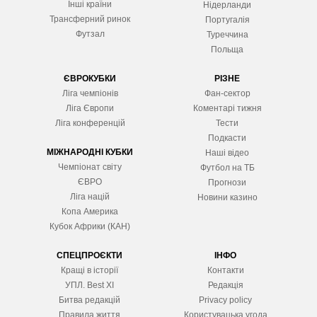
Інші країни
Нідерланди
Трансферний ринок
Португалія
Футзал
Туреччина
Польща
ЄВРОКУБКИ
РІЗНЕ
Ліга чемпіонів
Фан-сектор
Ліга Європ
и
Коментарі тижня
Ліга конференцій
Тести
Подкасти
МІЖНАРОДНІ КУБКИ
Наші відео
Чемпіонат світу
Футбол на ТБ
ЄВРО
Прогнози
Ліга націй
Новини казино
Копа Америка
Кубок Африки (КАН)
СПЕЦПРОЄКТИ
ІНФО
Кращі в історії
Контакти
УПЛ. Best XІ
Редакція
Битва редакцій
Privacy policy
Правила життя
Користувацька угода