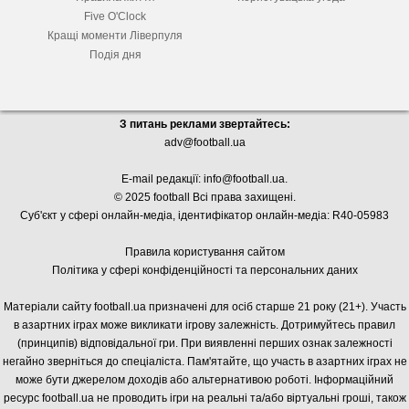
Five O'Clock
Кращі моменти Ліверпуля
Подія дня
З питань реклами звертайтесь:
adv@football.ua
E-mail редакції:
info@football.ua
.
© 2025 football Всі права захищені.
Суб'єкт у сфері онлайн-медіа, і
дентифікатор онлайн-медіа: R40-05983
Правила користування сайтом
Політика у сфері конфіденційності та персональних даних
Матеріали сайту football.ua призначені для осіб старше 21 року (21+). Участь
в азартних іграх може викликати ігрову залежність. Дотримуйтесь правил
(принципів) відповідальної гри. При виявленні перших ознак залежності
негайно зверніться до спеціаліста. Пам'ятайте, що участь в азартних іграх не
може бути джерелом доходів або альтернативою роботі. Інформаційний
ресурс football.ua не проводить ігри на реальні та/або віртуальні гроші, також