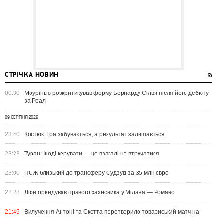
СТРІЧКА НОВИН
00:30
Моурінью розкритикував форму Бернарду Сілви після його дебюту
за Реал
09 СЕРПНЯ 2026
23:40
Костюк: Гра забувається, а результат залишається
23:23
Туран: Іноді керувати — це взагалі не втручатися
23:00
ПСЖ близький до трансферу Судзукі за 35 млн євро
22:28
Ліон орендував правого захисника у Мілана — Романо
21:45
Вилучення Антоні та Скотта перетворило товариський матч на