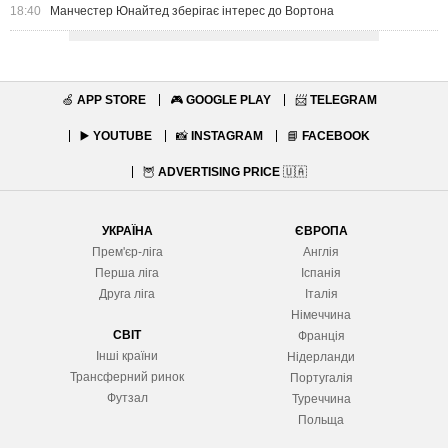
18:40
Манчестер Юнайтед зберігає інтерес до Вортона
🍏
APP STORE
🎮
GOOGLE PLAY
📨
TELEGRAM
▶️
YOUTUBE
📸
INSTAGRAM
📘
FACEBOOK
🦉
ADVERTISING PRICE
🇺🇦
УКРАЇНА
ЄВРОПА
Прем'єр-ліга
Англія
Перша ліга
Іспанія
Друга ліга
Італія
Німеччина
СВІТ
Франція
Інші країни
Нідерланди
Трансферний ринок
Португалія
Футзал
Туреччина
Польща