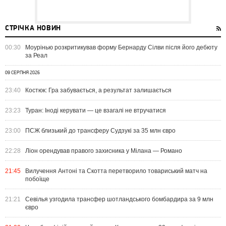
СТРІЧКА НОВИН
00:30
Моурінью розкритикував форму Бернарду Сілви після його дебюту
за Реал
09 СЕРПНЯ 2026
23:40
Костюк: Гра забувається, а результат залишається
23:23
Туран: Іноді керувати — це взагалі не втручатися
23:00
ПСЖ близький до трансферу Судзукі за 35 млн євро
22:28
Ліон орендував правого захисника у Мілана — Романо
21:45
Вилучення Антоні та Скотта перетворило товариський матч на
побоїще
21:21
Севілья узгодила трансфер шотландського бомбардира за 9 млн
євро