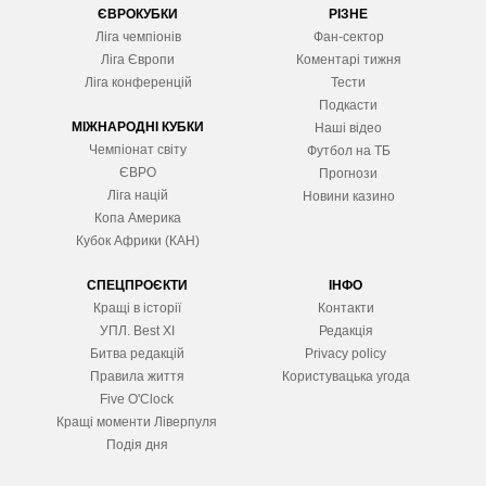
ЄВРОКУБКИ
РІЗНЕ
Ліга чемпіонів
Фан-сектор
Ліга Європ
и
Коментарі тижня
Ліга конференцій
Тести
Подкасти
МІЖНАРОДНІ КУБКИ
Наші відео
Чемпіонат світу
Футбол на ТБ
ЄВРО
Прогнози
Ліга націй
Новини казино
Копа Америка
Кубок Африки (КАН)
СПЕЦПРОЄКТИ
ІНФО
Кращі в історії
Контакти
УПЛ. Best XІ
Редакція
Битва редакцій
Privacy policy
Правила життя
Користувацька угода
Five O'Clock
Кращі моменти Ліверпуля
Подія дня