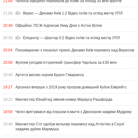
21:00
Чалоба офіційно перейшов до Комо за понад 30 млн фунтів
21:00
Верес — Динамо Київ 1:2 Відео голів та огляд матчу УПЛ
20:48
Офіційно: ПСЖ підписав Люку Діня з Астон Вілли
20:30
Епіцентр — Шахтар 0:2 Відео голів та огляд матчу УПЛ
20:04
Пономаренко з пенальті приніс Динамо Київ перемогу над Вересом
20:00
Фулгем узгодив історичний трансфер Чарльза за £30 млн
19:40
Артета високо оцінив Бруно Гімараеса
19:27
Арсенал вперше з 2019 року програв домашній Кубок Емірейтс
19:22
Манчестер Юнайтед змінив номер Маркуса Рашфорда
18:59
Челсі врятувався від поразки в матчі з Джохором завдяки Мудрику
18:48
Манчестер Сіті здобув вольову перемогу над Атлетіко в Сеулі
завдяки дублю Мармуша