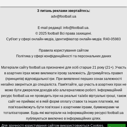
З питань реклами звертайтесь:
adv@football.ua
E-mail редакції:
info@football.ua
.
© 2025 football Всі права захищені.
Суб'єкт у сфері онлайн-медіа, і
дентифікатор онлайн-медіа: R40-05983
Правила користування сайтом
Політика у сфері конфіденційності та персональних даних
Матеріали сайту football.ua призначені для осіб старше 21 року (21+). Участь
в азартних іграх може викликати ігрову залежність. Дотримуйтесь правил
(принципів) відповідальної гри. При виявленні перших ознак залежності
негайно зверніться до спеціаліста. Пам'ятайте, що участь в азартних іграх не
може бути джерелом доходів або альтернативою роботі. Інформаційний
ресурс football.ua не проводить ігри на реальні та/або віртуальні гроші, також
сайт не приймає ні в якій формі оплату ставок та інших платежів, які
пов’язані/можуть бути пов’язані з азартними іграми, букмекерами чи
тоталізаторами. Будь-які матеріали на інформаційному ресурсі football.ua
публікуються виключно в інформаційних цілях.
Для зручності користування сайтом використовуються Cookies.