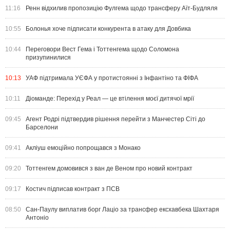
11:16
Ренн відхилив пропозицію Фулгема щодо трансферу Аїт-Будляля
10:55
Болонья хоче підписати конкурента в атаку для Довбика
10:44
Переговори Вест Гема і Тоттенгема щодо Соломона
призупинилися
10:13
УАФ підтримала УЄФА у протистоянні з Інфантіно та ФІФА
10:11
Діоманде: Перехід у Реал — це втілення моєї дитячої мрії
09:45
Агент Родрі підтвердив рішення перейти з Манчестер Сіті до
Барселони
09:41
Акліуш емоційно попрощався з Монако
09:20
Тоттенгем домовився з ван де Веном про новий контракт
09:17
Костич підписав контракт з ПСВ
08:50
Сан-Паулу виплатив борг Лаціо за трансфер ексхавбека Шахтаря
Антоніо