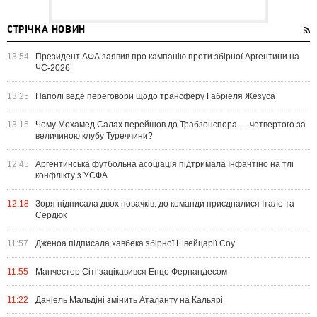
СТРІЧКА НОВИН
13:54
Президент АФА заявив про кампанію проти збірної Аргентини на
ЧС-2026
13:25
Наполі веде переговори щодо трансферу Габріеля Жезуса
13:15
Чому Мохамед Салах перейшов до Трабзонспора — четвертого за
величиною клубу Туреччини?
12:45
Аргентинська футбольна асоціація підтримала Інфантіно на тлі
конфлікту з УЄФА
12:18
Зоря підписала двох новачків: до команди приєдналися Італо та
Сердюк
11:57
Дженоа підписала хавбека збірної Швейцарії Соу
11:55
Манчестер Сіті зацікавився Енцо Фернандесом
11:22
Даніель Мальдіні змінить Аталанту на Кальярі