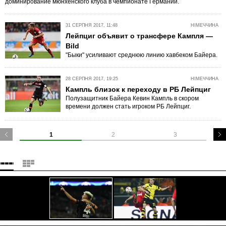
доминирование мюнхенского клуба в чемпионате Германии.
31 СЕРПНЯ 2017, 11:48
НІМЕЧЧИНА
Лейпциг объявит о трансфере Кампля —
Bild
"Быки" усиливают среднюю линию хавбеком Байера.
28 СЕРПНЯ 2017, 19:25
НІМЕЧЧИНА
Кампль близок к переходу в РБ Лейпциг
Полузащитник Байера Кевин Кампль в скором
времени должен стать игроком РБ Лейпциг.
1
2
3