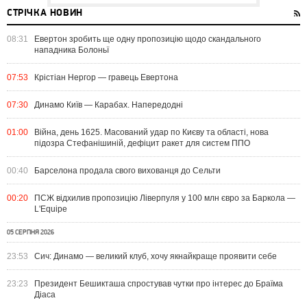
СТРІЧКА НОВИН
08:31
Евертон зробить ще одну пропозицію щодо скандального
нападника Болоньї
07:53
Крістіан Нергор — гравець Евертона
07:30
Динамо Київ — Карабах. Напередодні
01:00
Війна, день 1625. Масований удар по Києву та області, нова
підозра Стефанішиній, дефіцит ракет для систем ППО
00:40
Барселона продала свого вихованця до Сельти
00:20
ПСЖ відхилив пропозицію Ліверпуля у 100 млн євро за Баркола —
L'Equipe
05 СЕРПНЯ 2026
23:53
Сич: Динамо — великий клуб, хочу якнайкраще проявити себе
23:23
Президент Бешикташа спростував чутки про інтерес до Браїма
Діаса