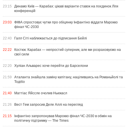
23:15
Динамо Київ — Карабах: цікаві варіанти ставок на поєдинок Ліги
конференцій
23:03
ФІФА спростовує чутки про обіцянку Інфантіно віддати Марокко
фінал ЧС-2030
22:40
Галл Сіті наближається до підписання Бейлі
22:22
Костюк: Карабах — непростий суперник, але ми розраховуємо на
свої сили
22:20
Хуліан Альварес хоче перейти до Барселони
21:59
Аталанта знайшла заміну капітану, націлившись на Романьйолі та
Тодібо
21:40
Маттіас Яйссле очолив Ньюкасл
21:26
Вест Гем запросив Деле Аллі на перегляд
21:15
Інфантіно запропонував Марокко фінал ЧС-2030 в обмін на
політичну підтримку — The Times