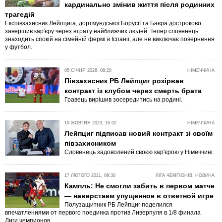
кардинально змінив життя після родинних
трагедій
Експівзахисник Лейпцига, дортмундської Борусії та Баєра достроково
завершив кар'єру через втрату найближчих людей. Тепер словенець
знаходить спокій на сімейній фермі в Іспанії, але не виключає повернення
у футбол.
05 СІЧНЯ 2026, 08:20
НІМЕЧЧИНА
Півзахисник РБ Лейпциг розірвав
контракт із клубом через смерть брата
Гравець вирішив зосередитись на родині.
19 ЖОВТНЯ 2023, 16:02
НІМЕЧЧИНА
Лейпциг підписав новий контракт зі своїм
півзахисником
Словенець задоволений своєю кар'єрою у Німеччині.
17 ЛЮТОГО 2021, 09:30
ЛІГА ЧЕМПІОНІВ. НОВИНА
Кампль: Не смогли забить в первом матче
— наверстаем упущенное в ответной игре
Полузащитник РБ Лейпциг поделился
впечатлениями от первого поединка против Ливерпуля в 1/8 финала
Лиги чемпионов.