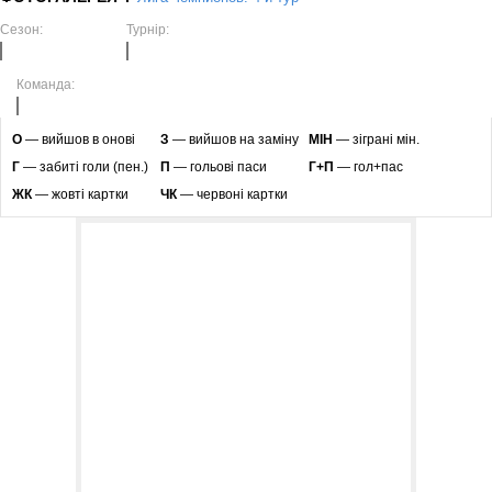
Сезон:
Турнір:
Команда:
O
— вийшов в онові
З
— вийшов на заміну
МІН
— зіграні мін.
Г
— забиті голи (пен.)
П
— гольові паси
Г+П
— гол+пас
ЖК
— жовті картки
ЧК
— червоні картки