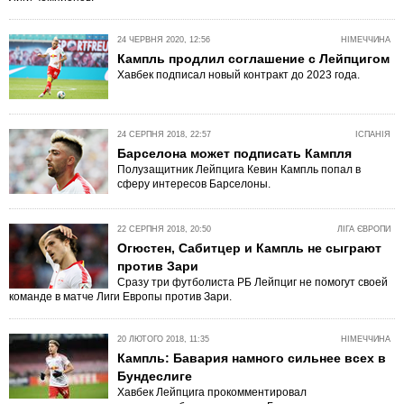
24 ЧЕРВНЯ 2020, 12:56
НІМЕЧЧИНА
Кампль продлил соглашение с Лейпцигом
Хавбек подписал новый контракт до 2023 года.
24 СЕРПНЯ 2018, 22:57
ІСПАНІЯ
Барселона может подписать Кампля
Полузащитник Лейпцига Кевин Кампль попал в
сферу интересов Барселоны.
22 СЕРПНЯ 2018, 20:50
ЛІГА ЄВРОПИ
Огюстен, Сабитцер и Кампль не сыграют
против Зари
Сразу три футболиста РБ Лейпциг не помогут своей
команде в матче Лиги Европы против Зари.
20 ЛЮТОГО 2018, 11:35
НІМЕЧЧИНА
Кампль: Бавария намного сильнее всех в
Бундеслиге
Хавбек Лейпцига прокомментировал