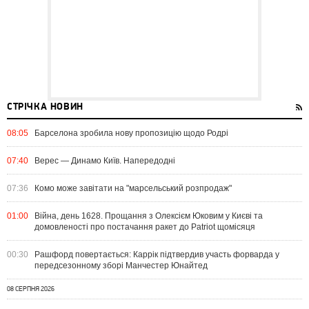
СТРІЧКА НОВИН
08:05
Барселона зробила нову пропозицію щодо Родрі
07:40
Верес — Динамо Київ. Напередодні
07:36
Комо може завітати на "марсельський розпродаж"
01:00
Війна, день 1628. Прощання з Олексієм Юковим у Києві та
домовленості про постачання ракет до Patriot щомісяця
00:30
Рашфорд повертається: Каррік підтвердив участь форварда у
передсезонному зборі Манчестер Юнайтед
08 СЕРПНЯ 2026