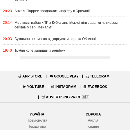
20:23
Анхель Торрес продовжить кар’єру в Бразилії
20:14
Міллволл вибив КПР з Кубка англійської ліги завдяки чотирьом
сейвам у серії пенальті
20:03
Буковина не змогла відкоркувати ворота Оболоні
19:40
Трубін хоче залишити Бенфіку
🍏
APP STORE
🎮
GOOGLE PLAY
📨
TELEGRAM
▶️
YOUTUBE
📸
INSTAGRAM
📘
FACEBOOK
🦉
ADVERTISING PRICE
🇺🇦
УКРАЇНА
ЄВРОПА
Прем'єр-ліга
Англія
Перша ліга
Іспанія