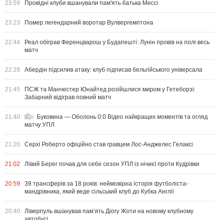
23:59
Провідні клуби вшанували пам'ять батька Мессі
23:23
Помер легендарний воротар Вулвергемптона
22:44
Реал обіграв Ференцварош у Будапешті: Лунін провів на полі весь
матч
22:28
Абердін підсилив атаку: клуб підписав бельгійського універсала
21:45
ПСЖ та Манчестер Юнайтед розійшлися миром у Гетеборзі:
Забарний відіграв повний матч
21:40
Буковина — Оболонь 0:0 Відео найкращих моментів та огляд
матчу УПЛ
21:20
Серхі Роберто офіційно став гравцем Лос-Анджелес Гелаксі
21:02
Лівий Берег почав для себе сезон УПЛ із нічиєї проти Кудрівки
20:59
39 трансферів за 18 років: неймовірна історія футболіста-
мандрівника, який веде сільський клуб до Кубка Англії
20:40
Ліверпуль вшанував пам’ять Діогу Жоти на новому клубному
автобусі