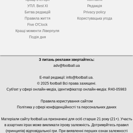
УПЛ. Best XІ
Редакція
Битва редакцій
Privacy policy
Правила життя
Користувацька угода
Five O'Clock
Кращі моменти Ліверпуля
Подія дня
З питань реклами звертайтесь:
adv@football.ua
E-mail редакції:
info@football.ua
.
© 2025 football Всі права захищені.
Суб'єкт у сфері онлайн-медіа, і
дентифікатор онлайн-медіа: R40-05983
Правила користування сайтом
Політика у сфері конфіденційності та персональних даних
Матеріали сайту football.ua призначені для осіб старше 21 року (21+). Участь
в азартних іграх може викликати ігрову залежність. Дотримуйтесь правил
(принципів) відповідальної гри. При виявленні перших ознак залежності