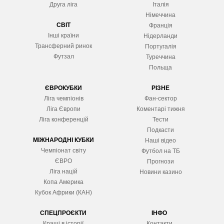
Друга ліга
Італія
Німеччина
СВІТ
Франція
Інші країни
Нідерланди
Трансферний ринок
Португалія
Футзал
Туреччина
Польща
ЄВРОКУБКИ
РІЗНЕ
Ліга чемпіонів
Фан-сектор
Ліга Європ
и
Коментарі тижня
Ліга конференцій
Тести
Подкасти
МІЖНАРОДНІ КУБКИ
Наші відео
Чемпіонат світу
Футбол на ТБ
ЄВРО
Прогнози
Ліга націй
Новини казино
Копа Америка
Кубок Африки (КАН)
СПЕЦПРОЄКТИ
ІНФО
Кращі в історії
Контакти