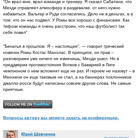
"Он врал мне, врал команде и тренеру. Я сказал Сабатини, что
Мехди отравляет атмосферу в раздевалке, от него нужно
избавиться. Вальтер и Руди согласились. Дело не в деньгах, а в
том, что он нас подвел. У Ромы все хорошо с финансами. Как
тифози команды я очень расстроен, что наш футболист так
себя повел".
"Бенатья в прошлом. Я – настоящее", — говорит греческий
новичок Ромы Костас Манолас. В принципе, он прав –
разговорами уже ничего не изменишь, Мехди ушел. Но в
преддверии противостояния Волков с Баварией в Лиге
чемпионом о нем вспомнят еще не раз. И героем не назовут – в
Мюнхене он еще таковым не стал, а на баннерах поклонников
джалло-росси будут написаны совсем другие слова. Не самые
приятные.
Вопросы автору вы можете задать на конференции.
Юрий Шевченко
всі статті автора