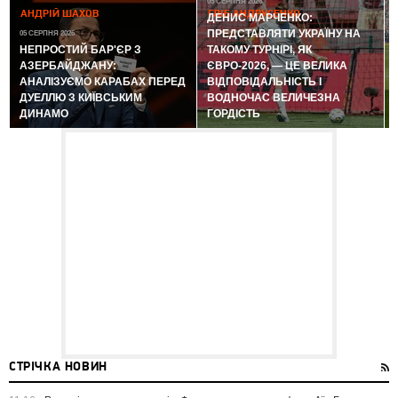
05 СЕРПНЯ 2026
АНДРІЙ ШАХОВ
ГЛІБ АНДРУСЕНКО
ДЕНИС МАРЧЕНКО:
ПРЕДСТАВЛЯТИ УКРАЇНУ НА
05 СЕРПНЯ 2026
0
НЕПРОСТИЙ БАР'ЄР З
ТАКОМУ ТУРНІРІ, ЯК
АЗЕРБАЙДЖАНУ:
ЄВРО-2026, — ЦЕ ВЕЛИКА
АНАЛІЗУЄМО КАРАБАХ ПЕРЕД
ВІДПОВІДАЛЬНІСТЬ І
ДУЕЛЛЮ З КИЇВСЬКИМ
ВОДНОЧАС ВЕЛИЧЕЗНА
ДИНАМО
ГОРДІСТЬ
СТРІЧКА НОВИН