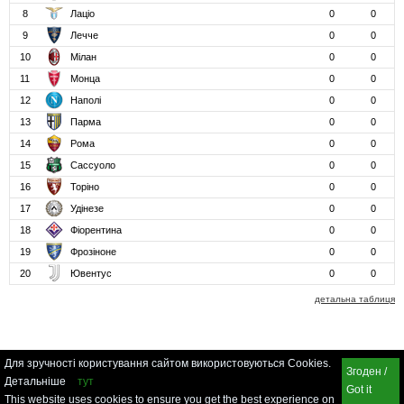
8
Лаціо
0
0
9
Лечче
0
0
10
Мілан
0
0
11
Монца
0
0
12
Наполі
0
0
13
Парма
0
0
14
Рома
0
0
15
Сассуоло
0
0
16
Торіно
0
0
17
Удінезе
0
0
18
Фіорентина
0
0
19
Фрозіноне
0
0
20
Ювентус
0
0
детальна таблиця
Для зручності користування сайтом використовуються Cookies.
Згоден /
Детальніше
тут
Got it
This website uses cookies to ensure you get the best experience on