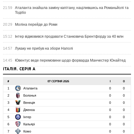
21:59
Аталанта знайшла заміну капітану, націлившись на Романьйолі та
Тодібо
20:29
Моліна перейде до Роми
15:12
Інтер відмовився продавати Станковича Брентфорду за 40 млн
14:57
Лукаку не прибув на збори Наполі
14:45
Ювентус веде перемовини щодо форварда Манчестер Юнайтед
ІТАЛІЯ. СЕРІЯ А
#
07 СЕРПНЯ 2026
І
О
1
Аталанта
0
0
2
Болонья
0
0
3
Венеція
0
0
4
Дженоа
0
0
5
Інтер
0
0
6
Кальярі
0
0
7
Комо
0
0