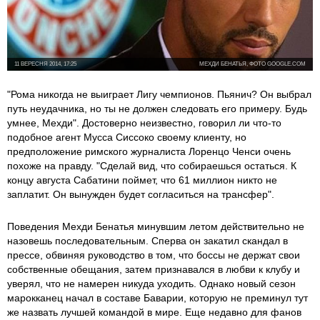
11 ВЕРЕСНЯ 2014, 17:25
МЕХДИ БЕНАТЬЯ, ФОТО GOOGLE.COM
"Рома никогда не выиграет Лигу чемпионов. Пьянич? Он выбрал
путь неудачника, но ты не должен следовать его примеру. Будь
умнее, Мехди". Достоверно неизвестно, говорил ли что-то
подобное агент Мусса Сиссоко своему клиенту, но
предположение римского журналиста Лоренцо Ченси очень
похоже на правду. "Сделай вид, что собираешься остаться. К
концу августа Сабатини поймет, что 61 миллион никто не
заплатит. Он вынужден будет согласиться на трансфер".
Поведения Мехди Бенатья минувшим летом действительно не
назовешь последовательным. Сперва он закатил скандал в
прессе, обвиняя руководство в том, что боссы не держат свои
собственные обещания, затем признавался в любви к клубу и
уверял, что не намерен никуда уходить. Однако новый сезон
марокканец начал в составе Баварии, которую не преминул тут
же назвать лучшей командой в мире. Еще недавно для фанов