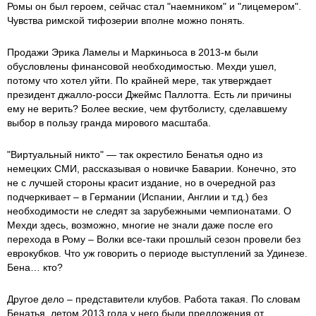
Ромы он был героем, сейчас стал "наемником" и "лицемером".
Чувства римской тифозерии вполне можно понять.
Продажи Эрика Ламелы и Маркиньоса в 2013-м были
обусловлены финансовой необходимостью. Мехди ушел,
потому что хотел уйти. По крайней мере, так утверждает
президент джалло-росси Джеймс Паллотта. Есть ли причины
ему не верить? Более веские, чем футболисту, сделавшему
выбор в пользу гранда мирового масштаба.
"Виртуальный никто" — так окрестило Бенатья одно из
немецких СМИ, рассказывая о новичке Баварии. Конечно, это
не с лучшей стороны красит издание, но в очередной раз
подчеркивает – в Германии (Испании, Англии и т.д.) без
необходимости не следят за зарубежными чемпионатами. О
Мехди здесь, возможно, многие не знали даже после его
перехода в Рому – Волки все-таки прошлый сезон провели без
еврокубков. Что уж говорить о периоде выступлений за Удинезе.
Бена… кто?
Другое дело – представители клубов. Работа такая. По словам
Бенатья, летом 2013 года у него были предложения от