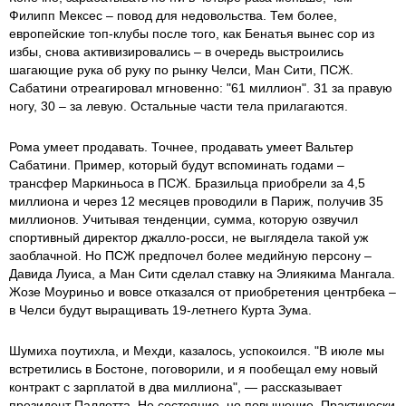
Филипп Мексес – повод для недовольства. Тем более,
европейские топ-клубы после того, как Бенатья вынес сор из
избы, снова активизировались – в очередь выстроились
шагающие рука об руку по рынку Челси, Ман Сити, ПСЖ.
Сабатини отреагировал мгновенно: "61 миллион". 31 за правую
ногу, 30 – за левую. Остальные части тела прилагаются.
Рома умеет продавать. Точнее, продавать умеет Вальтер
Сабатини. Пример, который будут вспоминать годами –
трансфер Маркиньоса в ПСЖ. Бразильца приобрели за 4,5
миллиона и через 12 месяцев проводили в Париж, получив 35
миллионов. Учитывая тенденции, сумма, которую озвучил
спортивный директор джалло-росси, не выглядела такой уж
заоблачной. Но ПСЖ предпочел более медийную персону –
Давида Луиса, а Ман Сити сделал ставку на Элиякима Мангала.
Жозе Моуриньо и вовсе отказался от приобретения центрбека –
в Челси будут выращивать 19-летнего Курта Зума.
Шумиха поутихла, и Мехди, казалось, успокоился. "В июле мы
встретились в Бостоне, поговорили, и я пообещал ему новый
контракт с зарплатой в два миллиона", — рассказывает
президент Паллотта. Не состояние, но повышение. Практически