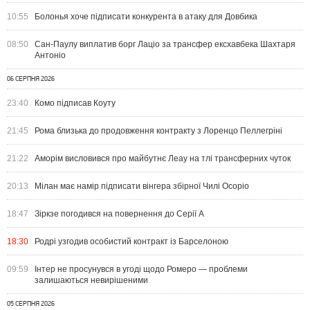
10:55
Болонья хоче підписати конкурента в атаку для Довбика
08:50
Сан-Паулу виплатив борг Лаціо за трансфер ексхавбека Шахтаря
Антоніо
06 СЕРПНЯ 2026
23:40
Комо підписав Коуту
21:45
Рома близька до продовження контракту з Лоренцо Пеллегріні
21:22
Аморім висловився про майбутнє Леау на тлі трансферних чуток
20:13
Мілан має намір підписати вінгера збірної Чилі Осоріо
18:47
Зіркзе погодився на повернення до Серії А
18:30
Родрі узгодив особистий контракт із Барселоною
09:59
Інтер не просунувся в угоді щодо Ромеро — проблеми
залишаються невирішеними
05 СЕРПНЯ 2026