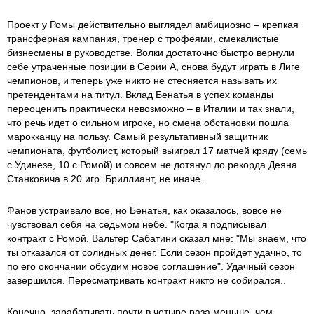
Проект у Ромы действительно выглядел амбициозно – крепкая
трансферная кампания, тренер с трофеями, смекалистые
бизнесмены в руководстве. Волки достаточно быстро вернули
себе утраченные позиции в Серии А, снова будут играть в Лиге
чемпионов, и теперь уже никто не стесняется называть их
претендентами на титул. Вклад Бенатья в успех команды
переоценить практически невозможно – в Италии и так знали,
что речь идет о сильном игроке, но смена обстановки пошла
марокканцу на пользу. Самый результативный защитник
чемпионата, футболист, который выиграл 17 матчей кряду (семь
с Удинезе, 10 с Ромой) и совсем не дотянул до рекорда Деяна
Станковича в 20 игр. Бриллиант, не иначе.
Фанов устраивало все, но Бенатья, как оказалось, вовсе не
чувствовал себя на седьмом небе. "Когда я подписывал
контракт с Ромой, Вальтер Сабатини сказал мне: "Мы знаем, что
ты отказался от солидных денег. Если сезон пройдет удачно, то
по его окончании обсудим новое соглашение". Удачный сезон
завершился. Пересматривать контракт никто не собирался..
Конечно, зарабатывать почти в четыре раза меньше, чем