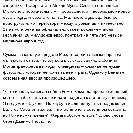
защитника. Вскоре агент Мехди Мусса Сиссоко объявился в
Мюнхене с поразительными требованиями – восемь миллионов
евро в год для своего клиента. Малийского дельца быстро
приструнили, но переговоры между клубами шли интенсивно.
27 августа Бенатья официально стал игроком чемпиона
Германии. 26 миллионов евро. Контракт на пять лет. Четыре
миллиона евро в год.
Сумма, за которую продали Мехди, кардинальным образом
отличается от той, что звучала в высказываниях Сабатини.
Мотив трансфера выглядит очевидным – команде не нужен
футболист, который не хочет за нее играть. Однако у Бенатья
совсем иная версия произошедшего.
"Я отлично чувствовал себя в Роме. Команда провела хороший
сезон, я забил пять голов и даже надевал капитанскую повязку.
Я не думал об уходе. Но клубу начали поступать предложения.
Вальтер Сабатини заявил, что меня очень хотели бы оставить,
но Роме нужны деньги". Жертва обстоятельств? Слово снова
берет Джеймс Паллотта.