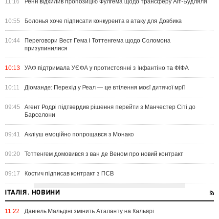
11:16
Ренн відхилив пропозицію Фулгема щодо трансферу Аїт-Будляля
10:55
Болонья хоче підписати конкурента в атаку для Довбика
10:44
Переговори Вест Гема і Тоттенгема щодо Соломона
призупинилися
10:13
УАФ підтримала УЄФА у протистоянні з Інфантіно та ФІФА
10:11
Діоманде: Перехід у Реал — це втілення моєї дитячої мрії
09:45
Агент Родрі підтвердив рішення перейти з Манчестер Сіті до
Барселони
09:41
Акліуш емоційно попрощався з Монако
09:20
Тоттенгем домовився з ван де Веном про новий контракт
09:17
Костич підписав контракт з ПСВ
ІТАЛІЯ. НОВИНИ
11:22
Даніель Мальдіні змінить Аталанту на Кальярі