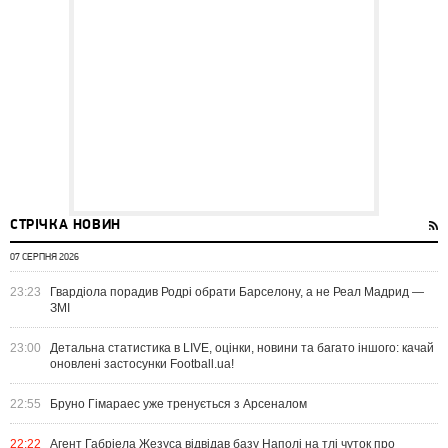
СТРІЧКА НОВИН
07 СЕРПНЯ 2026
23:23
Гвардіола порадив Родрі обрати Барселону, а не Реал Мадрид —
ЗМІ
23:00
Детальна статистика в LIVE, оцінки, новини та багато іншого: качай
оновлені застосунки Football.ua!
22:55
Бруно Гімараес уже тренується з Арсеналом
22:22
Агент Габріела Жезуса відвідав базу Наполі на тлі чуток про