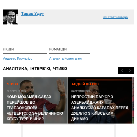
Тарас Удут
всі статті автора
ЛЮДИ
КОМАНДИ
Андреас Корнеліус
Аталанта
Копенгаген
АНАЛІТИКА, ІНТЕРВ'Ю, ЧТИВО
0
ЧТИВО
АНДРІЙ ШАХОВ
07 СЕРПНЯ 2026
05 СЕРПНЯ 2026
ЧОМУ МОХАМЕД САЛАХ
НЕПРОСТИЙ БАР'ЄР З
ПЕРЕЙШОВ ДО
АЗЕРБАЙДЖАНУ:
ТРАБЗОНСПОРА —
АНАЛІЗУЄМО КАРАБАХ ПЕРЕД
ЧЕТВЕРТОГО ЗА ВЕЛИЧИНОЮ
ДУЕЛЛЮ З КИЇВСЬКИМ
КЛУБУ ТУРЕЧЧИНИ?
ДИНАМО