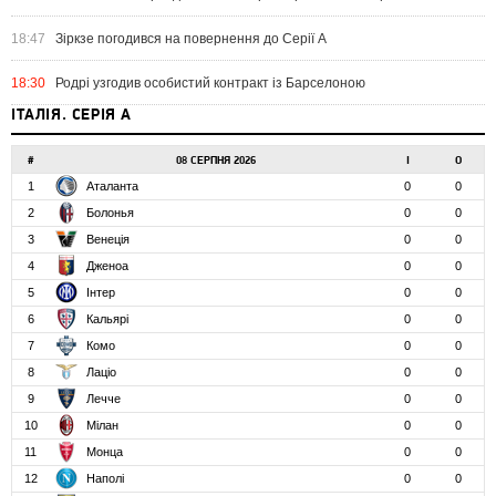
18:47
Зіркзе погодився на повернення до Серії А
18:30
Родрі узгодив особистий контракт із Барселоною
ІТАЛІЯ. СЕРІЯ А
#
08 СЕРПНЯ 2026
І
О
1
Аталанта
0
0
2
Болонья
0
0
3
Венеція
0
0
4
Дженоа
0
0
5
Інтер
0
0
6
Кальярі
0
0
7
Комо
0
0
8
Лаціо
0
0
9
Лечче
0
0
10
Мілан
0
0
11
Монца
0
0
12
Наполі
0
0