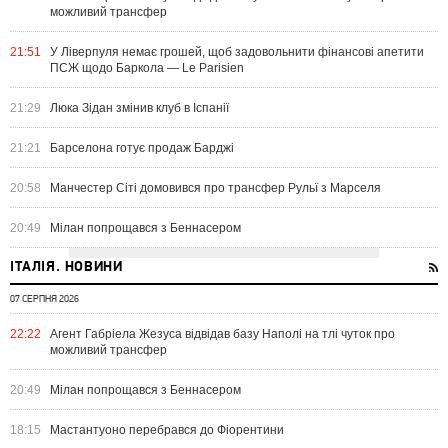
можливий трансфер
21:51
У Ліверпуля немає грошей, щоб задовольнити фінансові апетити
ПСЖ щодо Баркола — Le Parisien
21:29
Люка Зідан змінив клуб в Іспанії
21:21
Барселона готує продаж Барджі
20:58
Манчестер Сіті домовився про трансфер Рульї з Марселя
20:49
Мілан попрощався з Беннасером
ІТАЛІЯ. НОВИНИ
07 СЕРПНЯ 2026
22:22
Агент Габріела Жезуса відвідав базу Наполі на тлі чуток про
можливий трансфер
20:49
Мілан попрощався з Беннасером
18:15
Мастантуоно перебрався до Фіорентини