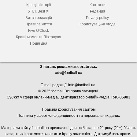
Кращі в історії
Контакти
УПЛ. Best XІ
Редакція
Битва редакцій
Privacy policy
Правила життя
Користувацька угода
Five O'Clock
Кращі моменти Ліверпуля
Подія дня
З питань реклами звертайтесь:
adv@football.ua
E-mail редакції:
info@football.ua
.
© 2025 football Всі права захищені.
Суб'єкт у сфері онлайн-медіа, і
дентифікатор онлайн-медіа: R40-05983
Правила користування сайтом
Політика у сфері конфіденційності та персональних даних
Матеріали сайту football.ua призначені для осіб старше 21 року (21+). Участь
в азартних іграх може викликати ігрову залежність. Дотримуйтесь правил