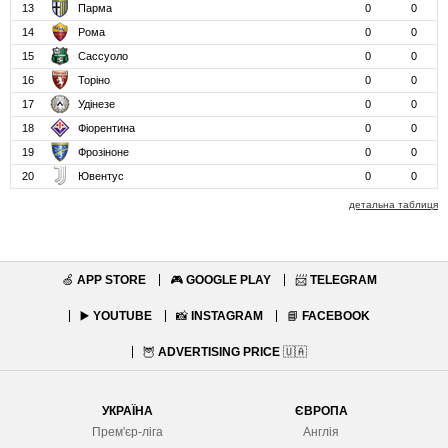
13
Парма
0
0
14
Рома
0
0
15
Сассуоло
0
0
16
Торіно
0
0
17
Удінезе
0
0
18
Фіорентина
0
0
19
Фрозіноне
0
0
20
Ювентус
0
0
детальна таблиця
🍏
APP STORE
🎮
GOOGLE PLAY
📨
TELEGRAM
▶️
YOUTUBE
📸
INSTAGRAM
📘
FACEBOOK
🦉
ADVERTISING PRICE
🇺🇦
УКРАЇНА
ЄВРОПА
Прем'єр-ліга
Англія