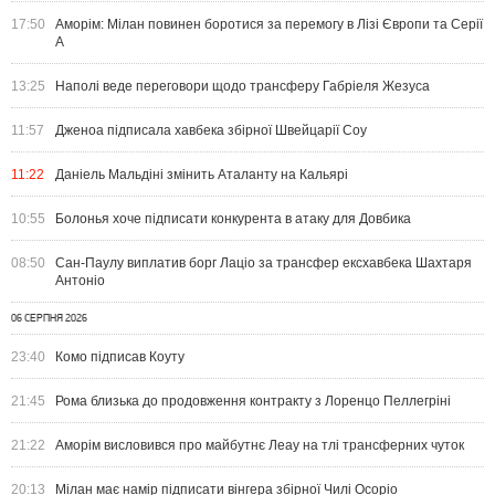
17:50
Аморім: Мілан повинен боротися за перемогу в Лізі Європи та Серії
А
13:25
Наполі веде переговори щодо трансферу Габріеля Жезуса
11:57
Дженоа підписала хавбека збірної Швейцарії Соу
11:22
Даніель Мальдіні змінить Аталанту на Кальярі
10:55
Болонья хоче підписати конкурента в атаку для Довбика
08:50
Сан-Паулу виплатив борг Лаціо за трансфер ексхавбека Шахтаря
Антоніо
06 СЕРПНЯ 2026
23:40
Комо підписав Коуту
21:45
Рома близька до продовження контракту з Лоренцо Пеллегріні
21:22
Аморім висловився про майбутнє Леау на тлі трансферних чуток
20:13
Мілан має намір підписати вінгера збірної Чилі Осоріо