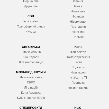
Перша ліга
Іспанія
Друга ліга
Італія
Німеччина
СВІТ
Франція
Інші країни
Нідерланди
Трансферний ринок
Португалія
Футзал
Туреччина
Польща
ЄВРОКУБКИ
РІЗНЕ
Ліга чемпіонів
Фан-сектор
Ліга Європ
и
Коментарі тижня
Ліга конференцій
Тести
Подкасти
МІЖНАРОДНІ КУБКИ
Наші відео
Чемпіонат світу
Футбол на ТБ
ЄВРО
Прогнози
Ліга націй
Новини казино
Копа Америка
Кубок Африки (КАН)
СПЕЦПРОЄКТИ
ІНФО