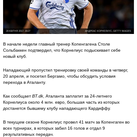
20 КВІТНЯ 2017, 19:27
АНДРЕАС КОРНЕЛИУС, GETTY IMAGES
В начале недели главный тренер Копенгагена Столе
Сольбаккен подтвердил, что Корнелиус подыскивает себе
новый клуб.
Нападающий пропустил тренировку своей команды в четверг,
20 апреля, и посетил Бергамо, чтобы обсудить условия
перехода в Аталанту.
Как сообщает
BT.
dk
, Аталанта заплатит за 24-летнего
Корнелиуса около 4 млн. евро, большая часть из которых
достанется бывшему клубу нападающего Кардиффу.
В текущем сезоне Корнелиус провел 41 матч за Копенгаген во
всех турнирах, в которых забил 16 голов и отдал 9
результативных передач.