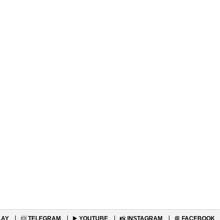
LAY
📨
TELEGRAM
▶️
YOUTUBE
📸
INSTAGRAM
📘
FACEBOOK