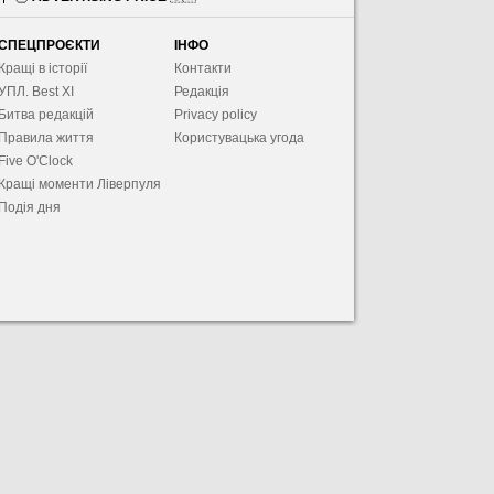
СПЕЦПРОЄКТИ
ІНФО
Кращі в історії
Контакти
УПЛ. Best XІ
Редакція
Битва редакцій
Privacy policy
Правила життя
Користувацька угода
Five O'Clock
Кращі моменти Ліверпуля
Подія дня