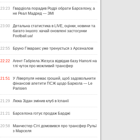
23:23
Гвардіола порадив Родрі обрати Барселону, а
не Реал Мадрид — ЗМІ
23:00
Детальна статистика в LIVE, оцінки, новини та
багато іншого: качай оновлені застосунки
Football.ua!
22:55
Бруно Гімараес уже тренується з Арсеналом
22:22
Агент Габріела Жезуса відвідав базу Наполі на
тлі чуток про можливий трансфер
21:51
У Ліверпуля немає грошей, щоб задовольнити
фінансові апетити ПСЖ щодо Баркола — Le
Parisien
21:29
Люка Зідан змінив клуб в Іспанії
21:21
Барселона готує продаж Барджі
20:58
Манчестер Сіті домовився про трансфер Рульї
з Марселя