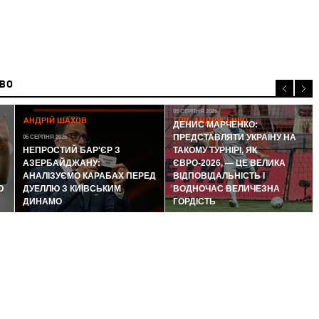
ИВО
05 СЕРПНЯ 2026
АНДРІЙ ШАХОВ
ГЛІБ АНДРУСЕНКО
ДЕНИС МАРЧЕНКО:
ПРЕДСТАВЛЯТИ УКРАЇНУ НА
05 СЕРПНЯ 2026
НЕПРОСТИЙ БАР'ЄР З
ТАКОМУ ТУРНІРІ, ЯК
АЗЕРБАЙДЖАНУ:
ЄВРО-2026, — ЦЕ ВЕЛИКА
АНАЛІЗУЄМО КАРАБАХ ПЕРЕД
ВІДПОВІДАЛЬНІСТЬ І
Ю
ДУЕЛЛЮ З КИЇВСЬКИМ
ВОДНОЧАС ВЕЛИЧЕЗНА
ДИНАМО
ГОРДІСТЬ