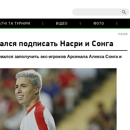
ТЧІ ТА ТУРНІРИ
ВІДЕО
ФОТО
ІТАЛІЯ
ался подписать Насри и Сонга
вался заполучить экс-игроков Арсенала Алекса Сонга и