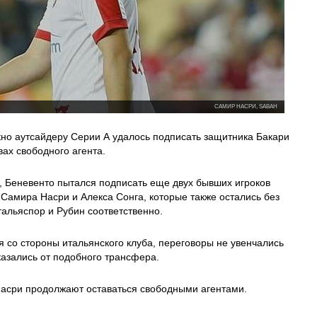
САМИР НАСРИ, SABAH
но аутсайдеру Серии А удалось подписать защитника Бакари
ах свободного агента.
, Беневенто пытался подписать еще двух бывших игроков
Самира Насри и Алекса Сонга, которые также остались без
тальяспор и Рубин соответственно.
 со стороны итальянского клуба, переговоры не увенчались
казались от подобного трансфера.
Насри продолжают оставаться свободными агентами.