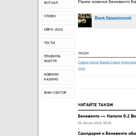
Ранее новичок Беневенто Ба
ФУТЗАЛ
ЧТИВО
Ваня Крыминский
ЄВРО-2024
ТЕСТИ
ЛЮДИ
ПРАВИЛА
ЖИТТЯ
Самир Насри
Бакарі Санья
Александ
Сонг
НОВИНИ
КАЗИНО
ФАН-СЕКТОР
ЧИТАЙТЕ ТАКОЖ
Беневенто — Наполи 0:2 Ви
05 лютого 2018, 08:05
Сампдория и Беневенто об