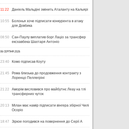
11:22
Даніель Мальдіні змінить Аталанту на Кальярі
10:55
Болонья хоче підписати конкурента в атаку
для Довбика
08:50
Сан-Паулу виплатив борг Лаціо за трансфер
ексхавбека Шахтаря Антоніо
ЧТИВО
УКРАЇНА
ЛІ
06 СЕРПНЯ 2026
04 СЕРПНЯ 2026
УКРАЇНСЬКИЙ СЛІД У ДРУГОМУ
31 Л
23:40
Комо підписав Коуту
ТУРІ ЕКСТРАКЛЯСИ: МАЦЕНКО
ВІ
ПЕРЕМАГАЄ, РОМАНЧУК
ПЕ
31 ЛИПНЯ 2026
21:45
Рома близька до продовження контракту з
ТРИМАЄ РІВЕНЬ, ЛЕХІЯ ЗНОВУ
УПЛ-2026/27. ПРЕДСТАВЛЕННЯ
ПО
Лоренцо Пеллегріні
БЕЗ ОЧОК
КОМАНД
СТ
21:22
Аморім висловився про майбутнє Леау на тлі
трансферних чуток
20:13
Мілан має намір підписати вінгера збірної Чилі
Осоріо
18:47
Зіркзе погодився на повернення до Серії А