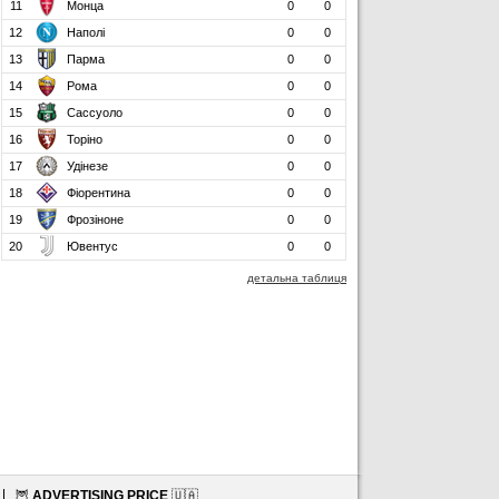
11
Монца
0
0
12
Наполі
0
0
13
Парма
0
0
14
Рома
0
0
15
Сассуоло
0
0
16
Торіно
0
0
17
Удінезе
0
0
18
Фіорентина
0
0
19
Фрозіноне
0
0
20
Ювентус
0
0
детальна таблиця
🦉
ADVERTISING PRICE
🇺🇦