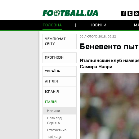
ГОЛОВНА
НОВИНИ
МА
06 ЛЮТОГО 2018, 09:22
ЧЕМПІОНАТ
СВІТУ
Беневенто пыт
ПРОГНОЗИ
Итальянский клуб намере
Самира Насри.
УКРАЇНА
АНГЛІЯ
ІСПАНІЯ
ІТАЛІЯ
Новини
Розклад.
Серія А
Статистика
Таблиця