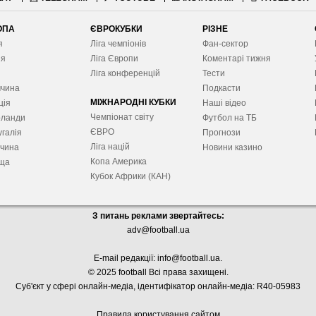
ОПА
ЄВРОКУБКИ
РІЗНЕ
я
Ліга чемпіонів
Фан-сектор
ія
Ліга Європ
и
Коментарі тижня
я
Ліга конференцій
Тести
ччина
Подкасти
МІЖНАРОДНІ КУБКИ
ція
Наші відео
Чемпіонат світу
рланди
Футбол на ТБ
ЄВРО
галія
Прогнози
Ліга націй
ччина
Новини казино
Копа Америка
ща
Кубок Африки (КАН)
З питань реклами звертайтесь:
adv@football.ua
E-mail редакції:
info@football.ua
.
© 2025 football Всі права захищені.
Суб'єкт у сфері онлайн-медіа, і
дентифікатор онлайн-медіа: R40-05983
Правила користування сайтом