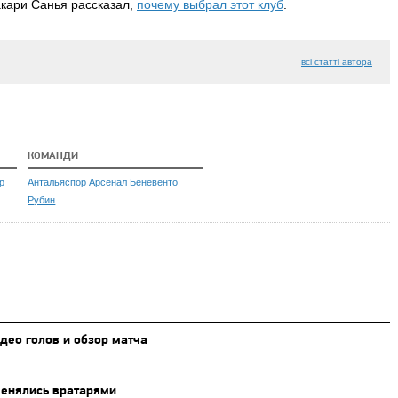
кари Санья рассказал,
почему выбрал этот клуб
.
всі статті автора
КОМАНДИ
р
Антальяспор
Арсенал
Беневенто
Рубин
део голов и обзор матча
менялись вратарями