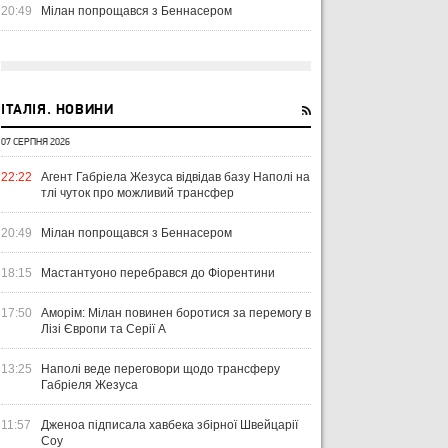
20:49
Мілан попрощався з Беннасером
ІТАЛІЯ. НОВИНИ
07 СЕРПНЯ 2026
22:22
Агент Габріела Жезуса відвідав базу Наполі на
тлі чуток про можливий трансфер
20:49
Мілан попрощався з Беннасером
18:15
Мастантуоно перебрався до Фіорентини
17:50
Аморім: Мілан повинен боротися за перемогу в
Лізі Європи та Серії А
13:25
Наполі веде переговори щодо трансферу
Габріеля Жезуса
11:57
Дженоа підписала хавбека збірної Швейцарії
Соу