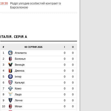
18:30
Родрі узгодив особистий контракт із
Барселоною
ІТАЛІЯ. СЕРІЯ А
#
08 СЕРПНЯ 2026
І
О
1
Аталанта
0
0
2
Болонья
0
0
3
Венеція
0
0
4
Дженоа
0
0
5
Інтер
0
0
6
Кальярі
0
0
7
Комо
0
0
8
Лаціо
0
0
9
Лечче
0
0
10
Мілан
0
0