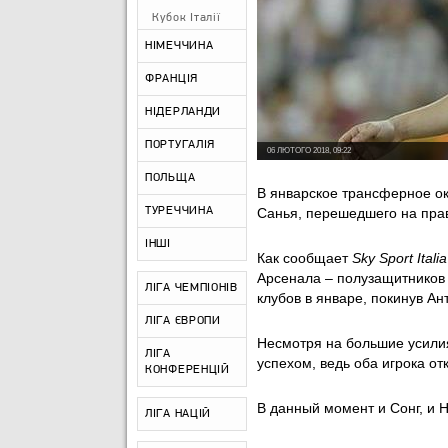
Кубок Італії
НІМЕЧЧИНА
ФРАНЦІЯ
НІДЕРЛАНДИ
ПОРТУГАЛІЯ
06 ЛЮТОГО 2018, 09:22
ПОЛЬЩА
В январское трансферное ок
ТУРЕЧЧИНА
Санья, перешедшего на прав
ІНШІ
Как сообщает
Sky Sport Italia
Арсенала – полузащитников 
ЛІГА ЧЕМПІОНІВ
клубов в январе, покинув Ан
ЛІГА ЄВРОПИ
Несмотря на большие усилия
ЛІГА
успехом, ведь оба игрока от
КОНФЕРЕНЦІЙ
В данный момент и Сонг, и 
ЛІГА НАЦІЙ