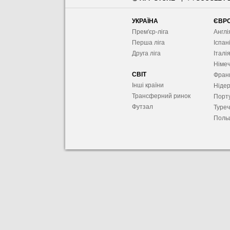
УКРАЇНА
ЄВР
Прем'єр-ліга
Англі
Перша ліга
Іспан
Друга ліга
Італі
Німе
СВІТ
Фран
Інші країни
Ніде
Трансферний ринок
Порту
Футзал
Туре
Поль