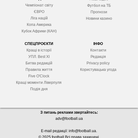
Чемпіонат світу
Футбол на ТБ
ЄВРО
Прогнози
Ліга націй
Новини казино
Копа Америка
Кубок Африки (КАН)
СПЕЦПРОЄКТИ
ІНФО
Кращі в історії
Контакти
УПЛ. Best XІ
Редакція
Битва редакцій
Privacy policy
Правила життя
Користувацька угода
Five O'Clock
Кращі моменти Ліверпуля
Подія дня
З питань реклами звертайтесь:
adv@football.ua
E-mail редакції:
info@football.ua
.
© 2025 football Всі права захищені.