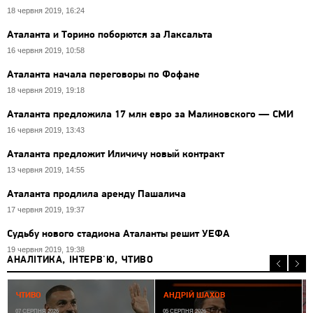
18 червня 2019, 16:24
Аталанта и Торино поборются за Лаксальта
16 червня 2019, 10:58
Аталанта начала переговоры по Фофане
18 червня 2019, 19:18
Аталанта предложила 17 млн евро за Малиновского — СМИ
16 червня 2019, 13:43
Аталанта предложит Иличичу новый контракт
13 червня 2019, 14:55
Аталанта продлила аренду Пашалича
17 червня 2019, 19:37
Судьбу нового стадиона Аталанты решит УЕФА
19 червня 2019, 19:38
АНАЛІТИКА, ІНТЕРВ'Ю, ЧТИВО
0
ЧТИВО
АНДРІЙ ШАХОВ
07 СЕРПНЯ 2026
05 СЕРПНЯ 2026