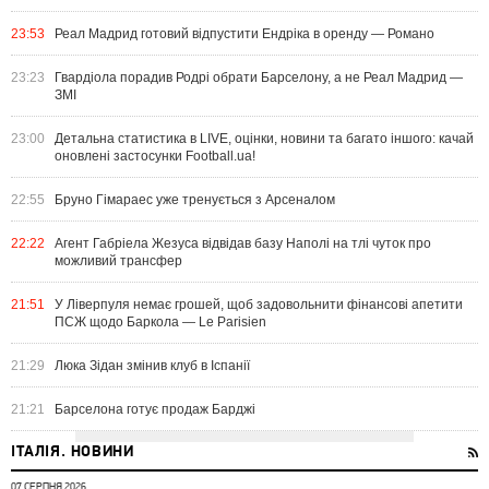
23:53
Реал Мадрид готовий відпустити Ендріка в оренду — Романо
23:23
Гвардіола порадив Родрі обрати Барселону, а не Реал Мадрид —
ЗМІ
23:00
Детальна статистика в LIVE, оцінки, новини та багато іншого: качай
оновлені застосунки Football.ua!
22:55
Бруно Гімараес уже тренується з Арсеналом
22:22
Агент Габріела Жезуса відвідав базу Наполі на тлі чуток про
можливий трансфер
21:51
У Ліверпуля немає грошей, щоб задовольнити фінансові апетити
ПСЖ щодо Баркола — Le Parisien
21:29
Люка Зідан змінив клуб в Іспанії
21:21
Барселона готує продаж Барджі
ІТАЛІЯ. НОВИНИ
07 СЕРПНЯ 2026