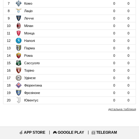
7
Комо
0
0
8
Лаціо
0
0
9
Лечче
0
0
10
Мілан
0
0
11
Монца
0
0
12
Наполі
0
0
13
Парма
0
0
14
Рома
0
0
15
Сассуоло
0
0
16
Торіно
0
0
17
Удінезе
0
0
18
Фіорентина
0
0
19
Фрозіноне
0
0
20
Ювентус
0
0
детальна таблиця
🍏
APP STORE
🎮
GOOGLE PLAY
📨
TELEGRAM