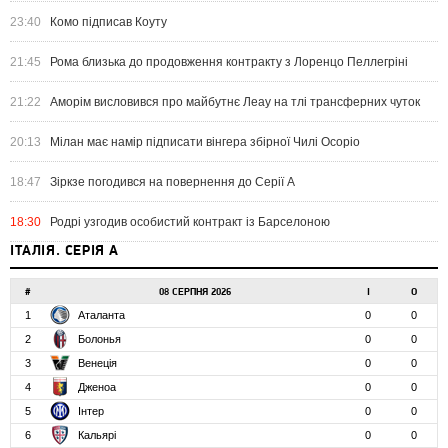
23:40
Комо підписав Коуту
21:45
Рома близька до продовження контракту з Лоренцо Пеллегріні
21:22
Аморім висловився про майбутнє Леау на тлі трансферних чуток
20:13
Мілан має намір підписати вінгера збірної Чилі Осоріо
18:47
Зіркзе погодився на повернення до Серії А
18:30
Родрі узгодив особистий контракт із Барселоною
ІТАЛІЯ. СЕРІЯ А
#
08 СЕРПНЯ 2026
І
О
1
Аталанта
0
0
2
Болонья
0
0
3
Венеція
0
0
4
Дженоа
0
0
5
Інтер
0
0
6
Кальярі
0
0