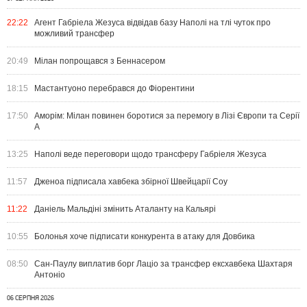
22:22
Агент Габріела Жезуса відвідав базу Наполі на тлі чуток про
можливий трансфер
20:49
Мілан попрощався з Беннасером
18:15
Мастантуоно перебрався до Фіорентини
17:50
Аморім: Мілан повинен боротися за перемогу в Лізі Європи та Серії
А
13:25
Наполі веде переговори щодо трансферу Габріеля Жезуса
11:57
Дженоа підписала хавбека збірної Швейцарії Соу
11:22
Даніель Мальдіні змінить Аталанту на Кальярі
10:55
Болонья хоче підписати конкурента в атаку для Довбика
08:50
Сан-Паулу виплатив борг Лаціо за трансфер ексхавбека Шахтаря
Антоніо
06 СЕРПНЯ 2026