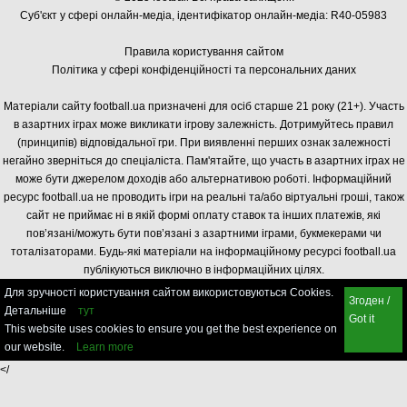
Суб'єкт у сфері онлайн-медіа, і
дентифікатор онлайн-медіа: R40-05983
Правила користування сайтом
Політика у сфері конфіденційності та персональних даних
Матеріали сайту football.ua призначені для осіб старше 21 року (21+). Участь
в азартних іграх може викликати ігрову залежність. Дотримуйтесь правил
(принципів) відповідальної гри. При виявленні перших ознак залежності
негайно зверніться до спеціаліста. Пам'ятайте, що участь в азартних іграх не
може бути джерелом доходів або альтернативою роботі. Інформаційний
ресурс football.ua не проводить ігри на реальні та/або віртуальні гроші, також
сайт не приймає ні в якій формі оплату ставок та інших платежів, які
пов’язані/можуть бути пов’язані з азартними іграми, букмекерами чи
тоталізаторами. Будь-які матеріали на інформаційному ресурсі football.ua
публікуються виключно в інформаційних цілях.
Для зручності користування сайтом використовуються Cookies.
Згоден /
Детальніше
тут
Got it
This website uses cookies to ensure you get the best experience on
our website.
Learn more
</