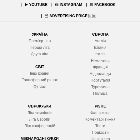
▶️
YOUTUBE
📸
INSTAGRAM
📘
FACEBOOK
🦉
ADVERTISING PRICE
🇺🇦
УКРАЇНА
ЄВРОПА
Прем'єр-ліга
Англія
Перша ліга
Іспанія
Друга ліга
Італія
Німеччина
СВІТ
Франція
Інші країни
Нідерланди
Трансферний ринок
Португалія
Футзал
Туреччина
Польща
ЄВРОКУБКИ
РІЗНЕ
Ліга чемпіонів
Фан-сектор
Ліга Європ
и
Коментарі тижня
Ліга конференцій
Тести
Подкасти
МІЖНАРОДНІ КУБКИ
Наші відео