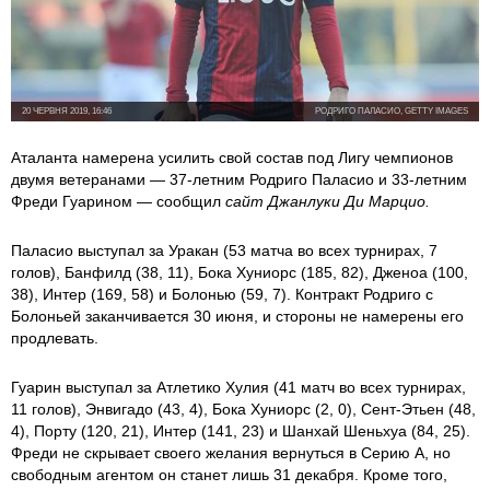
20 ЧЕРВНЯ 2019, 16:46
РОДРИГО ПАЛАСИО, GETTY IMAGES
Аталанта намерена усилить свой состав под Лигу чемпионов
двумя ветеранами — 37-летним Родриго Паласио и 33-летним
Фреди Гуарином — сообщил
сайт Джанлуки Ди Марцио.
Паласио выступал за Уракан (53 матча во всех турнирах, 7
голов), Банфилд (38, 11), Бока Хуниорс (185, 82), Дженоа (100,
38), Интер (169, 58) и Болонью (59, 7). Контракт Родриго с
Болоньей заканчивается 30 июня, и стороны не намерены его
продлевать.
Гуарин выступал за Атлетико Хулия (41 матч во всех турнирах,
11 голов), Энвигадо (43, 4), Бока Хуниорс (2, 0), Сент-Этьен (48,
4), Порту (120, 21), Интер (141, 23) и Шанхай Шеньхуа (84, 25).
Фреди не скрывает своего желания вернуться в Серию А, но
свободным агентом он станет лишь 31 декабря. Кроме того,