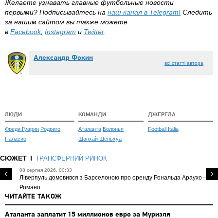
Желаете узнавать главные футбольные новости
первыми?
Подписывайтесь на
наш канал в
Telegram
!
Следить
за нашим сайтом вы также можете
в
Facebook
,
Instagram
и
Twitter
.
Александр Фокин
всі статті автора
ЛЮДИ
КОМАНДИ
ДЖЕРЕЛА
Фреди Гуарин
Родриго
Аталанта
Болонья
Football Italia
Паласио
Шанхай Шеньхуа
СЮЖЕТ
ТРАНСФЕРНИЙ РИНОК
08 серпня 2026, 00:33
Ліверпуль домовився з Барселоною про оренду Рональда Араухо —
Романо
ЧИТАЙТЕ ТАКОЖ
Аталанта заплатит 15 миллионов евро за Муриэля