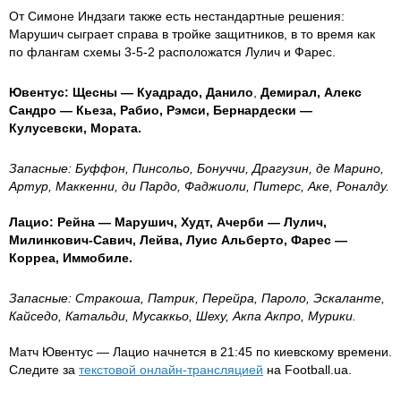
От Симоне Индзаги также есть нестандартные решения:
Марушич сыграет справа в тройке защитников, в то время как
по флангам схемы 3-5-2 расположатся Лулич и Фарес.
Ювентус: Щесны — Куадрадо,
Данило
,
Демирал, Алекс
Сандро — Кьеза, Рабио, Рэмси,
Бернардески —
Кулусевски,
Мората.
Запасные: Буффон, Пинсольо, Бонуччи, Драгузин, де Марино,
Артур, Маккенни, ди Пардо, Фаджиоли, Питерс, Аке, Роналду.
Лацио: Рейна — Марушич, Худт, Ачерби —
Лулич,
Милинкович-Савич, Лейва, Луис Альберто,
Фарес —
Корреа, Иммобиле.
Запасные: Стракоша, Патрик, Перейра, Пароло, Эскаланте,
Кайседо, Катальди, Мусаккьо, Шеху, Акпа Акпро, Мурики.
Матч Ювентус — Лацио начнется в 21:45 по киевскому времени.
Следите за
текстовой онлайн-трансляцией
на Football.ua.