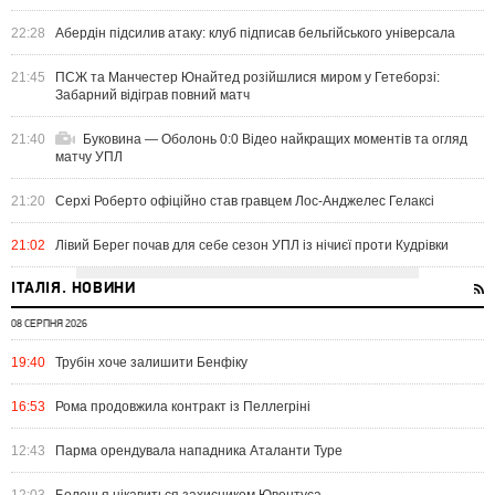
22:28
Абердін підсилив атаку: клуб підписав бельгійського універсала
21:45
ПСЖ та Манчестер Юнайтед розійшлися миром у Гетеборзі:
Забарний відіграв повний матч
21:40
Буковина — Оболонь 0:0 Відео найкращих моментів та огляд
матчу УПЛ
21:20
Серхі Роберто офіційно став гравцем Лос-Анджелес Гелаксі
21:02
Лівий Берег почав для себе сезон УПЛ із нічиєї проти Кудрівки
ІТАЛІЯ. НОВИНИ
08 СЕРПНЯ 2026
19:40
Трубін хоче залишити Бенфіку
16:53
Рома продовжила контракт із Пеллегріні
12:43
Парма орендувала нападника Аталанти Туре
12:03
Болонья цікавиться захисником Ювентуса