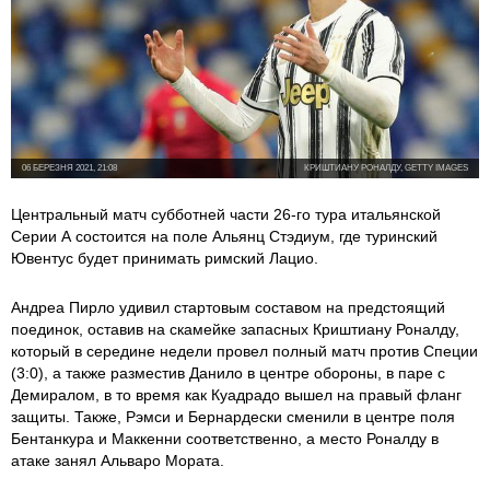
06 БЕРЕЗНЯ 2021, 21:08
КРИШТИАНУ РОНАЛДУ, GETTY IMAGES
Центральный матч субботней части 26-го тура итальянской
Серии А состоится на поле Альянц Стэдиум, где туринский
Ювентус будет принимать римский Лацио.
Андреа Пирло удивил стартовым составом на предстоящий
поединок, оставив на скамейке запасных Криштиану Роналду,
который в середине недели провел полный матч против Специи
(3:0), а также разместив Данило в центре обороны, в паре с
Демиралом, в то время как Куадрадо вышел на правый фланг
защиты. Также, Рэмси и Бернардески сменили в центре поля
Бентанкура и Маккенни соответственно, а место Роналду в
атаке занял Альваро Мората.