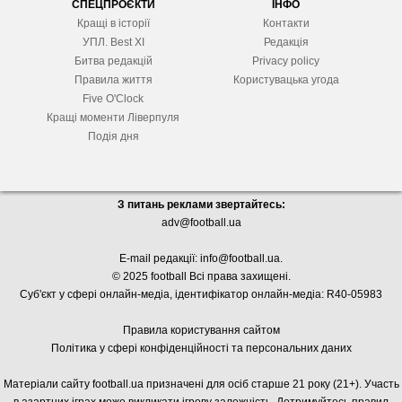
СПЕЦПРОЄКТИ
ІНФО
Кращі в історії
Контакти
УПЛ. Best XІ
Редакція
Битва редакцій
Privacy policy
Правила життя
Користувацька угода
Five O'Clock
Кращі моменти Ліверпуля
Подія дня
З питань реклами звертайтесь:
adv@football.ua
E-mail редакції:
info@football.ua
.
© 2025 football Всі права захищені.
Суб'єкт у сфері онлайн-медіа, і
дентифікатор онлайн-медіа: R40-05983
Правила користування сайтом
Політика у сфері конфіденційності та персональних даних
Матеріали сайту football.ua призначені для осіб старше 21 року (21+). Участь
в азартних іграх може викликати ігрову залежність. Дотримуйтесь правил