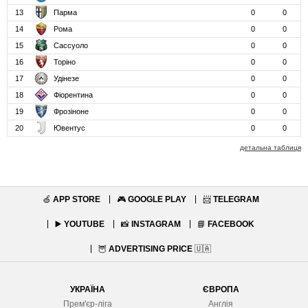
13
Парма
0
0
14
Рома
0
0
15
Сассуоло
0
0
16
Торіно
0
0
17
Удінезе
0
0
18
Фіорентина
0
0
19
Фрозіноне
0
0
20
Ювентус
0
0
детальна таблиця
🍏
APP STORE
🎮
GOOGLE PLAY
📨
TELEGRAM
▶️
YOUTUBE
📸
INSTAGRAM
📘
FACEBOOK
🦉
ADVERTISING PRICE
🇺🇦
УКРАЇНА
ЄВРОПА
Прем'єр-ліга
Англія