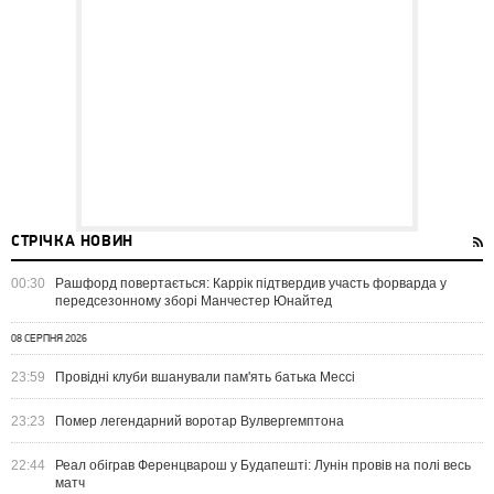
СТРІЧКА НОВИН
00:30
Рашфорд повертається: Каррік підтвердив участь форварда у
передсезонному зборі Манчестер Юнайтед
08 СЕРПНЯ 2026
23:59
Провідні клуби вшанували пам'ять батька Мессі
23:23
Помер легендарний воротар Вулвергемптона
22:44
Реал обіграв Ференцварош у Будапешті: Лунін провів на полі весь
матч