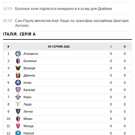
10:55
Болонья хоче підписати конкурента в атаку для Довбика
08:50
Сан-Паулу виплатив борг Лаціо за трансфер ексхавбека Шахтаря
Антоніо
ІТАЛІЯ. СЕРІЯ А
#
09 СЕРПНЯ 2026
І
О
1
Аталанта
0
0
2
Болонья
0
0
3
Венеція
0
0
4
Дженоа
0
0
5
Інтер
0
0
6
Кальярі
0
0
7
Комо
0
0
8
Лаціо
0
0
9
Лечче
0
0
10
Мілан
0
0
11
Монца
0
0
12
Наполі
0
0