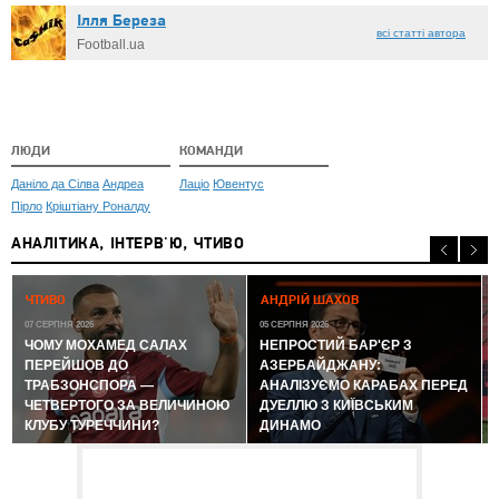
Ілля Береза
всі статті автора
Football.ua
ЛЮДИ
КОМАНДИ
Даніло да Сілва
Андреа
Лаціо
Ювентус
Пірло
Кріштіану Роналду
АНАЛІТИКА, ІНТЕРВ'Ю, ЧТИВО
0
ЧТИВО
АНДРІЙ ШАХОВ
07 СЕРПНЯ 2026
05 СЕРПНЯ 2026
ЧОМУ МОХАМЕД САЛАХ
НЕПРОСТИЙ БАР'ЄР З
ПЕРЕЙШОВ ДО
АЗЕРБАЙДЖАНУ:
ТРАБЗОНСПОРА —
АНАЛІЗУЄМО КАРАБАХ ПЕРЕД
ЧЕТВЕРТОГО ЗА ВЕЛИЧИНОЮ
ДУЕЛЛЮ З КИЇВСЬКИМ
КЛУБУ ТУРЕЧЧИНИ?
ДИНАМО