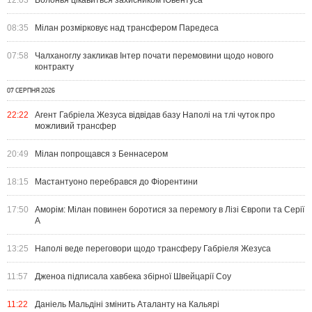
08:35
Мілан розмірковує над трансфером Паредеса
07:58
Чалханоглу закликав Інтер почати перемовини щодо нового
контракту
07 СЕРПНЯ 2026
22:22
Агент Габріела Жезуса відвідав базу Наполі на тлі чуток про
можливий трансфер
20:49
Мілан попрощався з Беннасером
18:15
Мастантуоно перебрався до Фіорентини
17:50
Аморім: Мілан повинен боротися за перемогу в Лізі Європи та Серії
А
13:25
Наполі веде переговори щодо трансферу Габріеля Жезуса
11:57
Дженоа підписала хавбека збірної Швейцарії Соу
11:22
Даніель Мальдіні змінить Аталанту на Кальярі