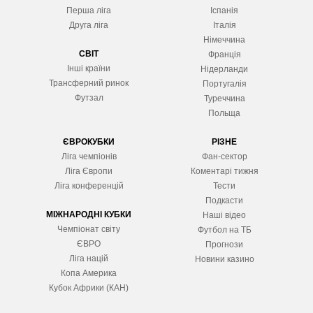
Перша ліга
Іспанія
Друга ліга
Італія
Німеччина
СВІТ
Франція
Інші країни
Нідерланди
Трансферний ринок
Португалія
Футзал
Туреччина
Польща
ЄВРОКУБКИ
РІЗНЕ
Ліга чемпіонів
Фан-сектор
Ліга Європ
и
Коментарі тижня
Ліга конференцій
Тести
Подкасти
МІЖНАРОДНІ КУБКИ
Наші відео
Чемпіонат світу
Футбол на ТБ
ЄВРО
Прогнози
Ліга націй
Новини казино
Копа Америка
Кубок Африки (КАН)