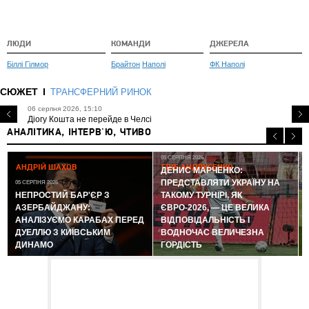
ЛЮДИ
КОМАНДИ
ДЖЕРЕЛА
Біллі Гілмор
Брайтон
Наполі
ФК Наполі
СЮЖЕТ
ТРАНСФЕРНИЙ РИНОК
06 серпня 2026, 15:10
Діогу Кошта не перейде в Челсі
АНАЛІТИКА, ІНТЕРВ'Ю, ЧТИВО
05 СЕРПНЯ 2026
АНДРІЙ ШАХОВ
ГЛІБ АНДРУСЕНКО
ДЕНИС МАРЧЕНКО:
ПРЕДСТАВЛЯТИ УКРАЇНУ НА
05 СЕРПНЯ 2026
0
НЕПРОСТИЙ БАР'ЄР З
ТАКОМУ ТУРНІРІ, ЯК
АЗЕРБАЙДЖАНУ:
ЄВРО-2026, — ЦЕ ВЕЛИКА
АНАЛІЗУЄМО КАРАБАХ ПЕРЕД
ВІДПОВІДАЛЬНІСТЬ І
ДУЕЛЛЮ З КИЇВСЬКИМ
ВОДНОЧАС ВЕЛИЧЕЗНА
ДИНАМО
ГОРДІСТЬ