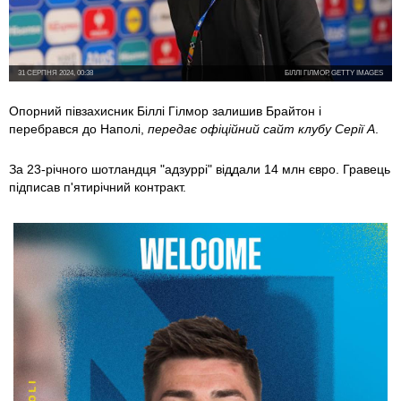
31 СЕРПНЯ 2024, 00:38
БІЛЛІ ГІЛМОР, GETTY IMAGES
Опорний півзахисник Біллі Гілмор залишив Брайтон і
перебрався до Наполі,
передає офіційний сайт клубу Серії А
.
За 23-річного шотландця "адзуррі" віддали 14 млн євро. Гравець
підписав п'ятирічний контракт.