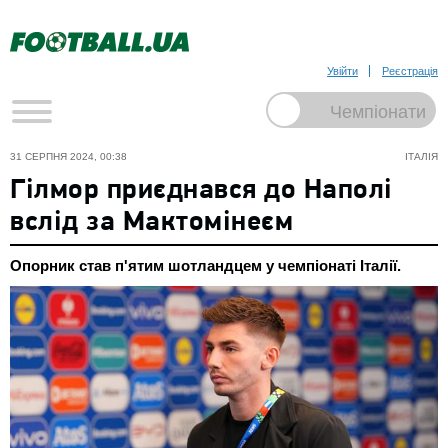
Увійти
Реєстрація
31 СЕРПНЯ 2024, 00:38
ІТАЛІЯ
Гілмор приєднався до Наполі
вслід за Мактомінеєм
Опорник став п'ятим шотландцем у чемпіонаті Італії.