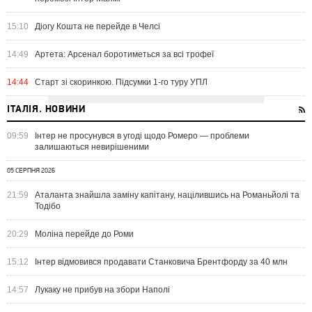
15:10
Діогу Кошта не перейде в Челсі
14:49
Артета: Арсенал боротиметься за всі трофеї
14:44
Старт зі скоринкою. Підсумки 1-го туру УПЛ
ІТАЛІЯ. НОВИНИ
09:59
Інтер не просунувся в угоді щодо Ромеро — проблеми
залишаються невирішеними
05 СЕРПНЯ 2026
21:59
Аталанта знайшла заміну капітану, націлившись на Романьйолі та
Тодібо
20:29
Моліна перейде до Роми
15:12
Інтер відмовився продавати Станковича Брентфорду за 40 млн
14:57
Лукаку не прибув на збори Наполі