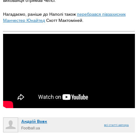
вихованця отримав Челсі.
Нагадаємо, раніше до Наполі також
перебрався півзахисник
Манчестер Юнайтед
Скотт Мактоміней.
Андрій Вовк
всі статті автора
Football.ua