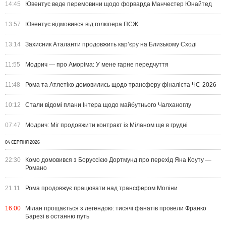
14:45
Ювентус веде перемовини щодо форварда Манчестер Юнайтед
13:57
Ювентус відмовився від голкіпера ПСЖ
13:14
Захисник Аталанти продовжить кар’єру на Близькому Сході
11:55
Модрич — про Аморіма: У мене гарне передчуття
11:48
Рома та Атлетіко домовились щодо трансферу фіналіста ЧС-2026
10:12
Стали відомі плани Інтера щодо майбутнього Чалханоглу
07:47
Модрич: Міг продовжити контракт із Міланом ще в грудні
04 СЕРПНЯ 2026
22:30
Комо домовився з Боруссією Дортмунд про перехід Яна Коуту —
Романо
21:11
Рома продовжує працювати над трансфером Моліни
16:00
Мілан прощається з легендою: тисячі фанатів провели Франко
Барезі в останню путь