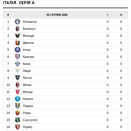
ІТАЛІЯ. СЕРІЯ А
#
06 СЕРПНЯ 2026
І
О
1
Аталанта
0
0
2
Болонья
0
0
3
Венеція
0
0
4
Дженоа
0
0
5
Інтер
0
0
6
Кальярі
0
0
7
Комо
0
0
8
Лаціо
0
0
9
Лечче
0
0
10
Мілан
0
0
11
Монца
0
0
12
Наполі
0
0
13
Парма
0
0
14
Рома
0
0
15
Сассуоло
0
0
16
Торіно
0
0