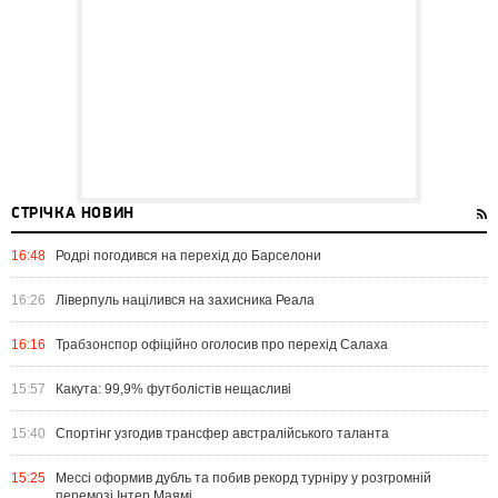
СТРІЧКА НОВИН
16:48
Родрі погодився на перехід до Барселони
16:26
Ліверпуль націлився на захисника Реала
16:16
Трабзонспор офіційно оголосив про перехід Салаха
15:57
Какута: 99,9% футболістів нещасливі
15:40
Спортінг узгодив трансфер австралійського таланта
15:25
Мессі оформив дубль та побив рекорд турніру у розгромній
перемозі Інтер Маямі