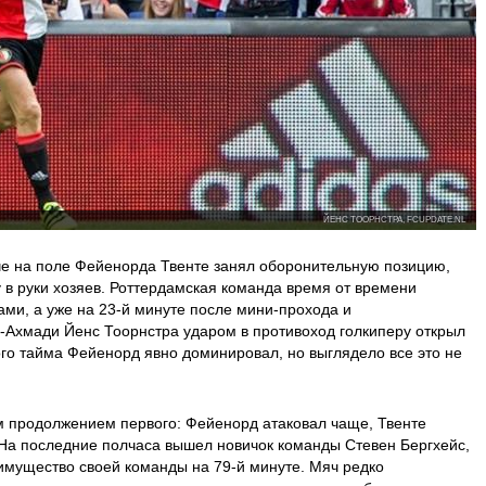
ЙЕНС ТООРНСТРА, FCUPDATE.NL
тче на поле Фейенорда Твенте занял оборонительную позицию,
 в руки хозяев. Роттердамская команда время от времени
ми, а уже на 23-й минуте после мини-прохода и
-Ахмади Йенс Тоорнстра ударом в противоход голкиперу открыл
вого тайма Фейенорд явно доминировал, но выглядело все это не
м продолжением первого: Фейенорд атаковал чаще, Твенте
 На последние полчаса вышел новичок команды Стевен Бергхейс,
имущество своей команды на 79-й минуте. Мяч редко