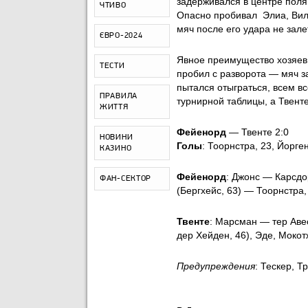
задерживался в центре поля
ЧТИВО
Опасно пробивал Элиа, Виль
мяч после его удара не зале
ЄВРО-2024
Явное преимущество хозяев 
ТЕСТИ
пробил с разворота — мяч за
пытался отыграться, всем в
ПРАВИЛА
турнирной таблицы, а Твенте
ЖИТТЯ
Фейенорд
— Твенте 2:0
НОВИНИ
Голы
: Тоорнстра, 23, Йорге
КАЗИНО
Фейенорд
: Джонс — Карсдо
ФАН-СЕКТОР
(Бергхейс, 63) — Тоорнстра,
Твенте
: Марсман — тер Авес
дер Хейден, 46), Эде, Моко
Предупреждения
: Тескер, Т