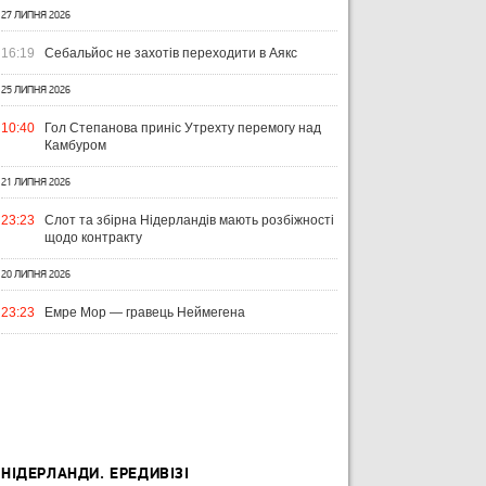
27 ЛИПНЯ 2026
16:19
Себальйос не захотів переходити в Аякс
25 ЛИПНЯ 2026
10:40
Гол Степанова приніс Утрехту перемогу над
Камбуром
21 ЛИПНЯ 2026
23:23
Слот та збірна Нідерландів мають розбіжності
щодо контракту
20 ЛИПНЯ 2026
23:23
Емре Мор — гравець Неймегена
НІДЕРЛАНДИ. ЕРЕДИВІЗІ