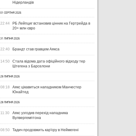
Нідерландів
01 СЕРПНЯ 2026
22:44
РБ Лейпциг встановив цінник на Гертрейда в
20+ млн євро
31 ЛИПНЯ 2026
22:40
Брандт став гравцем Аякса
14:50
Стала відома дата офіційного відходу тер
Штегена з Барселони
29 ЛИПНЯ 2026
08:18
Аякс цікавиться нападником Манчестер
Юнайтед
28 ЛИПНЯ 2026
11:30
Аякс узгодив перехід нападника
Вулвергемптона
08:50
Тадич продовжить кар'єру в Неймегені