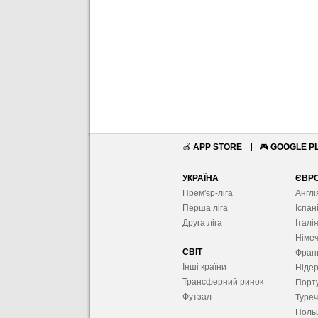
🍏
APP STORE
🎮
GOOGLE P
УКРАЇНА
ЄВР
Прем'єр-ліга
Англі
Перша ліга
Іспан
Друга ліга
Італі
Німе
СВІТ
Фран
Інші країни
Ніде
Трансферний ринок
Порту
Футзал
Туре
Поль