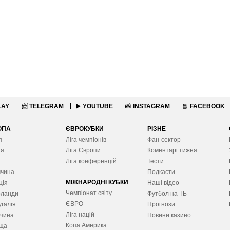
LAY
📨
TELEGRAM
▶️
YOUTUBE
📸
INSTAGRAM
📘
FACEBOOK
ОПА
ЄВРОКУБКИ
РІЗНЕ
я
Ліга чемпіонів
Фан-сектор
ія
Ліга Європ
и
Коментарі тижня
я
Ліга конференцій
Тести
ччина
Подкасти
МІЖНАРОДНІ КУБКИ
ція
Наші відео
Чемпіонат світу
рланди
Футбол на ТБ
ЄВРО
галія
Прогнози
Ліга націй
ччина
Новини казино
Копа Америка
ща