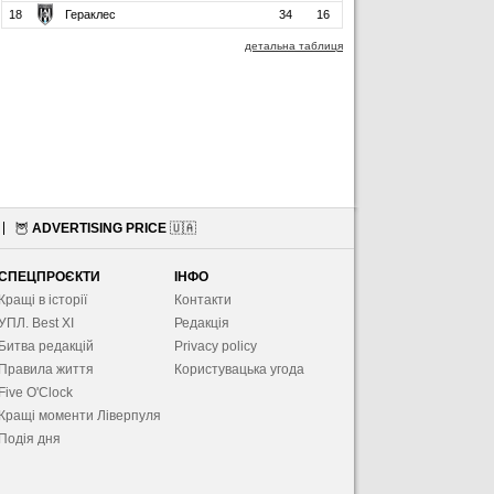
18
Гераклес
34
16
детальна таблиця
🦉
ADVERTISING PRICE
🇺🇦
СПЕЦПРОЄКТИ
ІНФО
Кращі в історії
Контакти
УПЛ. Best XІ
Редакція
Битва редакцій
Privacy policy
Правила життя
Користувацька угода
Five O'Clock
Кращі моменти Ліверпуля
Подія дня