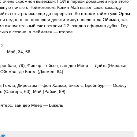
с очень скромной вывеской: ГЭИ в первой домашней игре этого
тивную ничью с Неймегеном. Кевин Май вывел свою команду
Дейтса отыгрались еще до перерыва. Во втором тайме уже Орлы
 и недолго: не прошло и десяти минут после гола Ойямаа, как
л окончательный счет встречи 2:2, заодно оформив дубль. Гоу
очко в сезоне, а Неймеген — второе.
:2
8 — Май, 34, 66
ронбаст, 79), Фишер, Тейссе, ван дер Меер — Дейтс (Нивельд,
 Ойямаа, де Когел (Даэмен, 84)
ч, Голла, Дирестам —фон Хаакке, Бикель, Брейнбург — Офосу
е (Слегерс, 63), Май (Райхи, 89)
олтерс, ван дер Меер — Бикель
кин