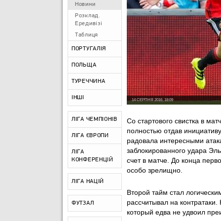
Новини
Розклад.
Ередивізі
Таблиця
ПОРТУГАЛІЯ
ПОЛЬЩА
ТУРЕЧЧИНА
ІНШІ
14 СЕРПНЯ 2016, 18:09
ЛІГА ЧЕМПІОНІВ
Со стартового свистка в ма
полностью отдав инициативу
ЛІГА ЄВРОПИ
радовала интересными атака
заблокированного удара Эль
ЛІГА
счет в матче. До конца пер
КОНФЕРЕНЦІЙ
особо зрелищно.
ЛІГА НАЦІЙ
Второй тайм стал логически
рассчитывал на контратаки.
ФУТЗАЛ
который едва не удвоил пре