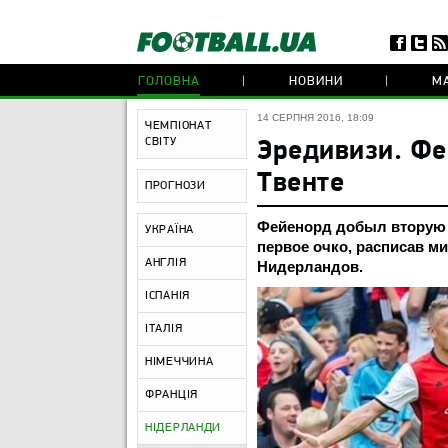
ГОЛОВНА
НОВИНИ
МА
14 СЕРПНЯ 2016, 18:09
ЧЕМПІОНАТ
СВІТУ
Эредивизи. Фе
Твенте
ПРОГНОЗИ
Фейенорд добыл вторую п
УКРАЇНА
первое очко, расписав м
АНГЛІЯ
Нидерландов.
ІСПАНІЯ
ІТАЛІЯ
НІМЕЧЧИНА
ФРАНЦІЯ
НІДЕРЛАНДИ