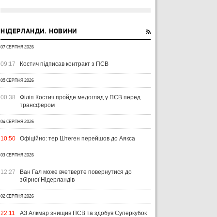
НІДЕРЛАНДИ. НОВИНИ
07 СЕРПНЯ 2026
09:17
Костич підписав контракт з ПСВ
05 СЕРПНЯ 2026
00:38
Філіп Костич пройде медогляд у ПСВ перед
трансфером
04 СЕРПНЯ 2026
10:50
Офіційно: тер Штеген перейшов до Аякса
03 СЕРПНЯ 2026
12:27
Ван Гал може вчетверте повернутися до
збірної Нідерландів
02 СЕРПНЯ 2026
22:11
АЗ Алкмар знищив ПСВ та здобув Суперкубок