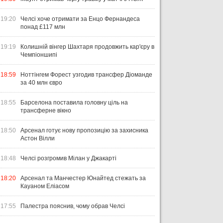
19:20
Челсі хоче отримати за Енцо Фернандеса
понад £117 млн
19:19
Колишній вінгер Шахтаря продовжить кар'єру в
Чемпіоншипі
18:59
Ноттінгем Форест узгодив трансфер Діоманде
за 40 млн євро
18:55
Барселона поставила головну ціль на
трансферне вікно
18:50
Арсенал готує нову пропозицію за захисника
Астон Вілли
18:48
Челсі розгромив Мілан у Джакарті
18:20
Арсенал та Манчестер Юнайтед стежать за
Кауаном Еліасом
17:55
Палестра пояснив, чому обрав Челсі