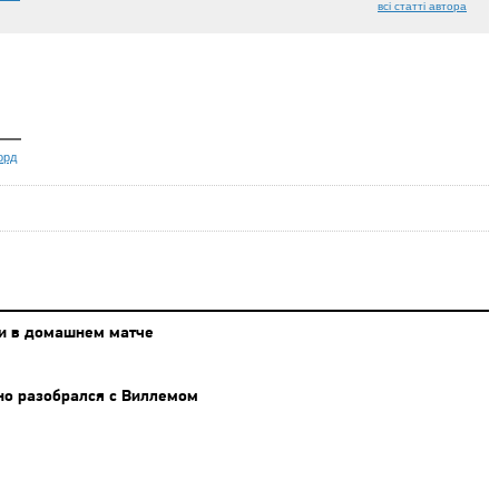
всі статті автора
орд
ки в домашнем матче
но разобрался с Виллемом