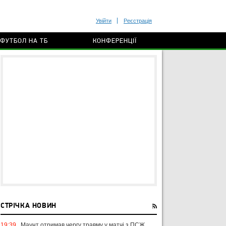
Увійти
Реєстрація
ФУТБОЛ НА ТБ
КОНФЕРЕНЦІЇ
СТРІЧКА НОВИН
19:39
Маунт отримав чергу травму у матчі з ПСЖ