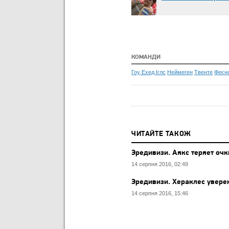
КОМАНДИ
Гоу Ехед Іглс
Неймеген
Твенте
Феєн
ЧИТАЙТЕ ТАКОЖ
Эредивизи. Аякс теряет оч
14 серпня 2016, 02:49
Эредивизи. Хераклес увере
14 серпня 2016, 15:46