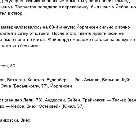
, регулярно возникали опасные моменты у ворот обеих команд.
ена и Тоорнстра попадали в перекладину; был шанс у Йебоа, но
тел в створ.
материализовалось на 80-й минуте: Йоргенсен сильно и точно
летел в сетку от штанги. После этого Твенте практически не
се было понятно и итак: Фейенорд ожидаемо остался на верхушке
 пока что без очков.
нсен, 80
рп, Боттегин, Конголо, Вуденберг — Эль-Ахмади, Вильена, Куйт
 Элиа (Басачикоглу, 77), Йоргенсен
т (ван дер Лели, 73), Андерсен, Бейен, Трайковски — Тескер (ван
тжо — Йебоа, Зиех, Остервейк (Юнал, 57)
райковски, Зиех