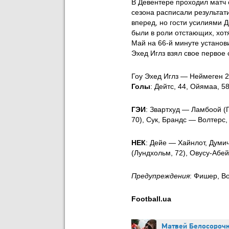
В Девентере проходил матч 
сезона расписали результа
вперед, но гости усилиями 
были в роли отстающих, хотя
Май на 66-й минуте установи
Эхед Иглз взял свое первое 
Гоу Эхед Иглз — Неймеген 2
Голы
: Дейтс, 44, Ойямаа, 5
ГЭИ
: Звартхуд — Ламбоой (Г
70), Сук, Брандс — Волтерс,
НЕК
: Дейе — Хайнлот, Думи
(Лундхольм, 72), Овусу-Абей
Предупреждения
: Фишер, В
Football.ua
Матвей Белосороч