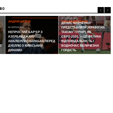
ИВО
05 СЕРПНЯ 2026
АНДРІЙ ШАХОВ
ГЛІБ АНДРУСЕНКО
ДЕНИС МАРЧЕНКО:
ПРЕДСТАВЛЯТИ УКРАЇНУ НА
05 СЕРПНЯ 2026
НЕПРОСТИЙ БАР'ЄР З
ТАКОМУ ТУРНІРІ, ЯК
АЗЕРБАЙДЖАНУ:
ЄВРО-2026, — ЦЕ ВЕЛИКА
АНАЛІЗУЄМО КАРАБАХ ПЕРЕД
ВІДПОВІДАЛЬНІСТЬ І
Ю
ДУЕЛЛЮ З КИЇВСЬКИМ
ВОДНОЧАС ВЕЛИЧЕЗНА
ДИНАМО
ГОРДІСТЬ