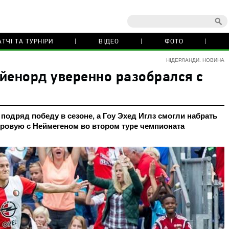
ТЧІ ТА ТУРНІРИ
ВІДЕО
ФОТО
НІДЕРЛАНДИ. НОВИНА
йенорд уверенно разобрался с
одряд победу в сезоне, а Гоу Эхед Иглз смогли набрать
ировую с Неймегеном во втором туре чемпионата