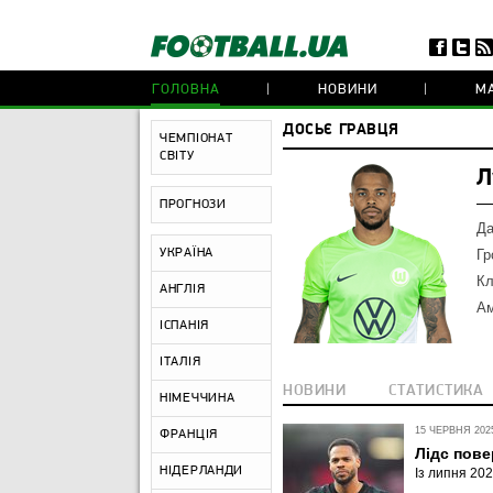
ГОЛОВНА
НОВИНИ
МА
ДОСЬЄ ГРАВЦЯ
ЧЕМПІОНАТ
СВІТУ
Л
ПРОГНОЗИ
Да
УКРАЇНА
Гр
Кл
АНГЛІЯ
Ам
ІСПАНІЯ
ІТАЛІЯ
НОВИНИ
СТАТИСТИКА
НІМЕЧЧИНА
15 ЧЕРВНЯ 2025
ФРАНЦІЯ
Лідс пове
НІДЕРЛАНДИ
Із липня 20