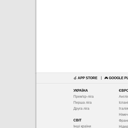
🍏
APP STORE
🎮
GOOGLE P
УКРАЇНА
ЄВР
Прем'єр-ліга
Англі
Перша ліга
Іспан
Друга ліга
Італі
Німе
СВІТ
Фран
Інші країни
Ніде