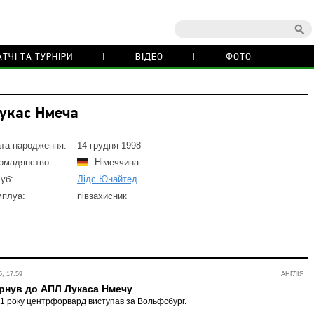
ТЧІ ТА ТУРНІРИ
ВІДЕО
ФОТО
укас Нмеча
та народження:
14 грудня 1998
омадянство:
Німеччина
уб:
Лідс Юнайтед
плуа:
півзахисник
, 17:59
АНГЛІЯ
рнув до АПЛ Лукаса Нмечу
21 року центрфорвард виступав за Вольфсбург.