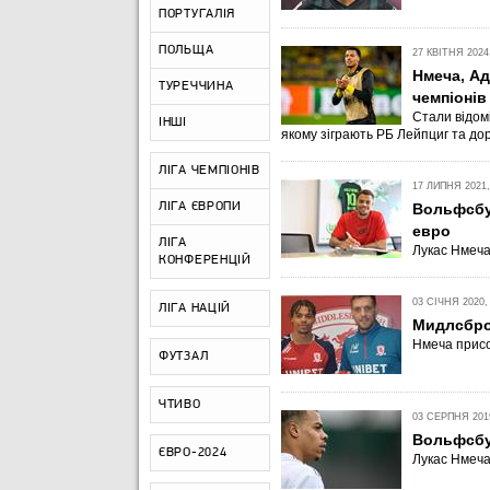
ПОРТУГАЛІЯ
ПОЛЬЩА
27 КВІТНЯ 2024,
Нмеча, Ад
ТУРЕЧЧИНА
чемпіонів
Стали відомі
ІНШІ
якому зіграють РБ Лейпциг та до
ЛІГА ЧЕМПІОНІВ
17 ЛИПНЯ 2021,
ЛІГА ЄВРОПИ
Вольфсбу
евро
ЛІГА
Лукас Нмеча
КОНФЕРЕНЦІЙ
03 СІЧНЯ 2020,
ЛІГА НАЦІЙ
Мидлсбро
Нмеча присо
ФУТЗАЛ
ЧТИВО
03 СЕРПНЯ 2019
Вольфсбу
ЄВРО-2024
Лукас Нмеча