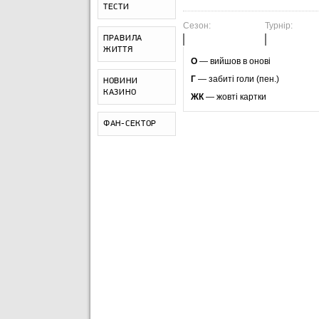
ТЕСТИ
Сезон:
Турнір:
ПРАВИЛА
ЖИТТЯ
O
— вийшов в онові
Г
— забиті голи (пен.)
НОВИНИ
КАЗИНО
ЖК
— жовті картки
ФАН-СЕКТОР