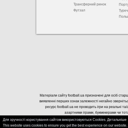
Трансферний ринок
Порту
Футзал
Туре
Поль
Матеріали сайту football.ua призначені для осіб старш
виявленні перших ознак залежності негайно звернітьс
ресурс football.ua не проводить ігри на реальні та/
азартними іграми, букмекерами чи тота
Для зручності користування сайтом використовуються Cookies. Детальніше
This website uses cookies to ensure you get the best experience on our website.