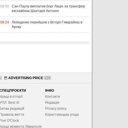
08:50
Сан-Паулу виплатив борг Лаціо за трансфер
ексхавбека Шахтаря Антоніо
08:24
Лебеденко перейшов з Віторії Гімарайнш в
Ароку
🦉
ADVERTISING PRICE
🇺🇦
СПЕЦПРОЄКТИ
ІНФО
Кращі в історії
Контакти
УПЛ. Best XІ
Редакція
Битва редакцій
Privacy policy
Правила життя
Користувацька угода
Five O'Clock
Кращі моменти Ліверпуля