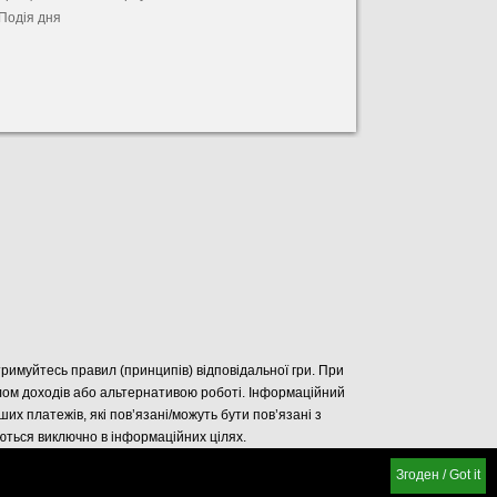
Подія дня
отримуйтесь правил (принципів) відповідальної гри. При
елом доходів або альтернативою роботі. Інформаційний
нших платежів, які пов’язані/можуть бути пов’язані з
уються виключно в інформаційних цілях.
Згоден / Got it