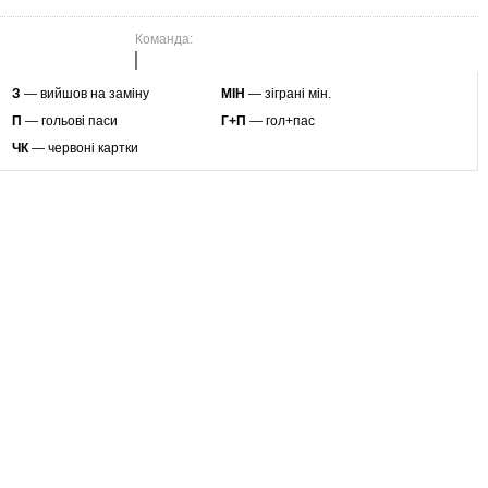
Команда:
З
— вийшов на заміну
МІН
— зіграні мін.
П
— гольові паси
Г+П
— гол+пас
ЧК
— червоні картки