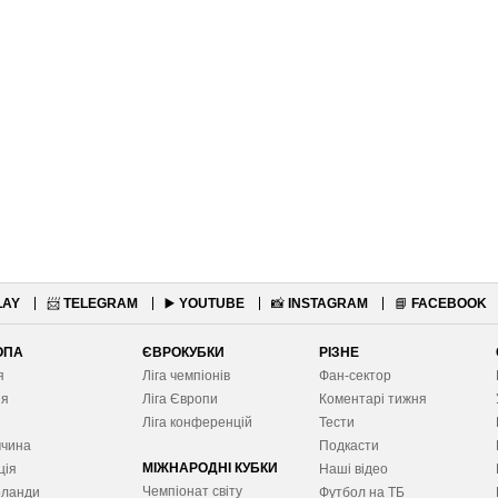
LAY
📨
TELEGRAM
▶️
YOUTUBE
📸
INSTAGRAM
📘
FACEBOOK
ОПА
ЄВРОКУБКИ
РІЗНЕ
я
Ліга чемпіонів
Фан-сектор
ія
Ліга Європ
и
Коментарі тижня
я
Ліга конференцій
Тести
ччина
Подкасти
МІЖНАРОДНІ КУБКИ
ція
Наші відео
Чемпіонат світу
рланди
Футбол на ТБ