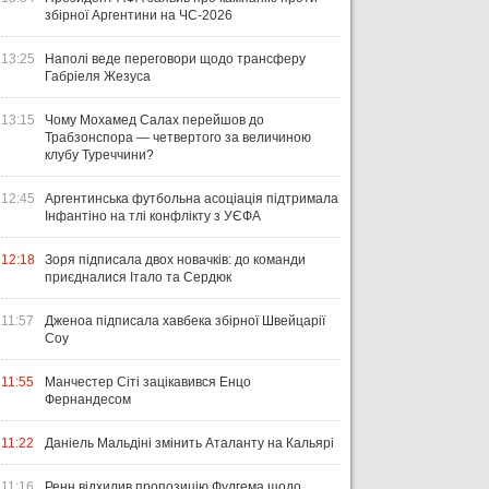
збірної Аргентини на ЧС-2026
13:25
Наполі веде переговори щодо трансферу
Габріеля Жезуса
13:15
Чому Мохамед Салах перейшов до
Трабзонспора — четвертого за величиною
клубу Туреччини?
12:45
Аргентинська футбольна асоціація підтримала
Інфантіно на тлі конфлікту з УЄФА
12:18
Зоря підписала двох новачків: до команди
приєдналися Італо та Сердюк
11:57
Дженоа підписала хавбека збірної Швейцарії
Соу
11:55
Манчестер Сіті зацікавився Енцо
Фернандесом
11:22
Даніель Мальдіні змінить Аталанту на Кальярі
11:16
Ренн відхилив пропозицію Фулгема щодо