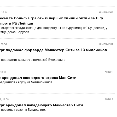
 16:14
НІМЕЧЧИНА
еємі та Вольф зіграють із перших хвилин битви за Лігу
 проти РБ Лейпциг
 стартові склади команд для поєдинку 31-го туру німецької Бундесліги, у
ртмундська Боруссія.
 00:54
НІМЕЧЧИНА
рг подписал форварда Манчестер Сити за 13 миллионов
 продолжит карьеру в немецкой Бундеслиге.
 18:16
АНГЛІЯ
 арендовал еще одного игрока Ман Сити
единился к клубу из Чемпионшипа.
, 18:58
АНГЛІЯ
рг арендовал нападающего Манчестер Сити
 проведет сезон в Бундеслиге.