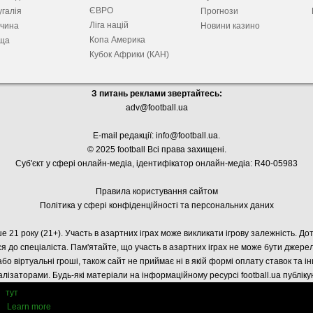
ЄВРО
галія
Прогнози
Ліга націй
ччина
Новини казино
Копа Америка
ща
Кубок Африки (КАН)
З питань реклами звертайтесь:
adv@football.ua
E-mail редакції:
info@football.ua
.
© 2025 football Всі права захищені.
Суб'єкт у сфері онлайн-медіа, і
дентифікатор онлайн-медіа: R40-05983
Правила користування сайтом
Політика у сфері конфіденційності та персональних даних
е 21 року (21+). Участь в азартних іграх може викликати ігрову залежність. Д
я до спеціаліста. Пам'ятайте, що участь в азартних іграх не може бути джер
або віртуальні гроші, також сайт не приймає ні в якій формі оплату ставок та і
лізаторами. Будь-які матеріали на інформаційному ресурсі football.ua публік
тут
Learn more