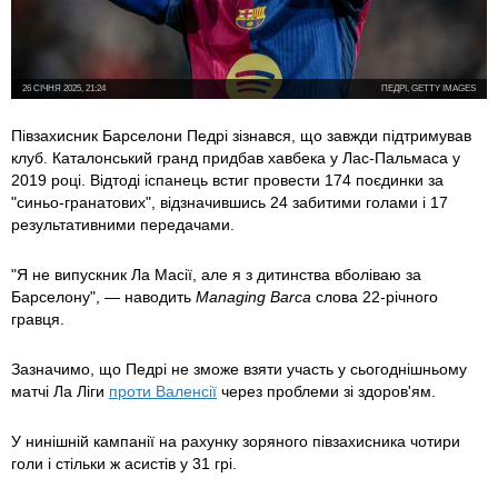
26 СІЧНЯ 2025, 21:24
ПЕДРІ, GETTY IMAGES
Півзахисник Барселони Педрі зізнався, що завжди підтримував
клуб. Каталонський гранд придбав хавбека у Лас-Пальмаса у
2019 році. Відтоді іспанець встиг провести 174 поєдинки за
"синьо-гранатових", відзначившись 24 забитими голами і 17
результативними передачами.
"Я не випускник Ла Масії, але я з дитинства вболіваю за
Барселону", — наводить
Managing Barca
слова 22-річного
гравця.
Зазначимо, що Педрі не зможе взяти участь у сьогоднішньому
матчі Ла Ліги
проти Валенсії
через проблеми зі здоров'ям.
У нинішній кампанії на рахунку зоряного півзахисника чотири
голи і стільки ж асистів у 31 грі.