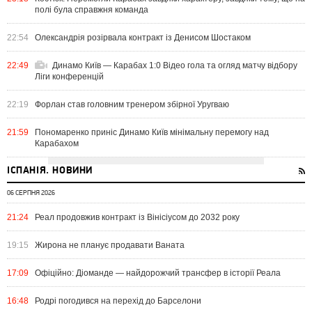
полі була справжня команда
22:54
Олександрія розірвала контракт із Денисом Шостаком
22:49
Динамо Київ — Карабах 1:0 Відео гола та огляд матчу відбору
Ліги конференцій
22:19
Форлан став головним тренером збірної Уругваю
21:59
Пономаренко приніс Динамо Київ мінімальну перемогу над
Карабахом
ІСПАНІЯ. НОВИНИ
06 СЕРПНЯ 2026
21:24
Реал продовжив контракт із Вінісіусом до 2032 року
19:15
Жирона не планує продавати Ваната
17:09
Офіційно: Діоманде — найдорожчий трансфер в історії Реала
16:48
Родрі погодився на перехід до Барселони