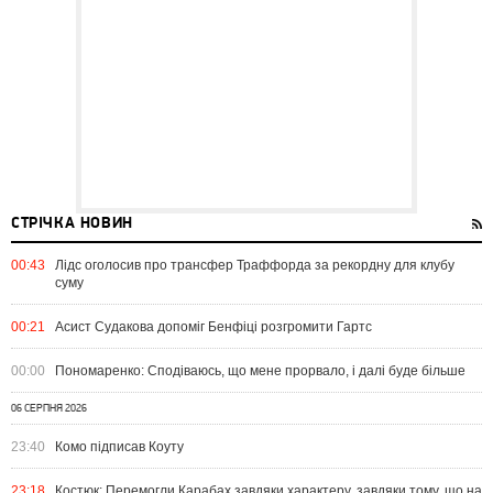
СТРІЧКА НОВИН
00:43
Лідс оголосив про трансфер Траффорда за рекордну для клубу
суму
00:21
Асист Судакова допоміг Бенфіці розгромити Гартс
00:00
Пономаренко: Сподіваюсь, що мене прорвало, і далі буде більше
06 СЕРПНЯ 2026
23:40
Комо підписав Коуту
23:18
Костюк: Перемогли Карабах завдяки характеру, завдяки тому, що на