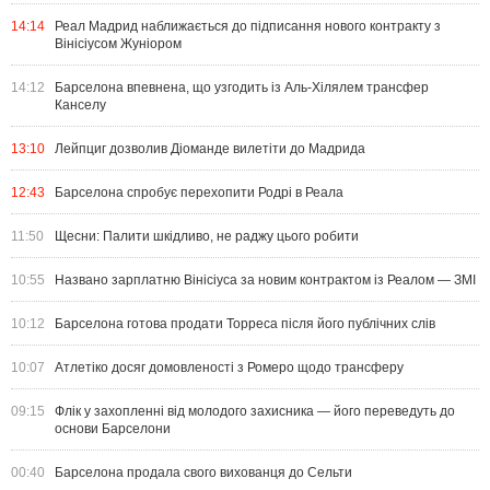
14:14
Реал Мадрид наближається до підписання нового контракту з
Вінісіусом Жуніором
14:12
Барселона впевнена, що узгодить із Аль-Хілялем трансфер
Канселу
13:10
Лейпциг дозволив Діоманде вилетіти до Мадрида
12:43
Барселона спробує перехопити Родрі в Реала
11:50
Щесни: Палити шкідливо, не раджу цього робити
10:55
Названо зарплатню Вінісіуса за новим контрактом із Реалом — ЗМІ
10:12
Барселона готова продати Торреса після його публічних слів
10:07
Атлетіко досяг домовленості з Ромеро щодо трансферу
09:15
Флік у захопленні від молодого захисника — його переведуть до
основи Барселони
00:40
Барселона продала свого вихованця до Сельти