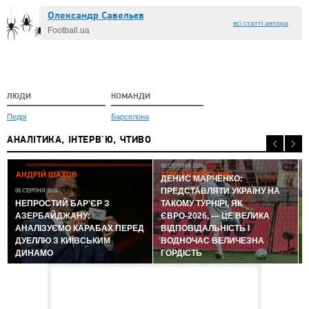
Олександр Caвeльєв
всі статті автора
Football.ua
ЛЮДИ
КОМАНДИ
Педрі
Барселона
АНАЛІТИКА, ІНТЕРВ'Ю, ЧТИВО
05 СЕРПНЯ 2026
АНДРІЙ ШАХОВ
ГЛІБ АНДРУСЕНКО
ДЕНИС МАРЧЕНКО:
ПРЕДСТАВЛЯТИ УКРАЇНУ НА
05 СЕРПНЯ 2026
0
НЕПРОСТИЙ БАР'ЄР З
ТАКОМУ ТУРНІРІ, ЯК
АЗЕРБАЙДЖАНУ:
ЄВРО-2026, — ЦЕ ВЕЛИКА
АНАЛІЗУЄМО КАРАБАХ ПЕРЕД
ВІДПОВІДАЛЬНІСТЬ І
ДУЕЛЛЮ З КИЇВСЬКИМ
ВОДНОЧАС ВЕЛИЧЕЗНА
ДИНАМО
ГОРДІСТЬ