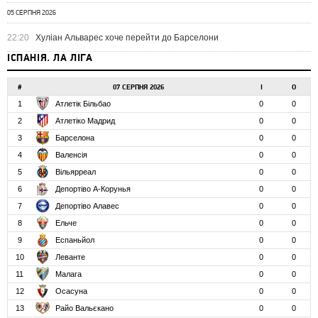
05 СЕРПНЯ 2026
22:20
Хуліан Альварес хоче перейти до Барселони
ІСПАНІЯ. ЛА ЛІГА
#
07 СЕРПНЯ 2026
І
О
1
Атлетік Більбао
0
0
2
Атлетіко Мадрид
0
0
3
Барселона
0
0
4
Валенсія
0
0
5
Вільярреал
0
0
6
Депортіво А-Корунья
0
0
7
Депортіво Алавес
0
0
8
Ельче
0
0
9
Еспаньйол
0
0
10
Леванте
0
0
11
Малага
0
0
12
Осасуна
0
0
13
Райо Вальєкано
0
0