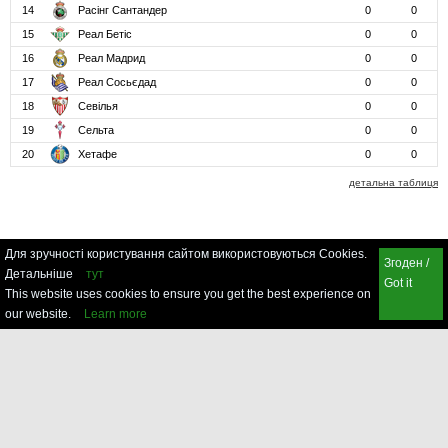
14
Расінг Сантандер
0
0
15
Реал Бетіс
0
0
16
Реал Мадрид
0
0
17
Реал Сосьєдад
0
0
18
Севілья
0
0
19
Сельта
0
0
20
Хетафе
0
0
детальна таблиця
Для зручності користування сайтом використовуються Cookies.
Згоден /
Детальніше
тут
Got it
This website uses cookies to ensure you get the best experience on
our website.
Learn more