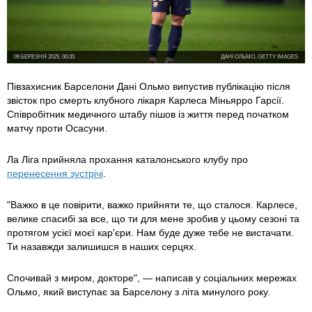
09 БЕРЕЗНЯ 2025, 00:35
ДАНІ ОЛЬМО, GETTY IMAGES
Півзахисник Барселони Дані Ольмо випустив публікацію після
звісток про смерть клубного лікаря Карлеса Міньярро Гарсії.
Співробітник медичного штабу пішов із життя перед початком
матчу проти Осасуни.
Ла Ліга прийняла прохання каталонського клубу про
перенесення зустрічі
.
"Важко в це повірити, важко прийняти те, що сталося. Карлесе,
велике спасибі за все, що ти для мене зробив у цьому сезоні та
протягом усієї моєї кар'єри. Нам буде дуже тебе не вистачати.
Ти назавжди залишишся в наших серцях.
Спочивай з миром, докторе", — написав у соціальних мережах
Ольмо, який виступає за Барселону з літа минулого року.