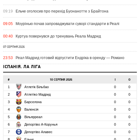
09:19
Ельче оголосив про перехід Буонанотте з Брайтона
09:05
Моурінью почав запроваджувати суворі стандарти в Реалі
00:40
Куртуа повернувся до тренувань Реала Мадрид
07 СЕРПНЯ 2026
23:53
Реал Мадрид готовий відпустити Ендріка в оренду — Романо
ІСПАНІЯ. ЛА ЛІГА
#
10 СЕРПНЯ 2026
І
О
1
Атлетік Більбао
0
0
2
Атлетіко Мадрид
0
0
3
Барселона
0
0
4
Валенсія
0
0
5
Вільярреал
0
0
6
Депортіво А-Корунья
0
0
7
Депортіво Алавес
0
0
8
Ельче
0
0