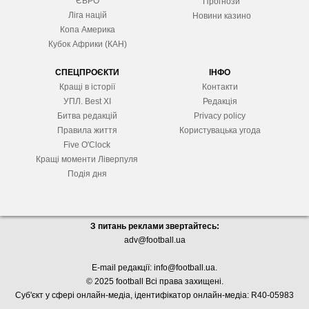
ЄВРО
Прогнози
Ліга націй
Новини казино
Копа Америка
Кубок Африки (КАН)
СПЕЦПРОЄКТИ
ІНФО
Кращі в історії
Контакти
УПЛ. Best XІ
Редакція
Битва редакцій
Privacy policy
Правила життя
Користувацька угода
Five O'Clock
Кращі моменти Ліверпуля
Подія дня
З питань реклами звертайтесь:
adv@football.ua
E-mail редакції:
info@football.ua
.
© 2025 football Всі права захищені.
Суб'єкт у сфері онлайн-медіа, і
дентифікатор онлайн-медіа: R40-05983