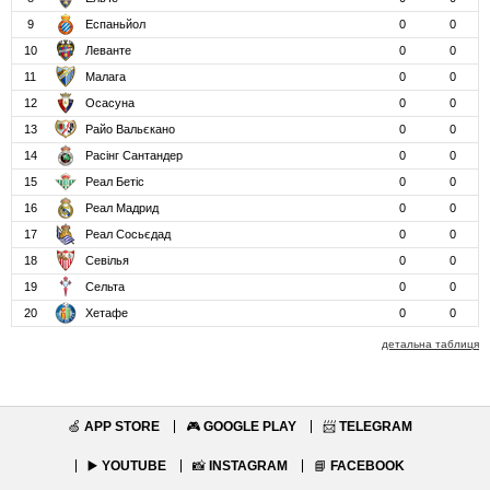
9
Еспаньйол
0
0
10
Леванте
0
0
11
Малага
0
0
12
Осасуна
0
0
13
Райо Вальєкано
0
0
14
Расінг Сантандер
0
0
15
Реал Бетіс
0
0
16
Реал Мадрид
0
0
17
Реал Сосьєдад
0
0
18
Севілья
0
0
19
Сельта
0
0
20
Хетафе
0
0
детальна таблиця
🍏
APP STORE
🎮
GOOGLE PLAY
📨
TELEGRAM
▶️
YOUTUBE
📸
INSTAGRAM
📘
FACEBOOK