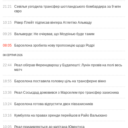
21:21
Севілья узгодила трансфер шотландського бомбардира за 9 млн
євро
10:15
Рівер Плейт підписав вінгера Атлетіко Альмаду
09:26
Вальверде: Не очікував, що Моурінью буде таким
08:05
Барселона зробила нову пропозицію щодо Родрі
08 СЕРПНЯ 2026
22:44
Реал обіграв Ференцварош у Будапешті: Лунін провів на полі весь
матч
18:55
Барселона поставила головну ціль на трансферне вікно
13:36
Реал Сосьєдад домовився з Марселем про трансфер захисника
13:24
Барселона готова відпустити двох півзахисників
13:16
Кумбулла на правах оренди перейшов в Райо Вальєкано
10:05
Реал придивляється до капітана Ювентуса