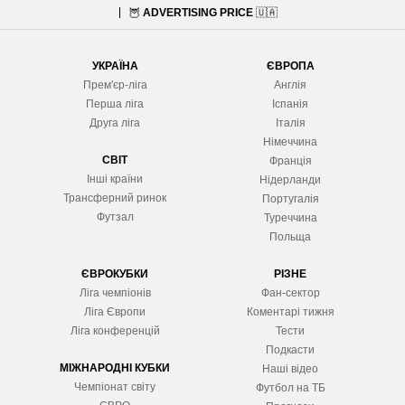
🦉
ADVERTISING PRICE
🇺🇦
УКРАЇНА
ЄВРОПА
Прем'єр-ліга
Англія
Перша ліга
Іспанія
Друга ліга
Італія
Німеччина
СВІТ
Франція
Інші країни
Нідерланди
Трансферний ринок
Португалія
Футзал
Туреччина
Польща
ЄВРОКУБКИ
РІЗНЕ
Ліга чемпіонів
Фан-сектор
Ліга Європ
и
Коментарі тижня
Ліга конференцій
Тести
Подкасти
МІЖНАРОДНІ КУБКИ
Наші відео
Чемпіонат світу
Футбол на ТБ