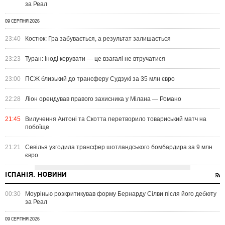
за Реал
09 СЕРПНЯ 2026
23:40
Костюк: Гра забувається, а результат залишається
23:23
Туран: Іноді керувати — це взагалі не втручатися
23:00
ПСЖ близький до трансферу Судзукі за 35 млн євро
22:28
Ліон орендував правого захисника у Мілана — Романо
21:45
Вилучення Антоні та Скотта перетворило товариський матч на
побоїще
21:21
Севілья узгодила трансфер шотландського бомбардира за 9 млн
євро
ІСПАНІЯ. НОВИНИ
00:30
Моурінью розкритикував форму Бернарду Сілви після його дебюту
за Реал
09 СЕРПНЯ 2026