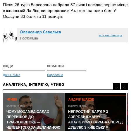
Після 26 турів Барселона набрала 57 очок і посідає перше місце
в іспанській Ла Лізі, випереджаючи Атлетіко на один бал. У
Осасуни 33 бали та 11 позиція.
Олександр Caвeльєв
всі статті автора
Football.ua
ЛЮДИ
КОМАНДИ
Дані Ольмо
Барселона
АНАЛІТИКА, ІНТЕРВ'Ю, ЧТИВО
0
ЧТИВО
АНДРІЙ ШАХОВ
07 СЕРПНЯ 2026
05 СЕРПНЯ 2026
ЧОМУ МОХАМЕД САЛАХ
НЕПРОСТИЙ БАР'ЄР З
ПЕРЕЙШОВ ДО
АЗЕРБАЙДЖАНУ:
ТРАБЗОНСПОРА —
АНАЛІЗУЄМО КАРАБАХ ПЕРЕД
ЧЕТВЕРТОГО ЗА ВЕЛИЧИНОЮ
ДУЕЛЛЮ З КИЇВСЬКИМ