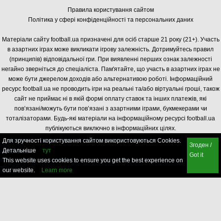
Правила користування сайтом
Політика у сфері конфіденційності та персональних даних
Матеріали сайту football.ua призначені для осіб старше 21 року (21+). Участь
в азартних іграх може викликати ігрову залежність. Дотримуйтесь правил
(принципів) відповідальної гри. При виявленні перших ознак залежності
негайно зверніться до спеціаліста. Пам'ятайте, що участь в азартних іграх не
може бути джерелом доходів або альтернативою роботі. Інформаційний
ресурс football.ua не проводить ігри на реальні та/або віртуальні гроші, також
сайт не приймає ні в якій формі оплату ставок та інших платежів, які
пов’язані/можуть бути пов’язані з азартними іграми, букмекерами чи
тоталізаторами. Будь-які матеріали на інформаційному ресурсі football.ua
публікуються виключно в інформаційних цілях.
Для зручності користування сайтом використовуються Cookies.
Згоден /
Детальніше
тут
Got it
This website uses cookies to ensure you get the best experience on
our website.
Learn more