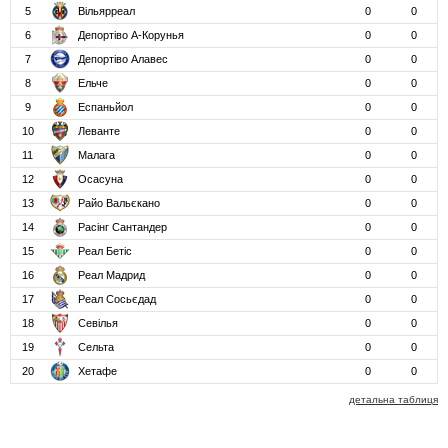
5
Вільярреал
0
0
6
Депортіво А-Корунья
0
0
7
Депортіво Алавес
0
0
8
Ельче
0
0
9
Еспаньйол
0
0
10
Леванте
0
0
11
Малага
0
0
12
Осасуна
0
0
13
Райо Вальєкано
0
0
14
Расінг Сантандер
0
0
15
Реал Бетіс
0
0
16
Реал Мадрид
0
0
17
Реал Сосьєдад
0
0
18
Севілья
0
0
19
Сельта
0
0
20
Хетафе
0
0
детальна таблиця