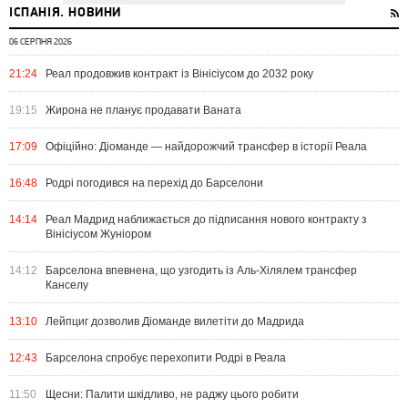
ІСПАНІЯ. НОВИНИ
06 СЕРПНЯ 2026
21:24
Реал продовжив контракт із Вінісіусом до 2032 року
19:15
Жирона не планує продавати Ваната
17:09
Офіційно: Діоманде — найдорожчий трансфер в історії Реала
16:48
Родрі погодився на перехід до Барселони
14:14
Реал Мадрид наближається до підписання нового контракту з
Вінісіусом Жуніором
14:12
Барселона впевнена, що узгодить із Аль-Хілялем трансфер
Канселу
13:10
Лейпциг дозволив Діоманде вилетіти до Мадрида
12:43
Барселона спробує перехопити Родрі в Реала
11:50
Щесни: Палити шкідливо, не раджу цього робити