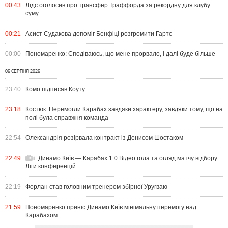
00:43
Лідс оголосив про трансфер Траффорда за рекордну для клубу
суму
00:21
Асист Судакова допоміг Бенфіці розгромити Гартс
00:00
Пономаренко: Сподіваюсь, що мене прорвало, і далі буде більше
06 СЕРПНЯ 2026
23:40
Комо підписав Коуту
23:18
Костюк: Перемогли Карабах завдяки характеру, завдяки тому, що на
полі була справжня команда
22:54
Олександрія розірвала контракт із Денисом Шостаком
22:49
Динамо Київ — Карабах 1:0 Відео гола та огляд матчу відбору
Ліги конференцій
22:19
Форлан став головним тренером збірної Уругваю
21:59
Пономаренко приніс Динамо Київ мінімальну перемогу над
Карабахом