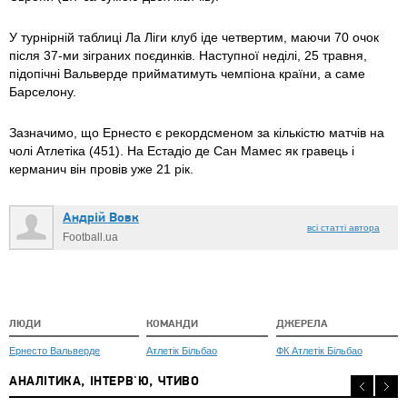
У турнірній таблиці Ла Ліги клуб іде четвертим, маючи 70 очок
після 37-ми зіграних поєдинків. Наступної неділі, 25 травня,
підопічні Вальверде прийматимуть чемпіона країни, а саме
Барселону.
Зазначимо, що Ернесто є рекордсменом за кількістю матчів на
чолі Атлетіка (451). На Естадіо де Сан Мамес як гравець і
керманич він провів уже 21 рік.
Андрій Вовк
всі статті автора
Football.ua
ЛЮДИ
КОМАНДИ
ДЖЕРЕЛА
Ернесто Вальверде
Атлетік Більбао
ФК Атлетік Більбао
АНАЛІТИКА, ІНТЕРВ'Ю, ЧТИВО