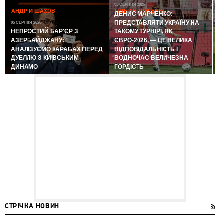
05 СЕРПНЯ 2026
АНДРІЙ ШАХОВ
ГЛІБ АНДРУСЕНКО
ДЕНИС МАРЧЕНКО:
ПРЕДСТАВЛЯТИ УКРАЇНУ НА
05 СЕРПНЯ 2026
0
НЕПРОСТИЙ БАР'ЄР З
ТАКОМУ ТУРНІРІ, ЯК
АЗЕРБАЙДЖАНУ:
ЄВРО-2026, — ЦЕ ВЕЛИКА
АНАЛІЗУЄМО КАРАБАХ ПЕРЕД
ВІДПОВІДАЛЬНІСТЬ І
ДУЕЛЛЮ З КИЇВСЬКИМ
ВОДНОЧАС ВЕЛИЧЕЗНА
ДИНАМО
ГОРДІСТЬ
СТРІЧКА НОВИН