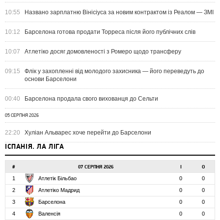
10:55
Названо зарплатню Вінісіуса за новим контрактом із Реалом — ЗМІ
10:12
Барселона готова продати Торреса після його публічних слів
10:07
Атлетіко досяг домовленості з Ромеро щодо трансферу
09:15
Флік у захопленні від молодого захисника — його переведуть до
основи Барселони
00:40
Барселона продала свого вихованця до Сельти
05 СЕРПНЯ 2026
22:20
Хуліан Альварес хоче перейти до Барселони
ІСПАНІЯ. ЛА ЛІГА
#
07 СЕРПНЯ 2026
І
О
1
Атлетік Більбао
0
0
2
Атлетіко Мадрид
0
0
3
Барселона
0
0
4
Валенсія
0
0