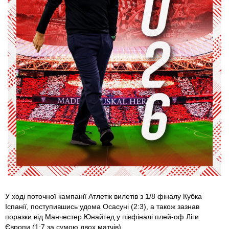
У ході поточної кампанії Атлетік вилетів з 1/8 фіналу Кубка
Іспанії, поступившись удома Осасуні (2:3), а також зазнав
поразки від Манчестер Юнайтед у півфіналі плей-оф Ліги
Європи (1:7 за сумою двох матчів).