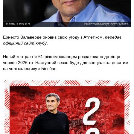
23 ТРАВНЯ 2025, 17:59
ЕРНЕСТО ВАЛЬВЕРДЕ, GETTY IMAGES
Ернесто Вальверде оновив свою угоду з Атлетіком,
передає
офіційний сайт клубу
.
Новий контракт із 61-річним іспанцем розраховано до кінця
червня 2026-го. Наступний сезон буде для спеціаліста десятим
на чолі колективу з Більбао.