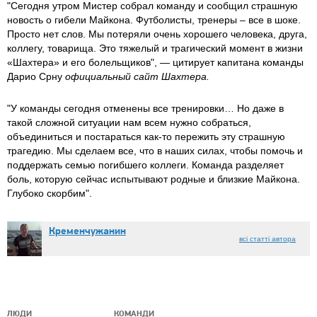
"Сегодня утром Мистер собрал команду и сообщил страшную
новость о гибели Майкона. Футболисты, тренеры – все в шоке.
Просто нет слов. Мы потеряли очень хорошего человека, друга,
коллегу, товарища. Это тяжелый и трагический момент в жизни
«Шахтера» и его болельщиков", — цитирует капитана команды
Дарио Срну
официальный сайт Шахтера.
"У команды сегодня отменены все тренировки… Но даже в
такой сложной ситуации нам всем нужно собраться,
объединиться и постараться как-то пережить эту страшную
трагедию. Мы сделаем все, что в наших силах, чтобы помочь и
поддержать семью погибшего коллеги. Команда разделяет
боль, которую сейчас испытывают родные и близкие Майкона.
Глубоко скорбим".
Кременчужанин
всі статті автора
ЛЮДИ
КОМАНДИ