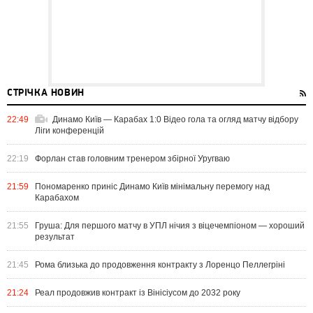
СТРІЧКА НОВИН
22:49
Динамо Київ — Карабах 1:0 Відео гола та огляд матчу відбору
Ліги конференцій
22:19
Форлан став головним тренером збірної Уругваю
21:59
Пономаренко приніс Динамо Київ мінімальну перемогу над
Карабахом
21:55
Груша: Для першого матчу в УПЛ нічия з віцечемпіоном — хороший
результат
21:45
Рома близька до продовження контракту з Лоренцо Пеллегріні
21:24
Реал продовжив контракт із Вінісіусом до 2032 року