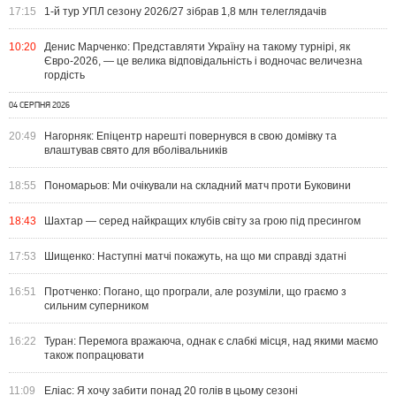
17:15
1-й тур УПЛ сезону 2026/27 зібрав 1,8 млн телеглядачів
10:20
Денис Марченко: Представляти Україну на такому турнірі, як
Євро-2026, — це велика відповідальність і водночас величезна
гордість
04 СЕРПНЯ 2026
20:49
Нагорняк: Епіцентр нарешті повернувся в свою домівку та
влаштував свято для вболівальників
18:55
Пономарьов: Ми очікували на складний матч проти Буковини
18:43
Шахтар — серед найкращих клубів світу за грою під пресингом
17:53
Шищенко: Наступні матчі покажуть, на що ми справді здатні
16:51
Протченко: Погано, що програли, але розуміли, що граємо з
сильним суперником
16:22
Туран: Перемога вражаюча, однак є слабкі місця, над якими маємо
також попрацювати
11:09
Еліас: Я хочу забити понад 20 голів в цьому сезоні