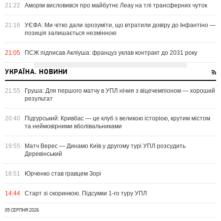
21:22
Аморім висловився про майбутнє Леау на тлі трансферних чуток
21:16
УЄФА: Ми чітко дали зрозуміти, що втратили довіру до Інфантіно —
позиція залишається незмінною
21:05
ПСЖ підписав Акліуша: француз уклав контракт до 2031 року
УКРАЇНА. НОВИНИ
21:55
Груша: Для першого матчу в УПЛ нічия з віцечемпіоном — хороший
результат
20:40
Підгурський: Кривбас — це клуб з великою історією, крутим містом
та неймовірними вболівальниками
19:55
Матч Верес — Динамо Київ у другому турі УПЛ розсудить
Деревінський
18:51
Юрченко став гравцем Зорі
14:44
Старт зі скоринкою. Підсумки 1-го туру УПЛ
05 СЕРПНЯ 2026