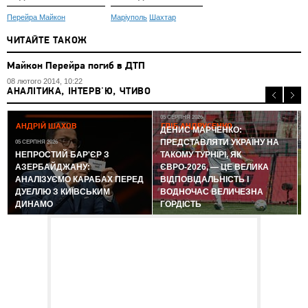
Перейра Майкон
Маріуполь
Шахтар
ЧИТАЙТЕ ТАКОЖ
Майкон Перейра погиб в ДТП
08 лютого 2014, 10:22
АНАЛІТИКА, ІНТЕРВ'Ю, ЧТИВО
05 СЕРПНЯ 2026
АНДРІЙ ШАХОВ
ГЛІБ АНДРУСЕНКО
ДЕНИС МАРЧЕНКО:
ПРЕДСТАВЛЯТИ УКРАЇНУ НА
05 СЕРПНЯ 2026
0
НЕПРОСТИЙ БАР'ЄР З
ТАКОМУ ТУРНІРІ, ЯК
АЗЕРБАЙДЖАНУ:
ЄВРО-2026, — ЦЕ ВЕЛИКА
АНАЛІЗУЄМО КАРАБАХ ПЕРЕД
ВІДПОВІДАЛЬНІСТЬ І
ДУЕЛЛЮ З КИЇВСЬКИМ
ВОДНОЧАС ВЕЛИЧЕЗНА
ДИНАМО
ГОРДІСТЬ