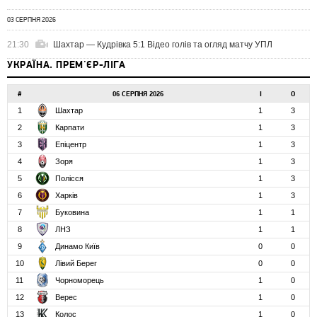
03 СЕРПНЯ 2026
21:30
Шахтар — Кудрівка 5:1 Відео голів та огляд матчу УПЛ
УКРАЇНА. ПРЕМ'ЄР-ЛІГА
#
06 СЕРПНЯ 2026
І
О
1
Шахтар
1
3
2
Карпати
1
3
3
Епіцентр
1
3
4
Зоря
1
3
5
Полісся
1
3
6
Харків
1
3
7
Буковина
1
1
8
ЛНЗ
1
1
9
Динамо Київ
0
0
10
Лівий Берег
0
0
11
Чорноморець
1
0
12
Верес
1
0
13
Колос
1
0