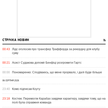
СТРІЧКА НОВИН
00:43
Лідс оголосив про трансфер Траффорда за рекордну для клубу
суму
00:21
Асист Судакова допоміг Бенфіці розгромити Гартс
00:00
Пономаренко: Сподіваюсь, що мене прорвало, і далі буде більше
06 СЕРПНЯ 2026
23:40
Комо підписав Коуту
23:18
Костюк: Перемогли Карабах завдяки характеру, завдяки тому, що на
полі була справжня команда