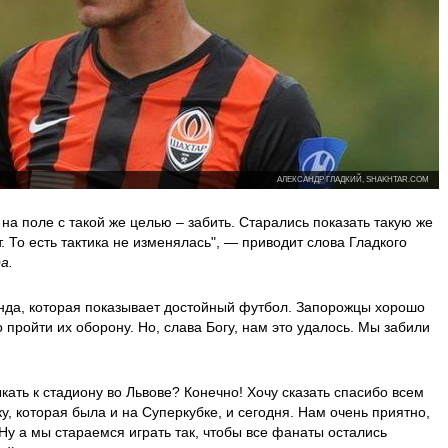
АЛЕКСАНДР ГЛАДКИЙ, SHAKHTAR.COM
на поле с такой же целью – забить. Старались показать такую же
т. То есть тактика не изменялась", — приводит слова Гладкого
а.
нда, которая показывает достойный футбол. Запорожцы хорошо
пройти их оборону. Но, слава Богу, нам это удалось. Мы забили
ать к стадиону во Львове? Конечно! Хочу сказать спасибо всем
, которая была и на Суперкубке, и сегодня. Нам очень приятно,
. Ну а мы стараемся играть так, чтобы все фанаты остались