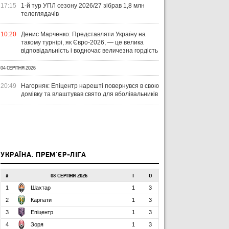
17:15
1-й тур УПЛ сезону 2026/27 зібрав 1,8 млн
телеглядачів
10:20
Денис Марченко: Представляти Україну на
такому турнірі, як Євро-2026, — це велика
відповідальність і водночас величезна гордість
04 СЕРПНЯ 2026
20:49
Нагорняк: Епіцентр нарешті повернувся в свою
домівку та влаштував свято для вболівальників
УКРАЇНА. ПРЕМ'ЄР-ЛІГА
#
08 СЕРПНЯ 2026
І
О
1
Шахтар
1
3
2
Карпати
1
3
3
Епіцентр
1
3
4
Зоря
1
3