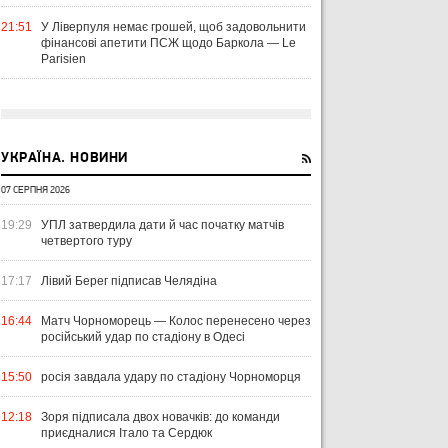
21:51
У Ліверпуля немає грошей, щоб задовольнити
фінансові апетити ПСЖ щодо Баркола — Le
Parisien
УКРАЇНА. НОВИНИ
07 СЕРПНЯ 2026
19:29
УПЛ затвердила дати й час початку матчів
четвертого туру
17:17
Лівий Берег підписав Челядіна
16:44
Матч Чорноморець — Колос перенесено через
російський удар по стадіону в Одесі
15:50
росія завдала удару по стадіону Чорноморця
12:18
Зоря підписала двох новачків: до команди
приєдналися Італо та Сердюк
ЧТИВО
УКРАЇНА
ЛІ