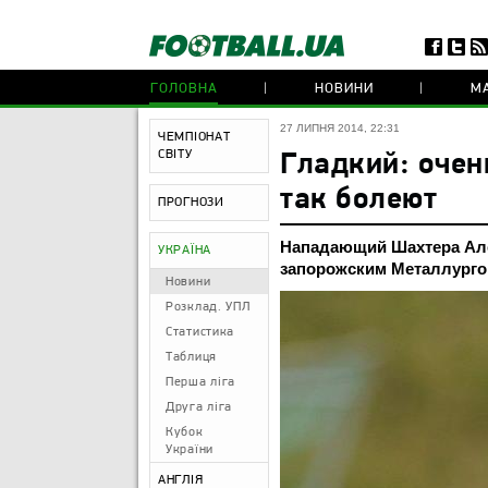
ГОЛОВНА
НОВИНИ
МА
27 ЛИПНЯ 2014, 22:31
ЧЕМПІОНАТ
СВІТУ
Гладкий: очень
так болеют
ПРОГНОЗИ
Нападающий Шахтера Але
УКРАЇНА
запорожским Металлургом
Новини
Розклад. УПЛ
Статистика
Таблиця
Перша ліга
Друга ліга
Кубок
України
АНГЛІЯ