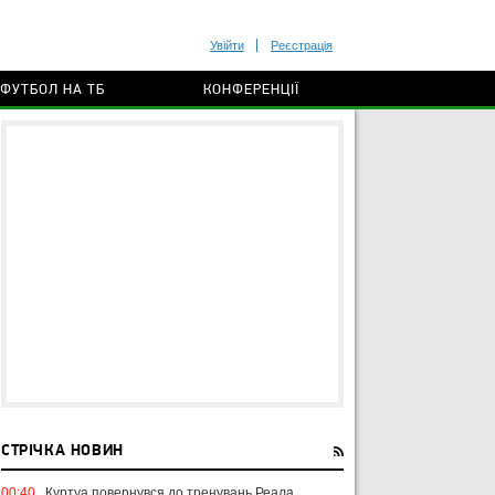
Увійти
Реєстрація
ФУТБОЛ НА ТБ
КОНФЕРЕНЦІЇ
СТРІЧКА НОВИН
00:40
Куртуа повернувся до тренувань Реала