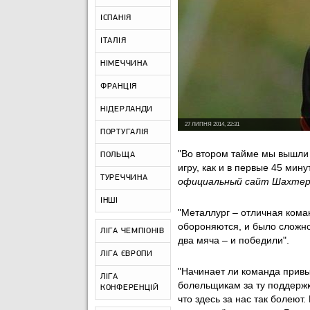
ІСПАНІЯ
ІТАЛІЯ
НІМЕЧЧИНА
ФРАНЦІЯ
НІДЕРЛАНДИ
27 ЛИПНЯ 2014, 22:31
ПОРТУГАЛІЯ
"Во втором тайме мы вышли 
ПОЛЬЩА
игру, как и в первые 45 мину
ТУРЕЧЧИНА
официальный сайт Шахтер
ІНШІ
"Металлург – отличная кома
обороняются, и было сложно 
ЛІГА ЧЕМПІОНІВ
два мяча – и победили".
ЛІГА ЄВРОПИ
"Начинает ли команда привык
ЛІГА
болельщикам за ту поддержку
КОНФЕРЕНЦІЙ
что здесь за нас так болеют