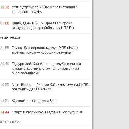
04 СЕРПНЯ 2026
10:13
УАФ підтримала УЄФА у протистоянні з
УКРАЇНСЬКИЙ СЛІД У ДРУГОМУ
31 Л
Інфантіно та ФІФА
ТУРІ ЕКСТРАКЛЯСИ: МАЦЕНКО
ВІ
ПЕРЕМАГАЄ, РОМАНЧУК
ПЕ
31 ЛИПНЯ 2026
01:00
Війна, день 1626. У Ярославлі дрони
ТРИМАЄ РІВЕНЬ, ЛЕХІЯ ЗНОВУ
УПЛ-2026/27. ПРЕДСТАВЛЕННЯ
ПО
атакували один з найбільших НПЗ РФ
БЕЗ ОЧОК
КОМАНД
СТ
06 СЕРПНЯ 2026
21:55
Груша: Для першого матчу в УПЛ нічия з
віцечемпіоном — хороший результат
20:40
Підгурський: Кривбас — це клуб з великою
історією, крутим містом та неймовірними
вболівальниками
19:55
Матч Верес — Динамо Київ у другому турі УПЛ
розсудить Деревінський
18:51
Юрченко став гравцем Зорі
14:44
Старт зі скоринкою. Підсумки 1-го туру УПЛ
05 СЕРПНЯ 2026