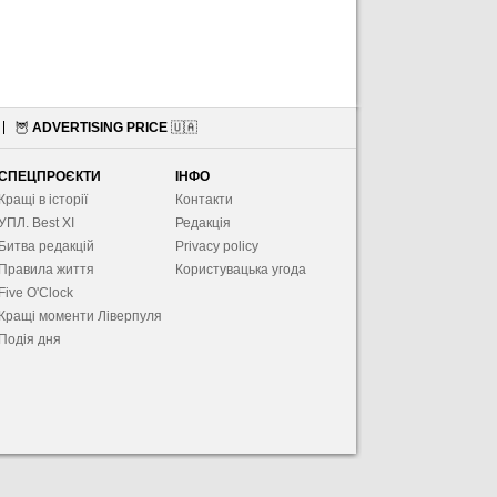
🦉
ADVERTISING PRICE
🇺🇦
СПЕЦПРОЄКТИ
ІНФО
Кращі в історії
Контакти
УПЛ. Best XІ
Редакція
Битва редакцій
Privacy policy
Правила життя
Користувацька угода
Five O'Clock
Кращі моменти Ліверпуля
Подія дня