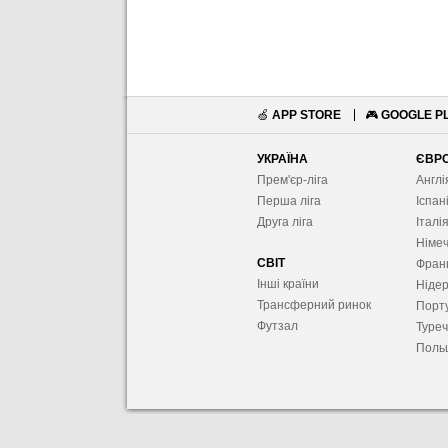
🍏
APP STORE
🎮
GOOGLE P
УКРАЇНА
ЄВР
Прем'єр-ліга
Англі
Перша ліга
Іспан
Друга ліга
Італі
Німе
СВІТ
Фран
Інші країни
Ніде
Трансферний ринок
Порту
Футзал
Туре
Поль