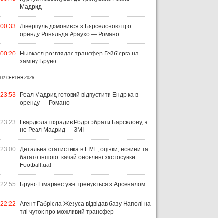
Мадрид
00:33
Ліверпуль домовився з Барселоною про
оренду Рональда Араухо — Романо
00:20
Ньюкасл розглядає трансфер Гейб’єрга на
заміну Бруно
07 СЕРПНЯ 2026
23:53
Реал Мадрид готовий відпустити Ендріка в
оренду — Романо
23:23
Гвардіола порадив Родрі обрати Барселону, а
не Реал Мадрид — ЗМІ
23:00
Детальна статистика в LIVE, оцінки, новини та
багато іншого: качай оновлені застосунки
Football.ua!
22:55
Бруно Гімараес уже тренується з Арсеналом
22:22
Агент Габріела Жезуса відвідав базу Наполі на
тлі чуток про можливий трансфер