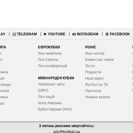
LAY
📨
TELEGRAM
▶️
YOUTUBE
📸
INSTAGRAM
📘
FACEBOOK
ОПА
ЄВРОКУБКИ
РІЗНЕ
я
Ліга чемпіонів
Фан-сектор
ія
Ліга Європ
и
Коментарі тижня
я
Ліга конференцій
Тести
ччина
Подкасти
МІЖНАРОДНІ КУБКИ
ція
Наші відео
Чемпіонат світу
рланди
Футбол на ТБ
ЄВРО
галія
Прогнози
Ліга націй
ччина
Новини казино
Копа Америка
ща
Кубок Африки (КАН)
З питань реклами звертайтесь:
adv@football.ua