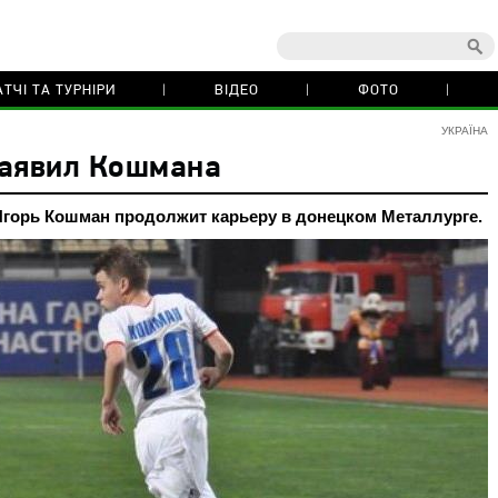
ТЧІ ТА ТУРНІРИ
ВІДЕО
ФОТО
УКРАЇНА
заявил Кошмана
горь Кошман продолжит карьеру в донецком Металлурге.