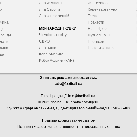
я
Ліга чемпіонів
Фан-сектор
ія
Ліга Європ
и
Коментарі тижня
я
Ліга конференцій
Тести
ччина
Подкасти
МІЖНАРОДНІ КУБКИ
ція
Наші відео
Чемпіонат світу
рланди
Футбол на ТБ
ЄВРО
галія
Прогнози
Ліга націй
ччина
Новини казино
Копа Америка
ща
Кубок Африки (КАН)
З питань реклами звертайтесь:
adv@football.ua
E-mail редакції:
info@football.ua
.
© 2025 football Всі права захищені.
Суб'єкт у сфері онлайн-медіа, і
дентифікатор онлайн-медіа: R40-05983
Правила користування сайтом
Політика у сфері конфіденційності та персональних даних