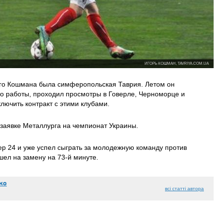
ИГОРЬ КОШМАН, TAVRIYA.COM.UA
го Кошмана была симферопольская Таврия. Летом он
о работы, проходил просмотры в Говерле, Черноморце и
ключить контракт с этими клубами.
 заявке Металлурга на чемпионат Украины.
р 24 и уже успел сыграть за молодежную команду против
шел на замену на 73-й минуте.
ко
всі статті автора