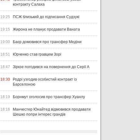
контракту Салаха
19:25
ПСЖ близький до підписання Судзукі
19:15
Жирона не планує продавати Ваната
19:00
Баєр домовився про трансфер Медіни
18:51
Юрченко став гравцем Зорі
18:47
Зіркзе погодився на повернення до Серії А
18:30
Родрі узгодив особистий контракт із
Барселоною
18:19
Борнмут оголосив про трансфер Хуанлу
18:16
Манчестер Юнайтед відмовився продавати
Шешко попри інтерес грандів