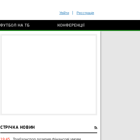
Увійти
Реєстрація
ФУТБОЛ НА ТБ
КОНФЕРЕНЦІЇ
СТРІЧКА НОВИН
19:45
Трабзонспор розкрив фінансові умови