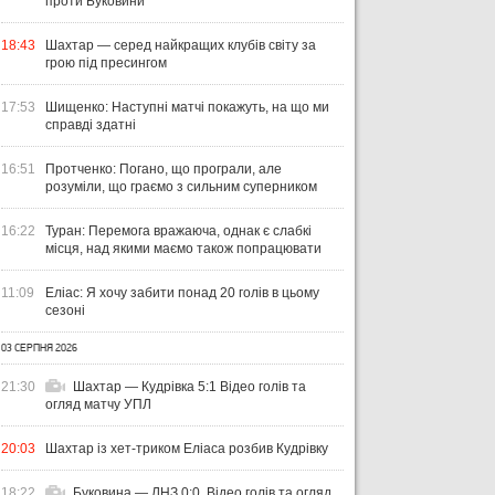
проти Буковини
31 ЛИПНЯ 2026
ВІСІМ МАТЧІВ — НУЛЬ
29 Л
ПЕРЕМОГ: ЯК ДИНАМО, ЛНЗ ТА
НА
18:43
Шахтар — серед найкращих клубів світу за
31 ЛИПНЯ 2026
грою під пресингом
УПЛ-2026/27. ПРЕДСТАВЛЕННЯ
ПОЛІССЯ ВИСТУПИЛИ НА
ПР
КОМАНД
СТАРТІ ЄВРОКУБКІВ
FO
17:53
Шищенко: Наступні матчі покажуть, на що ми
справді здатні
16:51
Протченко: Погано, що програли, але
розуміли, що граємо з сильним суперником
16:22
Туран: Перемога вражаюча, однак є слабкі
місця, над якими маємо також попрацювати
11:09
Еліас: Я хочу забити понад 20 голів в цьому
сезоні
03 СЕРПНЯ 2026
21:30
Шахтар — Кудрівка 5:1 Відео голів та
огляд матчу УПЛ
20:03
Шахтар із хет-триком Еліаса розбив Кудрівку
18:22
Буковина — ЛНЗ 0:0. Відео голів та огляд