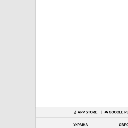
🍏
APP STORE
🎮
GOOGLE P
УКРАЇНА
ЄВР