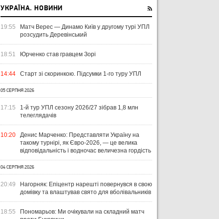
УКРАЇНА. НОВИНИ
19:55
Матч Верес — Динамо Київ у другому турі УПЛ
розсудить Деревінський
18:51
Юрченко став гравцем Зорі
14:44
Старт зі скоринкою. Підсумки 1-го туру УПЛ
05 СЕРПНЯ 2026
17:15
1-й тур УПЛ сезону 2026/27 зібрав 1,8 млн
телеглядачів
10:20
Денис Марченко: Представляти Україну на
такому турнірі, як Євро-2026, — це велика
відповідальність і водночас величезна гордість
04 СЕРПНЯ 2026
20:49
Нагорняк: Епіцентр нарешті повернувся в свою
домівку та влаштував свято для вболівальників
УКРАЇНА
ЛІГА ЄВРОПИ
ЧЕМ
ЧЕ
18:55
Пономарьов: Ми очікували на складний матч