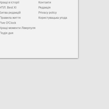
Кращі в історії
Контакти
УПЛ. Best XІ
Редакція
Битва редакцій
Privacy policy
Правила життя
Користувацька угода
Five O'Clock
Кращі моменти Ліверпуля
Подія дня