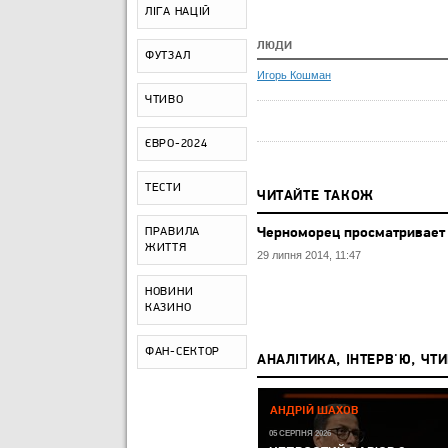
ЛІГА НАЦІЙ
ЛЮДИ
ФУТЗАЛ
Игорь Кошман
ЧТИВО
ЄВРО-2024
ТЕСТИ
ЧИТАЙТЕ ТАКОЖ
ПРАВИЛА
Черноморец просматривает
ЖИТТЯ
29 липня 2014, 11:47
НОВИНИ
КАЗИНО
ФАН-СЕКТОР
АНАЛІТИКА, ІНТЕРВ'Ю, ЧТ
Р,
ЧЕМПІОНАТ СВІТУ-2026:
АНДРІЙ ШАХОВ
ЧЕМПІОНАТ СВІТУ З ФУТБОЛУ
А КУДИ
05 СЕРПНЯ 2026