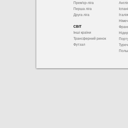
Прем'єр-ліга
Англі
Перша ліга
Іспан
Друга ліга
Італі
Німе
СВІТ
Фран
Інші країни
Ніде
Трансферний ринок
Порту
Футзал
Туре
Поль