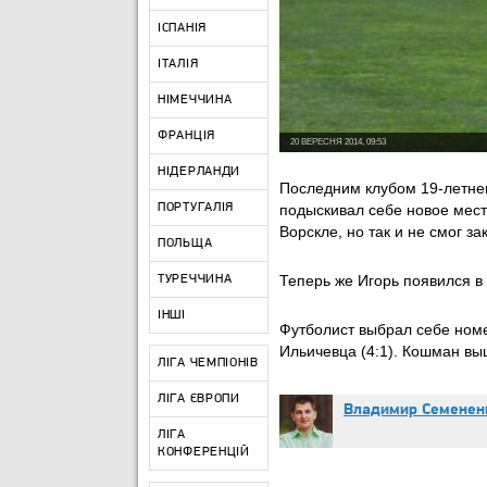
ІСПАНІЯ
ІТАЛІЯ
НІМЕЧЧИНА
ФРАНЦІЯ
20 ВЕРЕСНЯ 2014, 09:53
НІДЕРЛАНДИ
Последним клубом 19-летне
ПОРТУГАЛІЯ
подыскивал себе новое мест
Ворскле, но так и не смог за
ПОЛЬЩА
Теперь же Игорь появился в
ТУРЕЧЧИНА
ІНШІ
Футболист выбрал себе номе
Ильичевца (4:1). Кошман вы
ЛІГА ЧЕМПІОНІВ
ЛІГА ЄВРОПИ
Владимир Семенен
ЛІГА
КОНФЕРЕНЦІЙ