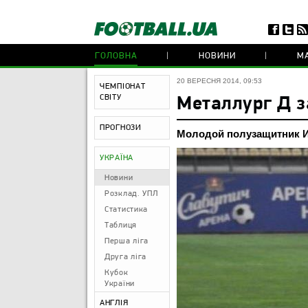
ГОЛОВНА
НОВИНИ
МА
20 ВЕРЕСНЯ 2014, 09:53
ЧЕМПІОНАТ
СВІТУ
Металлург Д 
ПРОГНОЗИ
Молодой полузащитник И
УКРАЇНА
Новини
Розклад. УПЛ
Статистика
Таблиця
Перша ліга
Друга ліга
Кубок
України
АНГЛІЯ