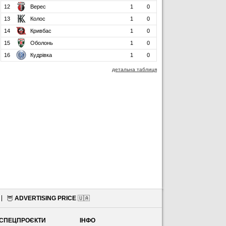
12
Верес
1
0
13
Колос
1
0
14
Кривбас
1
0
15
Оболонь
1
0
16
Кудрівка
1
0
детальна таблиця
🦉
ADVERTISING PRICE
🇺🇦
СПЕЦПРОЄКТИ
ІНФО