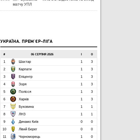
матчу УПЛ
УКРАЇНА. ПРЕМ'ЄР-ЛІГА
#
06 СЕРПНЯ 2026
І
О
1
Шахтар
1
3
2
Карпати
1
3
3
Епіцентр
1
3
4
Зоря
1
3
5
Полісся
1
3
6
Харків
1
3
7
Буковина
1
1
8
ЛНЗ
1
1
9
Динамо Київ
0
0
10
Лівий Берег
0
0
11
Чорноморець
1
0