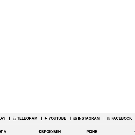
LAY
📨
TELEGRAM
▶️
YOUTUBE
📸
INSTAGRAM
📘
FACEBOOK
ОПА
ЄВРОКУБКИ
РІЗНЕ