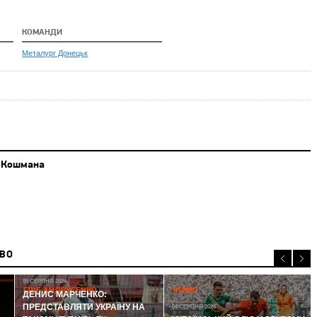
КОМАНДИ
Металург Донецьк
 Кошмана
ИВО
05 СЕРПНЯ 2026
ГЛІБ АНДРУСЕНКО
ЧТИВО
ДЕНИС МАРЧЕНКО:
ПРЕДСТАВЛЯТИ УКРАЇНУ НА
04 СЕРПНЯ 2026