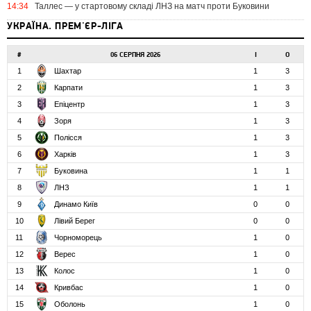
14:34
Таллес — у стартовому складі ЛНЗ на матч проти Буковини
УКРАЇНА. ПРЕМ'ЄР-ЛІГА
#
06 СЕРПНЯ 2026
І
О
1
Шахтар
1
3
2
Карпати
1
3
3
Епіцентр
1
3
4
Зоря
1
3
5
Полісся
1
3
6
Харків
1
3
7
Буковина
1
1
8
ЛНЗ
1
1
9
Динамо Київ
0
0
10
Лівий Берег
0
0
11
Чорноморець
1
0
12
Верес
1
0
13
Колос
1
0
14
Кривбас
1
0
15
Оболонь
1
0