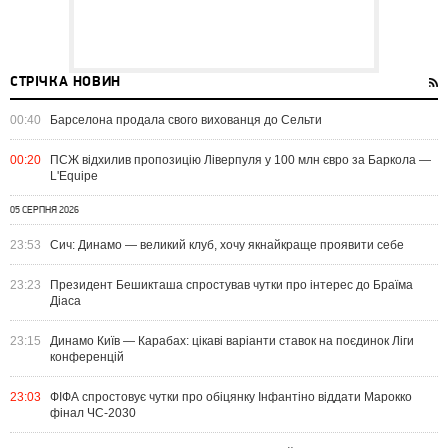
СТРІЧКА НОВИН
00:40
Барселона продала свого вихованця до Сельти
00:20
ПСЖ відхилив пропозицію Ліверпуля у 100 млн євро за Баркола —
L'Equipe
05 СЕРПНЯ 2026
23:53
Сич: Динамо — великий клуб, хочу якнайкраще проявити себе
23:23
Президент Бешикташа спростував чутки про інтерес до Браїма
Діаса
23:15
Динамо Київ — Карабах: цікаві варіанти ставок на поєдинок Ліги
конференцій
23:03
ФІФА спростовує чутки про обіцянку Інфантіно віддати Марокко
фінал ЧС-2030