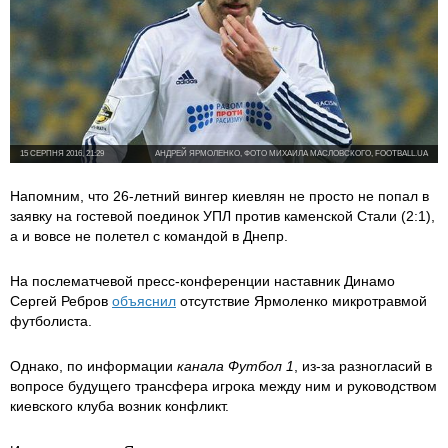
15 СЕРПНЯ 2016, 21:29
АНДРЕЙ ЯРМОЛЕНКО, ФОТО МИХАИЛА МАСЛОВСКОГО, FOOTBALL.UA
Напомним, что 26-летний вингер киевлян не просто не попал в
заявку на гостевой поединок УПЛ против каменской Стали (2:1),
а и вовсе не полетел с командой в Днепр.
На послематчевой пресс-конференции наставник Динамо
Сергей Ребров
объяснил
отсутствие Ярмоленко микротравмой
футболиста.
Однако, по информации
канала Футбол 1
, из-за разногласий в
вопросе будущего трансфера игрока между ним и руководством
киевского клуба возник конфликт.