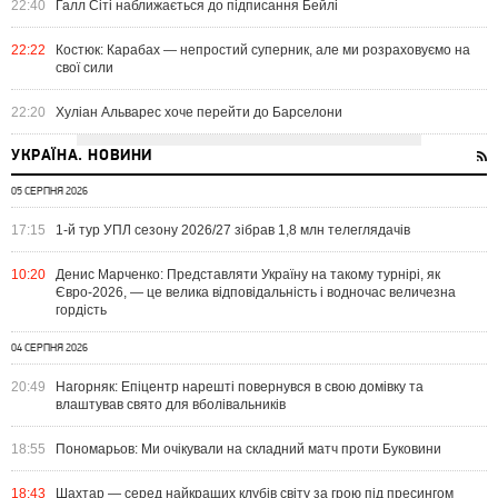
22:40
Галл Сіті наближається до підписання Бейлі
22:22
Костюк: Карабах — непростий суперник, але ми розраховуємо на
свої сили
22:20
Хуліан Альварес хоче перейти до Барселони
УКРАЇНА. НОВИНИ
05 СЕРПНЯ 2026
17:15
1-й тур УПЛ сезону 2026/27 зібрав 1,8 млн телеглядачів
10:20
Денис Марченко: Представляти Україну на такому турнірі, як
Євро-2026, — це велика відповідальність і водночас величезна
гордість
04 СЕРПНЯ 2026
20:49
Нагорняк: Епіцентр нарешті повернувся в свою домівку та
влаштував свято для вболівальників
18:55
Пономарьов: Ми очікували на складний матч проти Буковини
18:43
Шахтар — серед найкращих клубів світу за грою під пресингом