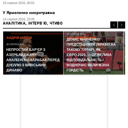
15 серпня 2016, 00:01
У Ярмоленко микротравма
14 серпня 2016, 23:05
АНАЛІТИКА, ІНТЕРВ'Ю, ЧТИВО
05 СЕРПНЯ 2026
АНДРІЙ ШАХОВ
ГЛІБ АНДРУСЕНКО
ДЕНИС МАРЧЕНКО:
ПРЕДСТАВЛЯТИ УКРАЇНУ НА
05 СЕРПНЯ 2026
0
НЕПРОСТИЙ БАР'ЄР З
ТАКОМУ ТУРНІРІ, ЯК
АЗЕРБАЙДЖАНУ:
ЄВРО-2026, — ЦЕ ВЕЛИКА
АНАЛІЗУЄМО КАРАБАХ ПЕРЕД
ВІДПОВІДАЛЬНІСТЬ І
ДУЕЛЛЮ З КИЇВСЬКИМ
ВОДНОЧАС ВЕЛИЧЕЗНА
ДИНАМО
ГОРДІСТЬ