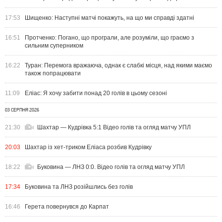
17:53
Шищенко: Наступні матчі покажуть, на що ми справді здатні
16:51
Протченко: Погано, що програли, але розуміли, що граємо з
сильним суперником
16:22
Туран: Перемога вражаюча, однак є слабкі місця, над якими маємо
також попрацювати
11:09
Еліас: Я хочу забити понад 20 голів в цьому сезоні
03 СЕРПНЯ 2026
21:30
Шахтар — Кудрівка 5:1 Відео голів та огляд матчу УПЛ
20:03
Шахтар із хет-триком Еліаса розбив Кудрівку
18:22
Буковина — ЛНЗ 0:0. Відео голів та огляд матчу УПЛ
17:34
Буковина та ЛНЗ розійшлись без голів
16:46
Герета повернувся до Карпат