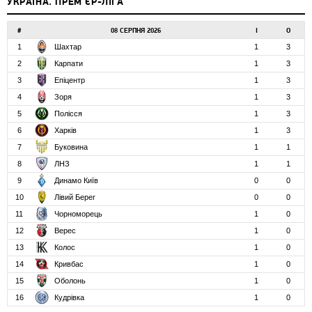
УКРАЇНА. ПРЕМ'ЄР-ЛІГА
#
08 СЕРПНЯ 2026
І
О
1
Шахтар
1
3
2
Карпати
1
3
3
Епіцентр
1
3
4
Зоря
1
3
5
Полісся
1
3
6
Харків
1
3
7
Буковина
1
1
8
ЛНЗ
1
1
9
Динамо Київ
0
0
10
Лівий Берег
0
0
11
Чорноморець
1
0
12
Верес
1
0
13
Колос
1
0
14
Кривбас
1
0
15
Оболонь
1
0
16
Кудрівка
1
0