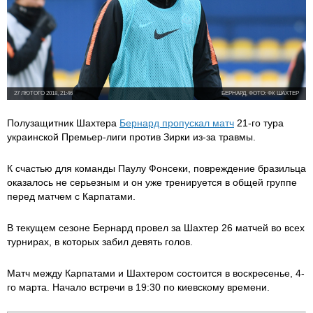
27 ЛЮТОГО 2018, 21:46
БЕРНАРД, ФОТО: ФК ШАХТЕР
Полузащитник Шахтера
Бернард пропускал матч
21-го тура
украинской Премьер-лиги против Зирки из-за травмы.
К счастью для команды Паулу Фонсеки, повреждение бразильца
оказалось не серьезным и он уже тренируется в общей группе
перед матчем с Карпатами.
В текущем сезоне Бернард провел за Шахтер 26 матчей во всех
турнирах, в которых забил девять голов.
Матч между Карпатами и Шахтером состоится в воскресенье, 4-
го марта. Начало встречи в 19:30 по киевскому времени.