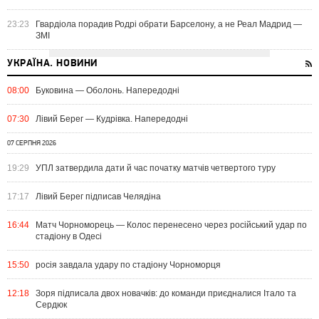
23:23
Гвардіола порадив Родрі обрати Барселону, а не Реал Мадрид —
ЗМІ
УКРАЇНА. НОВИНИ
08:00
Буковина — Оболонь. Напередодні
07:30
Лівий Берег — Кудрівка. Напередодні
07 СЕРПНЯ 2026
19:29
УПЛ затвердила дати й час початку матчів четвертого туру
17:17
Лівий Берег підписав Челядіна
16:44
Матч Чорноморець — Колос перенесено через російський удар по
стадіону в Одесі
15:50
росія завдала удару по стадіону Чорноморця
12:18
Зоря підписала двох новачків: до команди приєдналися Італо та
Сердюк