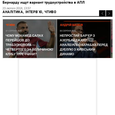
Бернарду ищут вариант трудоустройства в АПЛ
23 лютого 2018, 13:57
АНАЛІТИКА, ІНТЕРВ'Ю, ЧТИВО
0
ЧТИВО
АНДРІЙ ШАХОВ
07 СЕРПНЯ 2026
05 СЕРПНЯ 2026
ЧОМУ МОХАМЕД САЛАХ
НЕПРОСТИЙ БАР'ЄР З
ПЕРЕЙШОВ ДО
АЗЕРБАЙДЖАНУ:
ТРАБЗОНСПОРА —
АНАЛІЗУЄМО КАРАБАХ ПЕРЕД
ЧЕТВЕРТОГО ЗА ВЕЛИЧИНОЮ
ДУЕЛЛЮ З КИЇВСЬКИМ
КЛУБУ ТУРЕЧЧИНИ?
ДИНАМО