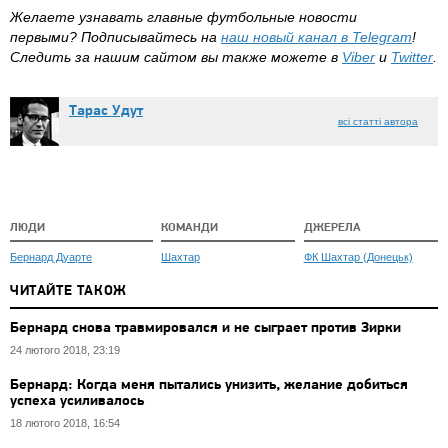
Желаете узнавать главные футбольные новости
первыми? Подписывайтесь на
наш новый канал в Telegram
!
Следить за нашим сайтом вы также можете в
Viber
и
Twitter
.
Тарас Удут
всі статті автора
ЛЮДИ
КОМАНДИ
ДЖЕРЕЛА
Бернард Дуарте
Шахтар
ФК Шахтар (Донецьк)
ЧИТАЙТЕ ТАКОЖ
Бернард снова травмировался и не сыграет против Зирки
24 лютого 2018, 23:19
Бернард: Когда меня пытались унизить, желание добиться
успеха усиливалось
18 лютого 2018, 16:54