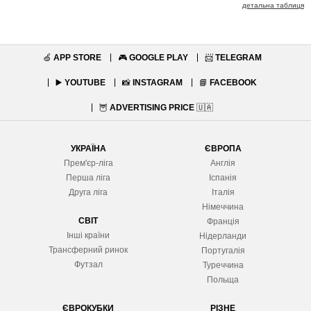
детальна таблиця
🍏
APP STORE
🎮
GOOGLE PLAY
📨
TELEGRAM
▶️
YOUTUBE
📸
INSTAGRAM
📘
FACEBOOK
🦉
ADVERTISING PRICE
🇺🇦
УКРАЇНА
ЄВРОПА
Прем'єр-ліга
Англія
Перша ліга
Іспанія
Друга ліга
Італія
Німеччина
СВІТ
Франція
Інші країни
Нідерланди
Трансферний ринок
Португалія
Футзал
Туреччина
Польща
ЄВРОКУБКИ
РІЗНЕ