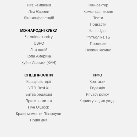
Ліга чемпіонів
Фан-сектор
Ліга Європ
и
Коментарі тижня
Ліга конференцій
Тести
Подкасти
МІЖНАРОДНІ КУБКИ
Наші відео
Чемпіонат світу
Футбол на ТБ
ЄВРО
Прогнози
Ліга націй
Новини казино
Копа Америка
Кубок Африки (КАН)
СПЕЦПРОЄКТИ
ІНФО
Кращі в історії
Контакти
УПЛ. Best XІ
Редакція
Битва редакцій
Privacy policy
Правила життя
Користувацька угода
Five O'Clock
Кращі моменти Ліверпуля
Подія дня