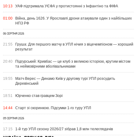
10:13
УАФ підтримала УЄФА у протистоянні з Інфантіно та ФІФА
01:00
Війна, день 1626. У Ярославлі дрони атакували один з найбільших
НПЗ РФ
06 СЕРПНЯ 2026
21:55
Груша: Для першого матчу в УПЛ нічия з віцечемпіоном — хороший
результат
20:40
Підгурський: Кривбас — це клуб з великою історією, крутим містом
та неймовірними вболівальниками
19:55
Матч Верес — Динамо Київ у другому турі УПЛ розсудить
Деревінський
18:51
Юрченко став гравцем Зорі
14:44
Старт зі скоринкою. Підсумки 1-го туру УПЛ
05 СЕРПНЯ 2026
17:15
1-й тур УПЛ сезону 2026/27 зібрав 1,8 млн телеглядачів