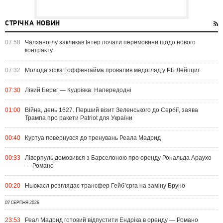
СТРІЧКА НОВИН
07:58
Чалханоглу закликав Інтер почати перемовини щодо нового
контракту
07:32
Молода зірка Гоффенгайма провалив медогляд у РБ Лейпциг
07:30
Лівий Берег — Кудрівка. Напередодні
01:00
Війна, день 1627. Перший візит Зеленського до Сербії, заява
Трампа про ракети Patriot для України
00:40
Куртуа повернувся до тренувань Реала Мадрид
00:33
Ліверпуль домовився з Барселоною про оренду Рональда Араухо
— Романо
00:20
Ньюкасл розглядає трансфер Гейб’єрга на заміну Бруно
07 СЕРПНЯ 2026
23:53
Реал Мадрид готовий відпустити Ендріка в оренду — Романо