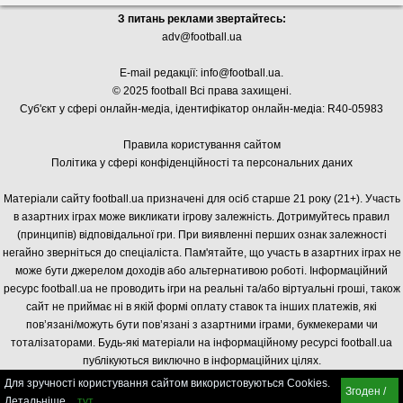
З питань реклами звертайтесь:
adv@football.ua
E-mail редакції:
info@football.ua
.
© 2025 football Всі права захищені.
Суб'єкт у сфері онлайн-медіа, і
дентифікатор онлайн-медіа: R40-05983
Правила користування сайтом
Політика у сфері конфіденційності та персональних даних
Матеріали сайту football.ua призначені для осіб старше 21 року (21+). Участь
в азартних іграх може викликати ігрову залежність. Дотримуйтесь правил
(принципів) відповідальної гри. При виявленні перших ознак залежності
негайно зверніться до спеціаліста. Пам'ятайте, що участь в азартних іграх не
може бути джерелом доходів або альтернативою роботі. Інформаційний
ресурс football.ua не проводить ігри на реальні та/або віртуальні гроші, також
сайт не приймає ні в якій формі оплату ставок та інших платежів, які
пов’язані/можуть бути пов’язані з азартними іграми, букмекерами чи
тоталізаторами. Будь-які матеріали на інформаційному ресурсі football.ua
публікуються виключно в інформаційних цілях.
Для зручності користування сайтом використовуються Cookies.
Згоден /
Детальніше
тут