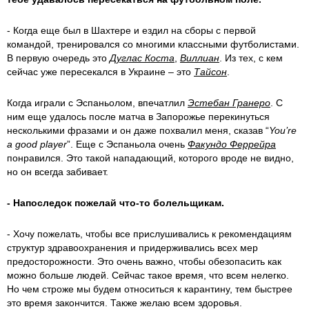
- Когда еще был в Шахтере и ездил на сборы с первой
командой, тренировался со многими классными футболистами.
В первую очередь это
Дуглас Коста
,
Виллиан
. Из тех, с кем
сейчас уже пересекался в Украине – это
Тайсон
.
Когда играли с Эспаньолом, впечатлил
Эстебан Гранеро
. С
ним еще удалось после матча в Запорожье перекинуться
несколькими фразами и он даже похвалил меня, сказав “
You’re
a good player
”. Еще с Эспаньола очень
Факундо Феррейра
понравился. Это такой нападающий, которого вроде не видно,
но он всегда забивает.
- Напоследок пожелай что-то болельщикам.
- Хочу пожелать, чтобы все прислушивались к рекомендациям
структур здравоохранения и придерживались всех мер
предосторожности. Это очень важно, чтобы обезопасить как
можно больше людей. Сейчас такое время, что всем нелегко.
Но чем строже мы будем относиться к карантину, тем быстрее
это время закончится. Также желаю всем здоровья.