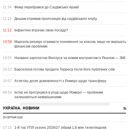
11:34
Фекір перебрався до Саудівської Аравії
11:15
Дешам отримав пропозицію від саудівського клубу
11:12
Інфантіно втрачає свою посаду?
10:58
Марсель ризикує отримати пониження за класом, якщо не вирішить
фінансові проблеми
10:55
Названо зарплатню Вінісіуса за новим контрактом із Реалом — ЗМІ
10:12
Барселона готова продати Торреса після його публічних слів
10:07
Атлетіко досяг домовленості з Ромеро щодо трансферу
09:59
Інтер не просунувся в угоді щодо Ромеро — проблеми
залишаються невирішеними
УКРАЇНА. НОВИНИ
05 СЕРПНЯ 2026
17:15
1-й тур УПЛ сезону 2026/27 зібрав 1,8 млн телеглядачів