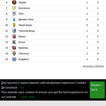
6
Харків
1
3
7
Буковина
1
1
8
ЛНЗ
1
1
9
Динамо Київ
0
0
10
Лівий Берег
0
0
11
Чорноморець
1
0
12
Верес
1
0
13
Колос
1
0
14
Кривбас
1
0
15
Оболонь
1
0
16
Кудрівка
1
0
детальна таблиця
Для зручності користування сайтом використовуються Cookies.
Згоден /
Детальніше
тут
Got it
This website uses cookies to ensure you get the best experience on
our website.
Learn more