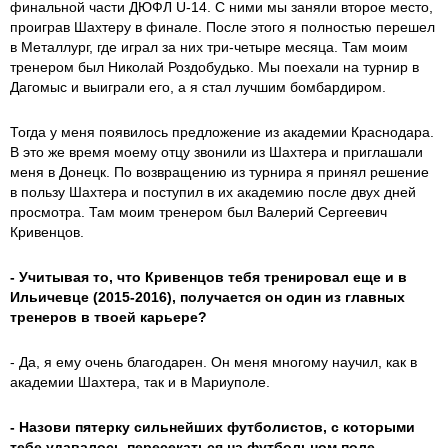
финальной части ДЮФЛ U-14. С ними мы заняли второе место,
проиграв Шахтеру в финале. После этого я полностью перешел
в Металлург, где играл за них три-четыре месяца. Там моим
тренером был Николай Роздобудько. Мы поехали на турнир в
Дагомыс и выиграли его, а я стал лучшим бомбардиром.
Тогда у меня появилось предложение из академии Краснодара.
В это же время моему отцу звонили из Шахтера и приглашали
меня в Донецк. По возвращению из турнира я принял решение
в пользу Шахтера и поступил в их академию после двух дней
просмотра. Там моим тренером был Валерий Сергеевич
Кривенцов.
- Учитывая то, что Кривенцов тебя тренировал еще и в
Ильичевце (2015-2016), получается он один из главных
тренеров в твоей карьере?
- Да, я ему очень благодарен. Он меня многому научил, как в
академии Шахтера, так и в Мариуполе.
- Назови пятерку сильнейших футболистов, с которыми
тебе удавалось пересекаться на футбольном поле.