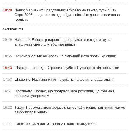
10:20
Денис Марченко: Представляти Україну на такому турнірі, як
Євро-2026, — це велика відповідальність і водночас величезна
гордість
04 СЕРПНЯ 2026
20:49
Нагорняк: Епіцентр нарешті повернувся в свою домівку та
влаштував свято для вболівальників
18:55
Пономарьов: Ми очікували на складний матч проти Буковини
18:43
Шахтар — серед найкращих клубів світу за грою під пресингом
17:53
Шищенко: Наступні матчі покажуть, на що ми справді здатні
16:51
Протченко: Погано, що програли, але розуміли, що граємо з
сильним суперником
16:22
Туран: Перемога вражаюча, однак є слабкі місця, над якими маємо
також попрацювати
11:09
Еліас: Я хочу забити понад 20 голів в цьому сезоні