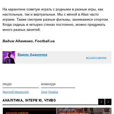
На карантине советую играть с родными в разные игры, как
настольные, так и виртуальные. Мы с женой в Alias часто
играем. Также смотрим разные фильмы, занимаемся спортом.
Когда сидишь в четырех стенах постоянно, можно придумать
много разных занятий.
Вадим Адаменко, Football.ua
Вадим Адаменко
всі статті автора
ЛЮДИ
КОМАНДИ
Дмитрий Иванисеня
Зоря
Україна
АНАЛІТИКА, ІНТЕРВ'Ю, ЧТИВО
05 СЕРПНЯ 2026
АНДРІЙ ШАХОВ
ГЛІБ АНДРУСЕНКО