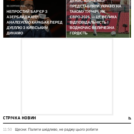
ДЕНИС МАРЧЕНКО:
ПРЕДСТАВЛЯТИ УКРАЇНУ НА
05 СЕРПНЯ 2026
0
НЕПРОСТИЙ БАР'ЄР З
ТАКОМУ ТУРНІРІ, ЯК
АЗЕРБАЙДЖАНУ:
ЄВРО-2026, — ЦЕ ВЕЛИКА
АНАЛІЗУЄМО КАРАБАХ ПЕРЕД
ВІДПОВІДАЛЬНІСТЬ І
ДУЕЛЛЮ З КИЇВСЬКИМ
ВОДНОЧАС ВЕЛИЧЕЗНА
ДИНАМО
ГОРДІСТЬ
СТРІЧКА НОВИН
11:50
Щесни: Палити шкідливо, не раджу цього робити