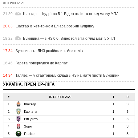
03 СЕРПНЯ 2026
21:30
Шахтар — Кудрівка 5:1 Відео голів та огляд матчу УПЛ
20:03
Шахтар із хет-триком Еліаса розбив Кудрівку
18:22
Буковина — ЛНЗ 0:0. Відео голів та огляд матчу УПЛ
17:34
Буковина та ЛНЗ розійшлись без голів
16:46
Герета повернувся до Карпат
14:34
Таллес — у стартовому складі ЛНЗ на матч проти Буковини
УКРАЇНА. ПРЕМ'ЄР-ЛІГА
#
06 СЕРПНЯ 2026
І
О
1
Шахтар
1
3
2
Карпати
1
3
3
Епіцентр
1
3
4
Зоря
1
3
5
Полісся
1
3