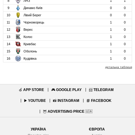
8
ЛНЗ
1
1
9
Динамо Київ
0
0
10
Лівий Берег
0
0
11
Чорноморець
1
0
12
Верес
1
0
13
Колос
1
0
14
Кривбас
1
0
15
Оболонь
1
0
16
Кудрівка
1
0
детальна таблиця
🍏
APP STORE
🎮
GOOGLE PLAY
📨
TELEGRAM
▶️
YOUTUBE
📸
INSTAGRAM
📘
FACEBOOK
🦉
ADVERTISING PRICE
🇺🇦
УКРАЇНА
ЄВРОПА