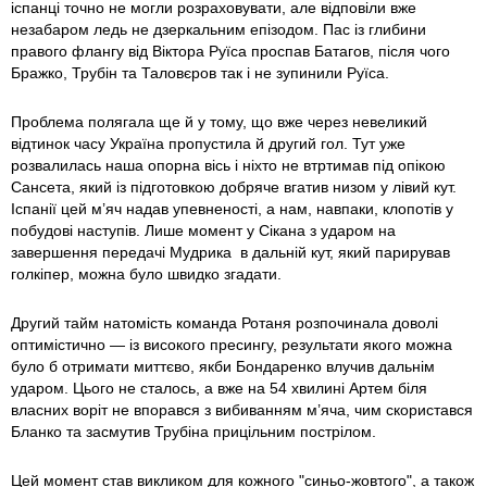
іспанці точно не могли розраховувати, але відповіли вже
незабаром ледь не дзеркальним епізодом. Пас із глибини
правого флангу від Віктора Руїса проспав Батагов, після чого
Бражко, Трубін та Таловєров так і не зупинили Руїса.
Проблема полягала ще й у тому, що вже через невеликий
відтинок часу Україна пропустила й другий гол. Тут уже
розвалилась наша опорна вісь і ніхто не втртимав під опікою
Сансета, який із підготовкою добряче вгатив низом у лівий кут.
Іспанії цей м’яч надав упевненості, а нам, навпаки, клопотів у
побудові наступів. Лише момент у Сікана з ударом на
завершення передачі Мудрика в дальній кут, який парирував
голкіпер, можна було швидко згадати.
Другий тайм натомість команда Ротаня розпочинала доволі
оптимістично — із високого пресингу, результати якого можна
було б отримати миттєво, якби Бондаренко влучив дальнім
ударом. Цього не сталось, а вже на 54 хвилині Артем біля
власних воріт не впорався з вибиванням м’яча, чим скористався
Бланко та засмутив Трубіна прицільним пострілом.
Цей момент став викликом для кожного "синьо-жовтого", а також