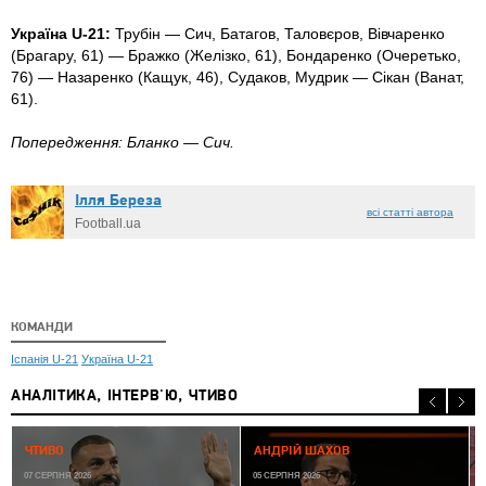
Україна U-21:
Трубін — Сич, Батагов, Таловєров, Вівчаренко
(Брагару, 61) — Бражко (Желізко, 61), Бондаренко (Очеретько,
76) — Назаренко (Кащук, 46), Судаков, Мудрик — Сікан (Ванат,
61).
Попередження: Бланко — Сич.
Ілля Береза
всі статті автора
Football.ua
КОМАНДИ
Іспанія U-21
Україна U-21
АНАЛІТИКА, ІНТЕРВ'Ю, ЧТИВО
0
ЧТИВО
АНДРІЙ ШАХОВ
07 СЕРПНЯ 2026
05 СЕРПНЯ 2026