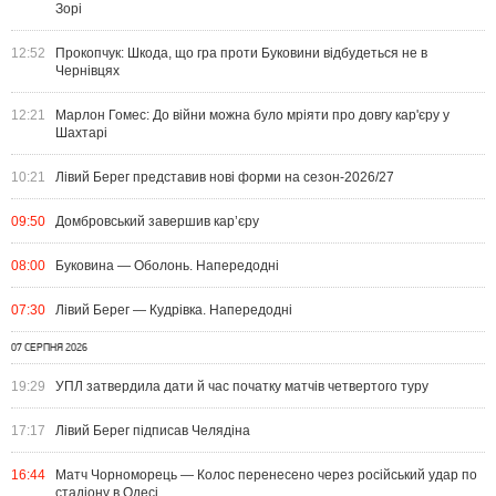
Зорі
12:52
Прокопчук: Шкода, що гра проти Буковини відбудеться не в
Чернівцях
12:21
Марлон Гомес: До війни можна було мріяти про довгу кар'єру у
Шахтарі
10:21
Лівий Берег представив нові форми на сезон-2026/27
09:50
Домбровський завершив кар’єру
08:00
Буковина — Оболонь. Напередодні
07:30
Лівий Берег — Кудрівка. Напередодні
07 СЕРПНЯ 2026
19:29
УПЛ затвердила дати й час початку матчів четвертого туру
17:17
Лівий Берег підписав Челядіна
16:44
Матч Чорноморець — Колос перенесено через російський удар по
стадіону в Одесі