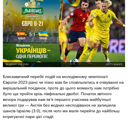
05 ЛИПНЯ 2023, 23:50
GETTY IMAGES
Блискавичний перебіг подій на молодіжному чемпіонаті
Європи-2023 рано чи пізно мав би сповільнитись в очікуванні на
вирішальний поєдинок, проте до цього моменту нам потрібно
було ще пройти крізь півфінальні двобої. Початок звітного
вечора подарував нам ім’я першого учасника майбутньої
великої гри — Англія без жодних несподіванок не залишила
шансів Ізраїлю (3:0), після чого ми мали перейти до найбільш
інтригуючої пари цієї стадії.