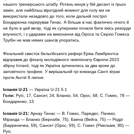
нашого тренерського штабу. Ротань кинув у бій десант із трьох
замін, але найбільш вірогідний момент для голу ми не
використали незадовго до того, коли дальній постріл
Бондаренка парирував Тенас. А більше в нас фактично нічого й
не було в цей вечір, тоді як суперники почали бити якісь рекорди
влучності, і з ударами на виконання від Ороса та Серхіо Гомеса
Трубін не мав ніяких шансів упоратись.
Фінальний свисток бельгійського рефері Еріка Ламбрехтса
відправив до фіналу молодіжного чемпіонату Європи-2023
збірну Іспанії, тоді як Україна зупинились за два кроки до
заповітного трофею. У вирішальній грі команда Санті зіграє
проти Англії 8 липня.
Іспанія U-21
— Україна U-21 5:1
Голи:
Руїс, 17, Сансет, 24, Бланко, 54, Орос, 68, С. Гомес, 78 —
Бондаренко, 13
Іспанія U-21:
Арнау Тенас — В. Гомес, Паредес, Пачеко,
Міранда — Бланко (Бернабе, 75), Баена (Вейга, 75) — Родрі
(Барренечеа, 59), Сансет (Орос, 59), С. Гомес (Рікельме, 80) —
Руїс.