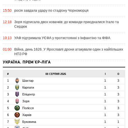
15:50
росія завдала удару по стадіону Чорноморця
12:18
Зоря підписала двох новачків: до команди приєдналися Італо та
Сердюк
10:13
УАФ підтримала УЄФА у протистоянні з Інфантіно та ФІФА
01:00
Війна, день 1626. У Ярославлі дрони атакували один з найбільших
НПЗ РФ
УКРАЇНА. ПРЕМ'ЄР-ЛІГА
#
08 СЕРПНЯ 2026
І
О
1
Шахтар
1
3
2
Карпати
1
3
3
Епіцентр
1
3
4
Зоря
1
3
5
Полісся
1
3
6
Харків
1
3
7
Буковина
1
1