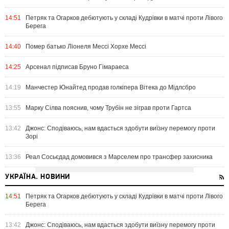
14:51
Петряк та Огарков дебютують у складі Кудрівки в матчі проти Лівого
Берега
14:40
Помер батько Ліонеля Мессі Хорхе Мессі
14:25
Арсенал підписав Бруно Гімараеса
14:19
Манчестер Юнайтед продав голкіпера Вітека до Мідлсбро
13:55
Марку Сілва пояснив, чому Трубін не зіграв проти Гартса
13:42
Джонс: Сподіваюсь, нам вдасться здобути виїзну перемогу проти
Зорі
13:36
Реал Сосьєдад домовився з Марселем про трансфер захисника
УКРАЇНА. НОВИНИ
14:51
Петряк та Огарков дебютують у складі Кудрівки в матчі проти Лівого
Берега
13:42
Джонс: Сподіваюсь, нам вдасться здобути виїзну перемогу проти