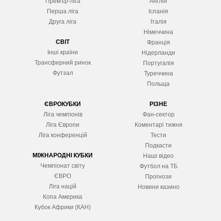
Прем'єр-ліга
Англія
Перша ліга
Іспанія
Друга ліга
Італія
Німеччина
СВІТ
Франція
Інші країни
Нідерланди
Трансферний ринок
Португалія
Футзал
Туреччина
Польща
ЄВРОКУБКИ
РІЗНЕ
Ліга чемпіонів
Фан-сектор
Ліга Європ
и
Коментарі тижня
Ліга конференцій
Тести
Подкасти
МІЖНАРОДНІ КУБКИ
Наші відео
Чемпіонат світу
Футбол на ТБ
ЄВРО
Прогнози
Ліга націй
Новини казино
Копа Америка
Кубок Африки (КАН)