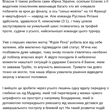
Власне її такою робила саме збірна України, оскільки Іспанію з її
видатним поколінням виконавців багато хто міг очікувати
побачити за крок до фіналу, а ось "синьо-жовтих" на тлі Франції
в чвертьфіналі — навряд чи. Але команда Руслана Ротаня
здійснила, здавалося б, неможливе (3:1), і тому цілком
заслуговувала на унікальний шанс позмагатись за трофей
проти, судячи з усього, найсильнішої команди цього турніру.
Уже з перших хвилин матчу "Фурія Роха" робила все від себе
залежне, аби виключно підтвердити свій статус. М’яча нас
позбавили дуже швидко, тому знову почали з’являтись необачні
дії поблизу власних воріт. А звідти походили й небезпечні
моменти накшталт ситуацій із ударами Сансета й Баени, яким
то заважав Трубін, то влучність виконання. Тривати так довго
точно не могло, тож наша збірна ухвалила рішення відводити
загрозу з власної половини.
І вийшло це зробити через усього лишень одну вдалу передачу з
глибини на хід Мудрику, який той перетворив у межах чужого
штрафного на простріл у напрямку Бондаренка, який із
допомогою попереднього рикошету від захисника дістався до
завершального пострілу в ближній кут. На такий розвиток подій