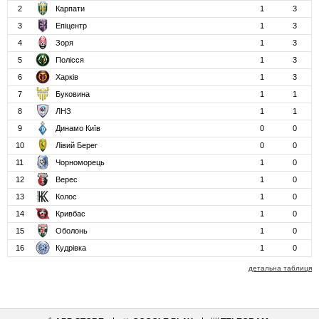
2
Карпати
1
3
3
Епіцентр
1
3
4
Зоря
1
3
5
Полісся
1
3
6
Харків
1
3
7
Буковина
1
1
8
ЛНЗ
1
1
9
Динамо Київ
0
0
10
Лівий Берег
0
0
11
Чорноморець
1
0
12
Верес
1
0
13
Колос
1
0
14
Кривбас
1
0
15
Оболонь
1
0
16
Кудрівка
1
0
детальна таблиця