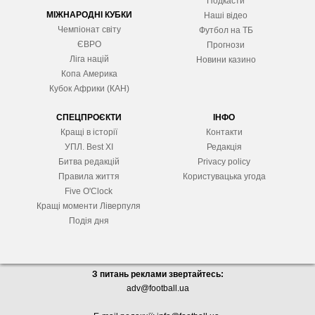
Подкасти
МІЖНАРОДНІ КУБКИ
Наші відео
Чемпіонат світу
Футбол на ТБ
ЄВРО
Прогнози
Ліга націй
Новини казино
Копа Америка
Кубок Африки (КАН)
СПЕЦПРОЄКТИ
ІНФО
Кращі в історії
Контакти
УПЛ. Best XІ
Редакція
Битва редакцій
Privacy policy
Правила життя
Користувацька угода
Five O'Clock
Кращі моменти Ліверпуля
Подія дня
З питань реклами звертайтесь:
adv@football.ua