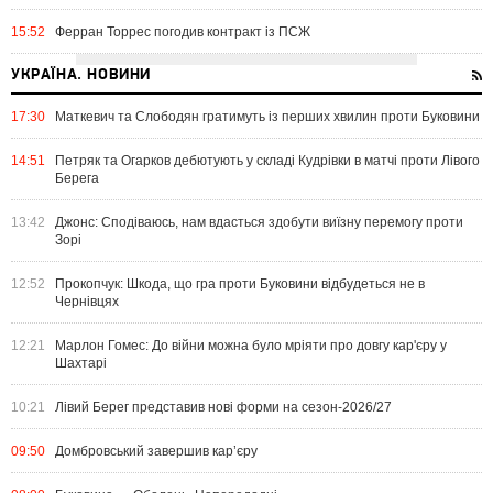
15:52
Ферран Торрес погодив контракт із ПСЖ
УКРАЇНА. НОВИНИ
17:30
Маткевич та Слободян гратимуть із перших хвилин проти Буковини
14:51
Петряк та Огарков дебютують у складі Кудрівки в матчі проти Лівого
Берега
13:42
Джонс: Сподіваюсь, нам вдасться здобути виїзну перемогу проти
Зорі
12:52
Прокопчук: Шкода, що гра проти Буковини відбудеться не в
Чернівцях
12:21
Марлон Гомес: До війни можна було мріяти про довгу кар'єру у
Шахтарі
10:21
Лівий Берег представив нові форми на сезон-2026/27
09:50
Домбровський завершив кар’єру