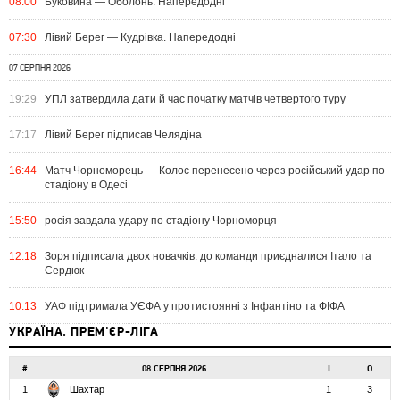
08:00
Буковина — Оболонь. Напередодні
07:30
Лівий Берег — Кудрівка. Напередодні
07 СЕРПНЯ 2026
19:29
УПЛ затвердила дати й час початку матчів четвертого туру
17:17
Лівий Берег підписав Челядіна
16:44
Матч Чорноморець — Колос перенесено через російський удар по
стадіону в Одесі
15:50
росія завдала удару по стадіону Чорноморця
12:18
Зоря підписала двох новачків: до команди приєдналися Італо та
Сердюк
10:13
УАФ підтримала УЄФА у протистоянні з Інфантіно та ФІФА
УКРАЇНА. ПРЕМ'ЄР-ЛІГА
#
08 СЕРПНЯ 2026
І
О
1
Шахтар
1
3