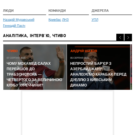
ЛЮДИ
КОМАНДИ
ДЖЕРЕЛА
Назарій Муравський
Кривбас
ЛНЗ
УПЛ
Геннадій Пасіч
АНАЛІТИКА, ІНТЕРВ'Ю, ЧТИВО
0
ЧТИВО
АНДРІЙ ШАХОВ
07 СЕРПНЯ 2026
05 СЕРПНЯ 2026
ЧОМУ МОХАМЕД САЛАХ
НЕПРОСТИЙ БАР'ЄР З
ПЕРЕЙШОВ ДО
АЗЕРБАЙДЖАНУ:
ТРАБЗОНСПОРА —
АНАЛІЗУЄМО КАРАБАХ ПЕРЕД
ЧЕТВЕРТОГО ЗА ВЕЛИЧИНОЮ
ДУЕЛЛЮ З КИЇВСЬКИМ
КЛУБУ ТУРЕЧЧИНИ?
ДИНАМО