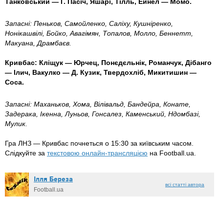
Танковський — Г. Пасіч, Яшарі, Тілль, Ейнел — Момо.
Запасні: Пеньков, Самойленко, Саліху, Кушніренко,
Нонікашвілі, Бойко, Авагімян, Топалов, Молло, Беннетт,
Макуана, Драмбаєв.
Кривбас: Кліщук — Юрчец, Понєдєльнік, Романчук, Дібанго
— Ілич, Вакулко — Д. Кузик, Твердохліб, Микитишин —
Соса.
Запасні: Маханьков, Хома, Вілівальд, Бандейра, Конате,
Задерака, Ікенна, Луньов, Гонсалез, Каменський, Ндомбазі,
Мулик.
Гра ЛНЗ — Кривбас почнеться о 15:30 за київським часом.
Слідкуйте за
текстовою онлайн-трансляцією
на Football.ua.
Ілля Береза
всі статті автора
Football.ua