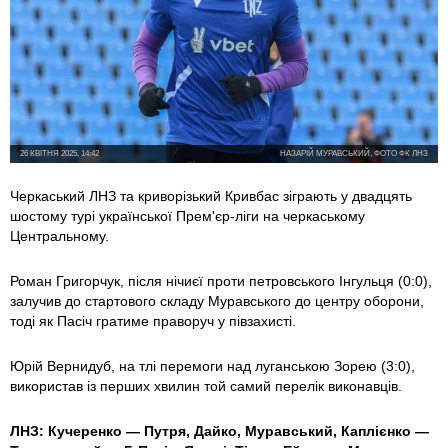
26 КВІТНЯ 2025, 14:42
НАЗАРІЙ МУРАВСЬКИЙ, ФОТО ФК ЛНЗ
Черкаський ЛНЗ та криворізький Кривбас зіграють у двадцять
шостому турі української Прем'єр-ліги на черкаському
Центральному.
Роман Григорчук, після нічиєї проти петровського Інгульця (0:0),
залучив до стартового складу Муравського до центру оборони,
тоді як Пасіч гратиме праворуч у півзахисті.
Юрій Вернидуб, на тлі перемоги над луганською Зорею (3:0),
використав із перших хвилин той самий перелік виконавців.
ЛНЗ: Кучеренко — Путря, Дайко,
Муравський, Каплієнко —