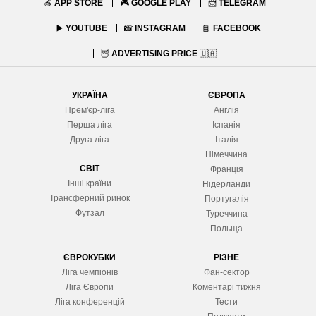
🍏
APP STORE
🎮
GOOGLE PLAY
📨
TELEGRAM
▶️
YOUTUBE
📸
INSTAGRAM
📘
FACEBOOK
🦉
ADVERTISING PRICE
🇺🇦
УКРАЇНА
ЄВРОПА
Прем'єр-ліга
Англія
Перша ліга
Іспанія
Друга ліга
Італія
Німеччина
СВІТ
Франція
Інші країни
Нідерланди
Трансферний ринок
Португалія
Футзал
Туреччина
Польща
ЄВРОКУБКИ
РІЗНЕ
Ліга чемпіонів
Фан-сектор
Ліга Європ
и
Коментарі тижня
Ліга конференцій
Тести