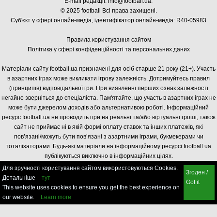
E-mail редакції:
info@football.ua
.
© 2025 football Всі права захищені.
Суб'єкт у сфері онлайн-медіа, і
дентифікатор онлайн-медіа: R40-05983
Правила користування сайтом
Політика у сфері конфіденційності та персональних даних
Матеріали сайту football.ua призначені для осіб старше 21 року (21+). Участь
в азартних іграх може викликати ігрову залежність. Дотримуйтесь правил
(принципів) відповідальної гри. При виявленні перших ознак залежності
негайно зверніться до спеціаліста. Пам'ятайте, що участь в азартних іграх не
може бути джерелом доходів або альтернативою роботі. Інформаційний
ресурс football.ua не проводить ігри на реальні та/або віртуальні гроші, також
сайт не приймає ні в якій формі оплату ставок та інших платежів, які
пов’язані/можуть бути пов’язані з азартними іграми, букмекерами чи
тоталізаторами. Будь-які матеріали на інформаційному ресурсі football.ua
публікуються виключно в інформаційних цілях.
Для зручності користування сайтом використовуються Cookies.
Згоден /
Детальніше
тут
Got it
This website uses cookies to ensure you get the best experience on
our website.
Learn more