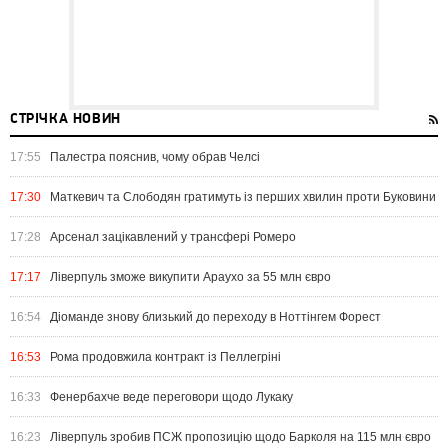
СТРІЧКА НОВИН
17:55
Палестра пояснив, чому обрав Челсі
17:30
Маткевич та Слободян гратимуть із перших хвилин проти Буковини
17:28
Арсенал зацікавлений у трансфері Ромеро
17:17
Ліверпуль зможе викупити Араухо за 55 млн євро
16:54
Діоманде знову близький до переходу в Ноттінгем Форест
16:53
Рома продовжила контракт із Пеллегріні
16:33
Фенербахче веде переговори щодо Лукаку
16:23
Ліверпуль зробив ПСЖ пропозицію щодо Барколя на 115 млн євро