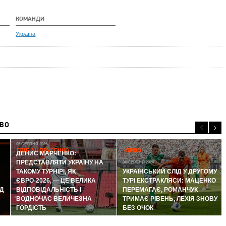
КОМАНДИ
Україна
ИВО
05 СЕРПНЯ 2026
ГЛІБ АНДРУСЕНКО
ЧТИВО
ДЕНИС МАРЧЕНКО:
ПРЕДСТАВЛЯТИ УКРАЇНУ НА
04 СЕРПНЯ 2026
ТАКОМУ ТУРНІРІ, ЯК
УКРАЇНСЬКИЙ СЛІД У ДРУГОМУ
ЄВРО-2026, — ЦЕ ВЕЛИКА
ТУРІ ЕКСТРАКЛЯСИ: МАЦЕНКО
Д
ВІДПОВІДАЛЬНІСТЬ І
ПЕРЕМАГАЄ, РОМАНЧУК
ВОДНОЧАС ВЕЛИЧЕЗНА
ТРИМАЄ РІВЕНЬ, ЛЕХІЯ ЗНОВУ
ГОРДІСТЬ
БЕЗ ОЧОК