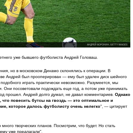
АНДРЕЙ ВОРОНИН, GETTY IMAGES
етнего уже бывшего футболиста Андрей Головаш.
ния, но в московском Динамо склонялись к операции. В
неве Андрей был прооперирован — ему был удален диск шейного
 подобного играть практически невозможно. Разумеется, мы
и. Они посоветовали подождать еще год, а потом уже принимать
 год прошел. Андрей долго думал, не давал комментариев.
Однако
, что повесить бутсы на гвоздь — это оптимальное и
ие, которое далось футболисту очень нелегко
", — цитирует
о много творческих планов. Посмотрим, что будет. Но стать
му уже предлагали".