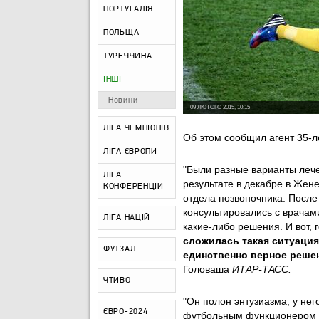
ПОРТУГАЛІЯ
ПОЛЬЩА
ТУРЕЧЧИНА
ІНШІ
Новини
09 ЛЮТОГО 2015, 10:15
ЛІГА ЧЕМПІОНІВ
Об этом сообщил агент 35-л
ЛІГА ЄВРОПИ
"Были разные варианты лече
ЛІГА
результате в декабре в Же
КОНФЕРЕНЦІЙ
отдела позвоночника. После
консультировались с врачам
ЛІГА НАЦІЙ
какие-либо решения. И вот,
сложилась такая ситуация
ФУТЗАЛ
единственно верное решен
Головаша
ИТАР-ТАСС.
ЧТИВО
"Он полон энтузиазма, у нег
ЄВРО-2024
футбольным функционером е