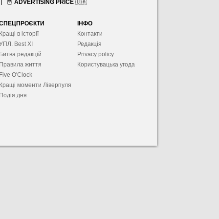
🦉
ADVERTISING PRICE
🇺🇦
СПЕЦПРОЄКТИ
ІНФО
Кращі в історії
Контакти
УПЛ. Best XІ
Редакція
Битва редакцій
Privacy policy
Правила життя
Користувацька угода
Five O'Clock
Кращі моменти Ліверпуля
Подія дня