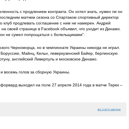
ленность с продлением контракта. Он хотел знать, нужен ли он
 последним матчем сезона со Спартаком спортивный директор
о клуб продлевать соглашение с ним не намерен. Андрей
 на своей странице в Facebook объявил, что уходит из Динамо.
 он не сумел попрощаться с болельщиками".
ского Черноморца, но в чемпионате Украины никогда не играл.
 Боруссию, Майнц, Кельн, леверкузенский Байер, берлинскую
туну, английский Ливерпуль и московское Динамо.
 и восемь голов за сборную Украины.
 форвард выходил на поле 27 апреля 2014 года в матче Терек –
всі статті автора