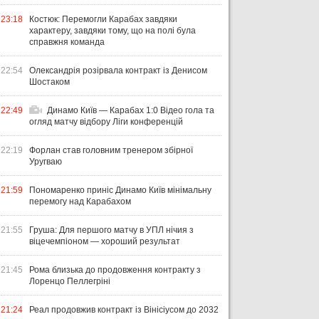
23:18
Костюк: Перемогли Карабах завдяки
характеру, завдяки тому, що на полі була
справжня команда
22:54
Олександрія розірвала контракт із Денисом
Шостаком
22:49
Динамо Київ — Карабах 1:0 Відео гола та
огляд матчу відбору Ліги конференцій
22:19
Форлан став головним тренером збірної
Уругваю
21:59
Пономаренко приніс Динамо Київ мінімальну
перемогу над Карабахом
21:55
Груша: Для першого матчу в УПЛ нічия з
віцечемпіоном — хороший результат
21:45
Рома близька до продовження контракту з
Лоренцо Пеллегріні
21:24
Реал продовжив контракт із Вінісіусом до 2032