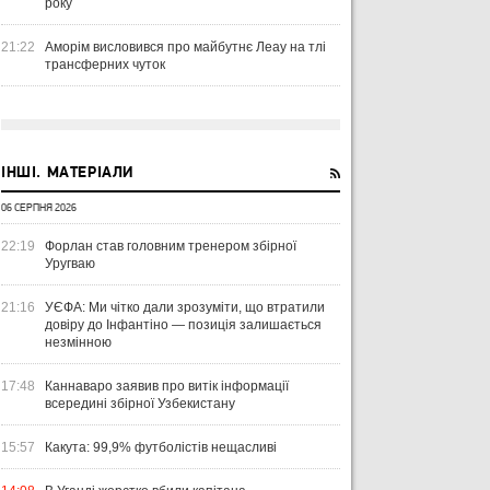
року
21:22
Аморім висловився про майбутнє Леау на тлі
трансферних чуток
ІНШІ. МАТЕРІАЛИ
06 СЕРПНЯ 2026
22:19
Форлан став головним тренером збірної
Уругваю
21:16
УЄФА: Ми чітко дали зрозуміти, що втратили
довіру до Інфантіно — позиція залишається
незмінною
17:48
Каннаваро заявив про витік інформації
всередині збірної Узбекистану
15:57
Какута: 99,9% футболістів нещасливі