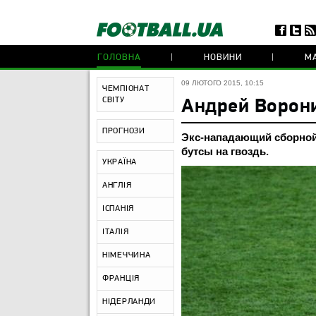
ГОЛОВНА
НОВИНИ
МА
09 ЛЮТОГО 2015, 10:15
ЧЕМПІОНАТ
СВІТУ
Андрей Ворон
ПРОГНОЗИ
Экс-нападающий сборной
бутсы на гвоздь.
УКРАЇНА
АНГЛІЯ
ІСПАНІЯ
ІТАЛІЯ
НІМЕЧЧИНА
ФРАНЦІЯ
НІДЕРЛАНДИ