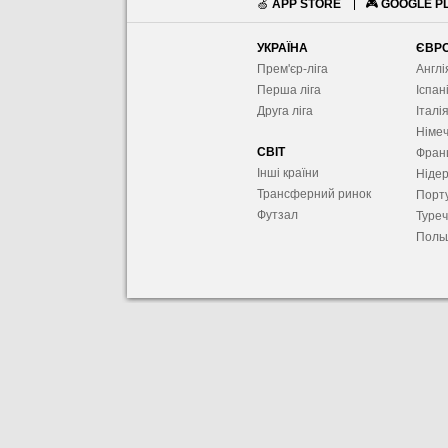
🍏
APP STORE
🎮
GOOGLE P
УКРАЇНА
ЄВР
Прем'єр-ліга
Англі
Перша ліга
Іспан
Друга ліга
Італі
Німе
СВІТ
Фран
Інші країни
Ніде
Трансферний ринок
Порту
Футзал
Туре
Поль