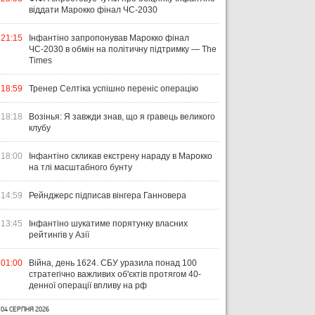
віддати Марокко фінал ЧС-2030
21:15
Інфантіно запропонував Марокко фінал
ЧС-2030 в обмін на політичну підтримку — The
Times
18:59
Тренер Селтіка успішно переніс операцію
18:18
Возінья: Я завжди знав, що я гравець великого
клубу
18:00
Інфантіно скликав екстрену нараду в Марокко
на тлі масштабного бунту
14:59
Рейнджерс підписав вінгера Ганновера
13:45
Інфантіно шукатиме порятунку власних
рейтингів у Азії
01:00
Війна, день 1624. СБУ уразила понад 100
стратегічно важливих об'єктів протягом 40-
денної операції впливу на рф
04 СЕРПНЯ 2026