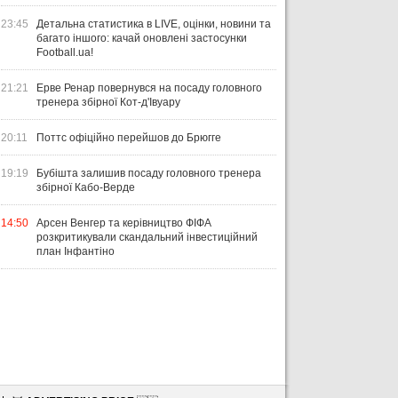
23:45
Детальна статистика в LIVE, оцінки, новини та
багато іншого: качай оновлені застосунки
Football.ua!
21:21
Ерве Ренар повернувся на посаду головного
тренера збірної Кот-д'Івуару
20:11
Поттс офіційно перейшов до Брюгге
19:19
Бубішта залишив посаду головного тренера
збірної Кабо-Верде
14:50
Арсен Венгер та керівництво ФІФА
розкритикували скандальний інвестиційний
план Інфантіно