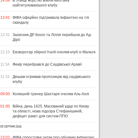
14:08
В Уганді жорстко вбили капітана
найтитулованішого клубу
13:41
ФІФА офіційно підтримала Інфантіно на тлі
скандалу
12:31
Захисник ДР Конго та Лілля перейшов до Ад-
Дірії
12:10
Ексворотар збірної Італії очолив клуб із Мальти
11:34
Фекір перебрався до Саудівської Аравії
11:15
Дешам отримав пропозицію від саудівського
клубу
УКРАЇНА
ЛІГА ЄВРОПИ
ЧЕМ
09:00
Колишній тренер Шахтаря очолив Аль-Ахлі
ЧЕ
31 ЛИПНЯ 2026
01:00
Війна, день 1625. Масований удар по Києву
ВІСІМ МАТЧІВ — НУЛЬ
29 Л
та області, нова підозра Стефанішиній,
ПЕРЕМОГ: ЯК ДИНАМО, ЛНЗ ТА
НА
дефіцит ракет для систем ППО
31 ЛИПНЯ 2026
УПЛ-2026/27. ПРЕДСТАВЛЕННЯ
ПОЛІССЯ ВИСТУПИЛИ НА
ПР
КОМАНД
СТАРТІ ЄВРОКУБКІВ
FO
05 СЕРПНЯ 2026
23:03
ФІФА спростовує чутки про обіцянку Інфантіно