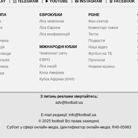
LAY
📨
TELEGRAM
▶️
YOUTUBE
📸
INSTAGRAM
📘
FACEBOOK
ОПА
ЄВРОКУБКИ
РІЗНЕ
я
Ліга чемпіонів
Фан-сектор
ія
Ліга Європ
и
Коментарі тижня
я
Ліга конференцій
Тести
ччина
Подкасти
МІЖНАРОДНІ КУБКИ
ція
Наші відео
Чемпіонат світу
рланди
Футбол на ТБ
ЄВРО
галія
Прогнози
Ліга націй
ччина
Новини казино
Копа Америка
ща
Кубок Африки (КАН)
З питань реклами звертайтесь:
adv@football.ua
E-mail редакції:
info@football.ua
.
© 2025 football Всі права захищені.
Суб'єкт у сфері онлайн-медіа, і
дентифікатор онлайн-медіа: R40-05983